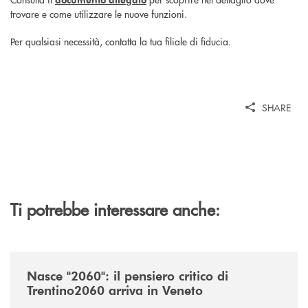
trovare e come utilizzare le nuove funzioni.
Per qualsiasi necessità, contatta la tua filiale di fiducia.
SHARE
Ti potrebbe interessare anche:
/news/nasce-2060-il-pensiero-critico-di-trentino2060-arriva-in-veneto/
Nasce "2060": il pensiero critico di
Trentino2060 arriva in Veneto