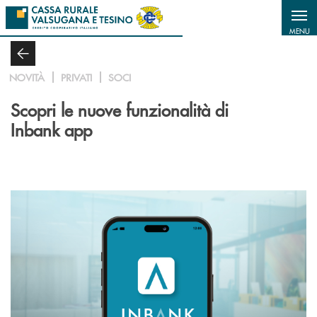
Salta al contenuto principale
MENU
NOVITÀ
PRIVATI
SOCI
Scopri le nuove funzionalità di
Inbank app