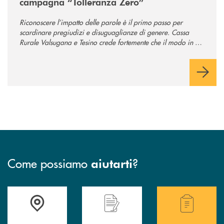
campagna “Tolleranza Zero”
Riconoscere l’impatto delle parole è il primo passo per
scardinare pregiudizi e disuguaglianze di genere. Cassa
Rurale Valsugana e Tesino crede fortemente che il modo in cui
comunichiamo rifletta i nostri valori e influenzi direttamente la
comunità in cui viviamo.
Come possiamo
?
aiutarti
Accedi all' elenco completo delle filiali .
Hai bisogno di assistenza immediata? Contatta
Hai bisogno di alcuni