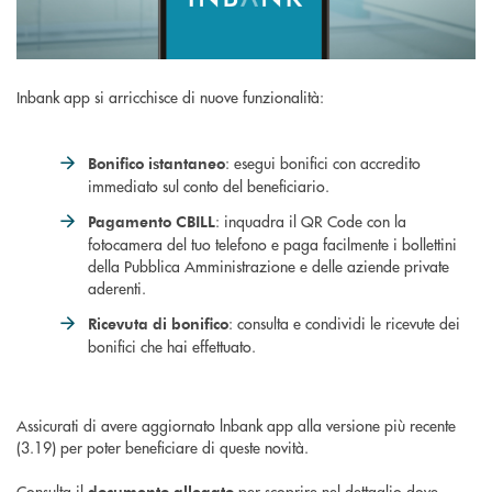
Inbank app si arricchisce di nuove funzionalità:
: esegui bonifici con accredito
Bonifico istantaneo
immediato sul conto del beneficiario.
: inquadra il QR Code con la
Pagamento CBILL
fotocamera del tuo telefono e paga facilmente i bollettini
della Pubblica Amministrazione e delle aziende private
aderenti.
: consulta e condividi le ricevute dei
Ricevuta di bonifico
bonifici che hai effettuato.
Assicurati di avere aggiornato lnbank app alla versione più recente
(3.19) per poter beneficiare di queste novità.
Consulta il
per scoprire nel dettaglio dove
documento allegato