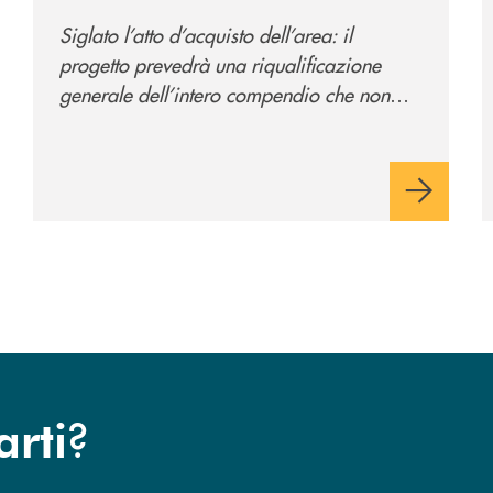
il nuovo polo
Siglato l’atto d’acquisto dell’area: il
direzionale della banca
progetto prevedrà una riqualificazione
e al servizio della
generale dell’intero compendio che non
comunità
prevede solo la sede direzionale
dell’istituto di credito ma anche ampi spazi
per la comunità.
?
arti