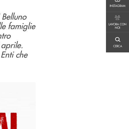
INSTAGRAM
INSTAGRAM
 Belluno
LAVORA CON NOI
le famiglie
LAVORA CON
NOI
ntro
CERCA
aprile.
CERCA
Enti che