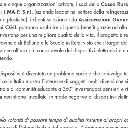
e cinque organizzazioni private, i soci della
no
Cassa Rura
di
(azienda leader nel settore della refrigeraz
I.MA.P. S.r.l.
rie plastiche), i clienti selezionati da
Assicurazioni Genera
potranno usufruire di questo benefit grazie ad alla
Spi CGIL
vestono per una migliore qualità della vita. Il progetto è re
ovincia di Belluno e le Scuole in Rete, visto che il target 
ione all’uso più consapevole dei dispositivi elettronici è un
stendo.
dispositivi è diventato un problema sociale che coinvolge tu
co in Italia mostra l’interesse di soggetti molti diversi che
ale di comunità educante a 360° investendoci pensieri e ris
 non stiano ‘incollate’ in modo negativo ai dispositivi elettr
la volontà di passare tempo di qualità insieme ai propri ca
atrice di Dolomit Hub e del progetto.
"Vogliamo incentivare 