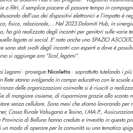
ie o filtri, il semplice piacere di passare tempo in compagni
busando dell’uso dei dispositivi elettronici e l’impatto è ne
gico, fisico, relazionale,... Nel 2023 Dolomiti Hub, in sinerg
o, ha già realizzato degli incontri per genitori sulle varie t
 quella legata ai social. E’ nato anche uno SPAZIO ASCOLTO
sono stati svolti degli incontri con esperti e dove è possibi
orso si aggiunge ora “Scol_legàmi”.
 ai Legami
- prosegue
-
soprattutto tutelando i pi
Nicoletto
in Rete stanno svolgendo in campo educativo con le scuole e
iranza delle organizzazioni coinvolte si è riusciti a realizz
lie di mangiare insieme, di risparmiare grazie allo sconto
stare senza cellulare. Sono mesi che stiamo lavorando per 
tner, Cassa Rurale Valsugana e Tesino, I.MA.P., Assicurazio
a Provincia di Belluno hanno creduto e investito in questo pr
i un modo di operare per la comunità su una tematica spig