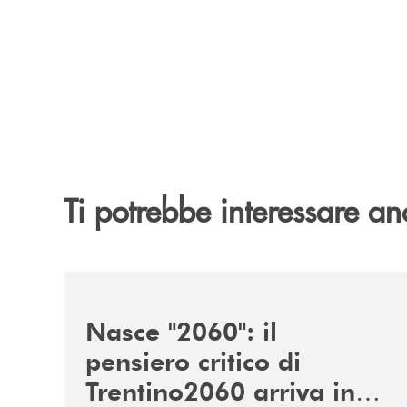
Ti potrebbe interessare an
/news/nasce-2060-il-pensiero-critico-di-trentino
Nasce "2060": il
pensiero critico di
Trentino2060 arriva in