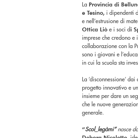
La
Provincia di Bellu
i dipendenti 
e Tesino,
e nell’estrusione di mate
e i soci d
Ottica Liò
i 
imprese che credono e in
collaborazione con la Pr
sono i giovani e l’educaz
in cui la scuola sta inve
La ‘disconnessione’ dai 
progetto innovativo e uni
insieme per dare un segn
che le nuove generazioni
generale.
Scol_legàmi”
nasce dal
“
ide
Debora Nicoletto,