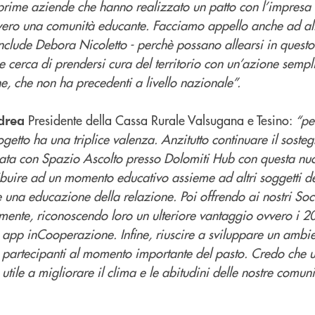
 prime aziende che hanno realizzato un patto con l’impresa 
ero una comunità educante. Facciamo appello anche ad alt
onclude Debora Nicoletto - perchè possano allearsi in quest
he cerca di prendersi cura del territorio con un’azione semp
e, che non ha precedenti a livello nazionale”.
Presidente della Cassa Rurale Valsugana e Tesino:
“pe
drea
getto ha una triplice valenza. Anzitutto continuare il sosteg
ata con Spazio Ascolto presso Dolomiti Hub con questa nuo
ibuire ad un momento educativo assieme ad altri soggetti del
na educazione della relazione. Poi offrendo ai nostri Soci 
tamente, riconoscendo loro un ulteriore vantaggio ovvero i 
e app inCooperazione. Infine, riuscire a sviluppare un ambie
 i partecipanti al momento importante del pasto.
Credo che 
utile a migliorare il clima e le abitudini delle nostre comuni