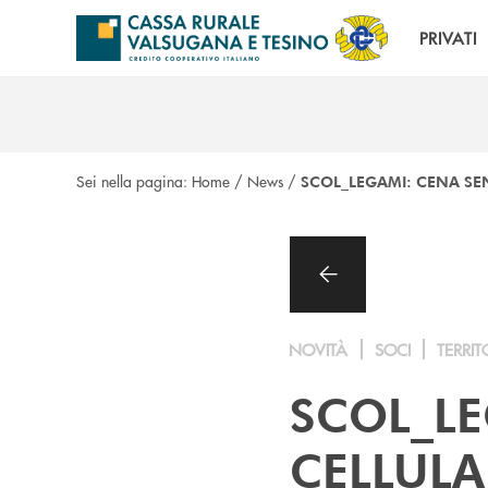
Salta al contenuto principale
PRIVATI
Sei nella pagina:
Home
/
News
/
SCOL_LEGAMI: CENA SE
NOVITÀ
SOCI
TERRIT
SCOL_LE
CELLULA