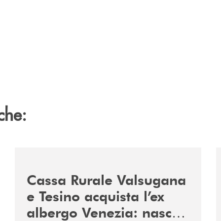
che:
2060-arriva-in-veneto/
/news/acquisto-ex-albergo-venezia/
/
Cassa Rurale Valsugana
e Tesino acquista l’ex
albergo Venezia: nasce