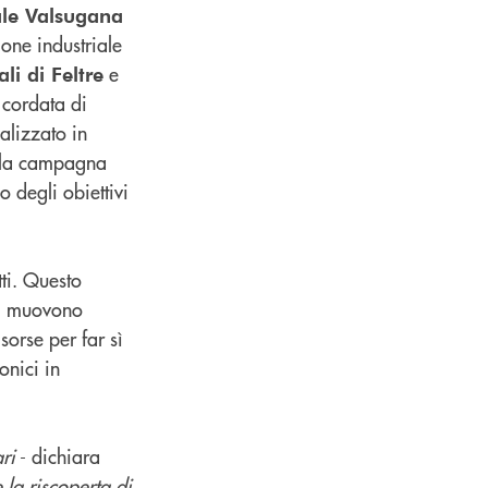
le Valsugana
ione industriale
e
li di Feltre
 cordata di
alizzato in
della campagna
o degli obiettivi
tti. Questo
 si muovono
orse per far sì
onici in
ri
- dichiara
la riscoperta di