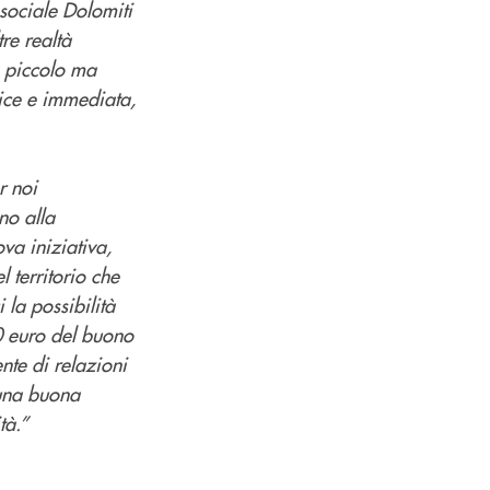
sociale Dolomiti
re realtà
o piccolo ma
lice e immediata,
r noi
no alla
va iniziativa,
 territorio che
la possibilità
20 euro del buono
nte di relazioni
una buona
tà.”