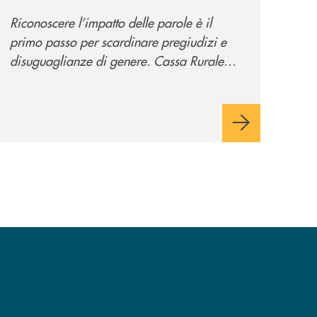
promuove la campagna
Riconoscere l’impatto delle parole è il
“Tolleranza Zero”
primo passo per scardinare pregiudizi e
disuguaglianze di genere. Cassa Rurale
Valsugana e Tesino crede fortemente che il
modo in cui comunichiamo rifletta i nostri
valori e influenzi direttamente la comunità
in cui viviamo.