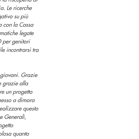
a. Le ricerche
gativo su più
ia con la Cassa
ematiche legate
 per genitori
le incontrarsi tra
ù giovani. Grazie
 grazie alla
are un progetto
 messo a dimora
realizzare questo
ne Generali,
ogetto
olosa quanto