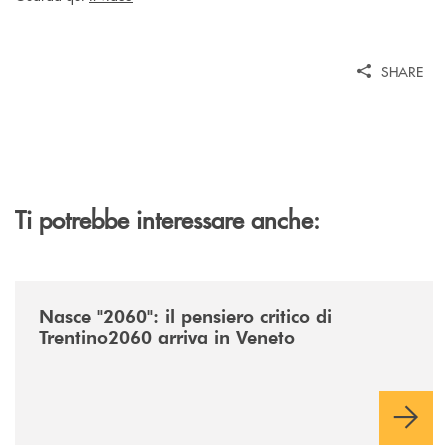
SHARE
Ti potrebbe interessare anche:
/news/nasce-2060-il-pensiero-critico-di-trentino2060-arriva-in-veneto/
Nasce "2060": il pensiero critico di
Trentino2060 arriva in Veneto