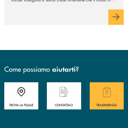
comunichiamo rifletta i nostri valori e influenzi direttamente la
comunità in cui viviamo.
Come possiamo
?
aiutarti
Accedi all' elenco completo delle filiali .
Hai bisogno di assistenza immediata? Contatta
Hai bisogno di alcuni
TROVA LA FILIALE
CONTATTACI
TRASPARENZA