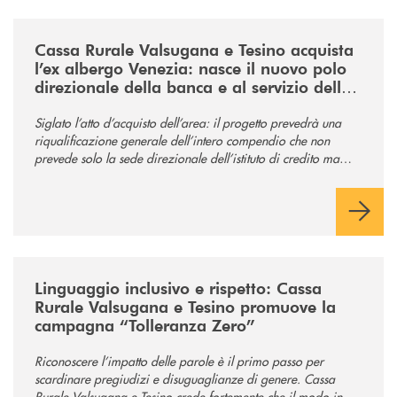
/news/acquisto-ex-albergo-venezia/
Cassa Rurale Valsugana e Tesino acquista
l’ex albergo Venezia: nasce il nuovo polo
direzionale della banca e al servizio della
comunità
Siglato l’atto d’acquisto dell’area: il progetto prevedrà una
riqualificazione generale dell’intero compendio che non
prevede solo la sede direzionale dell’istituto di credito ma
anche ampi spazi per la comunità.
/news/tolleranza-zero/
Linguaggio inclusivo e rispetto: Cassa
Rurale Valsugana e Tesino promuove la
campagna “Tolleranza Zero”
Riconoscere l’impatto delle parole è il primo passo per
scardinare pregiudizi e disuguaglianze di genere. Cassa
Rurale Valsugana e Tesino crede fortemente che il modo in cui