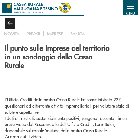
Salta al contenuto principale
MENU
NOVITÀ
PRIVATI
IMPRESE
BANCA
Il punto sulle Imprese del territorio
in un sondaggio della Cassa
Rurale
L’Ufficio Crediti della nostra Cassa Rurale ha somministrato 227
questionari ad altrettante attività imprenditoriali per valutare stato di
salute e aspettative.
I dati e i risultati, sostanzialmente positivi, vengono raccontati in un
breve video dal Responsabile dell’Ufficio Crediti, Loris Baldi,
disponibile sul canale Youtube della nostra Cassa Rurale.
Guarda qui
il video