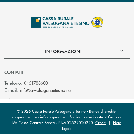
INFORMAZIONI
CONTATTI
Telefono:
0461788600
(si apre l’app di posta elettron
E-mail:
info@cr-valsuganaetesino.net
© 2026 Cassa Rurale Valsugana e Tesino - Banca di credito
cooperativo - società cooperativa - Società partecipante al Gruppo
IVA Cassa Centrale Banca · P.Iva 02529020220
Crediti
|
Note
legali