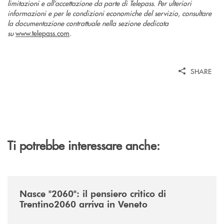
limitazioni e all’accettazione da parte di Telepass. Per ulteriori
informazioni e per le condizioni economiche del servizio, consultare
la documentazione contrattuale nella sezione dedicata
su
www.telepass.com
.
SHARE
Ti potrebbe interessare anche:
/news/nasce-2060-il-pensiero-critico-di-trentino2060-arriva-in-veneto/
Nasce "2060": il pensiero critico di
Trentino2060 arriva in Veneto