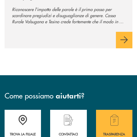
Riconoscere l’impatto delle parole è il primo passo per
scardinare pregiudizi e disuguaglianze di genere. Cassa
Rurale Valsugana e Tesino crede fortemente che il modo in cui
comunichiamo rifletta i nostri valori e influenzi direttamente la
comunità in cui viviamo.
Come possiamo
?
aiutarti
Accedi all' elenco completo delle filiali .
Hai bisogno di assistenza immediata? Contatta
Hai bisogno di alcuni
TROVA LA FILIALE
CONTATTACI
TRASPARENZA