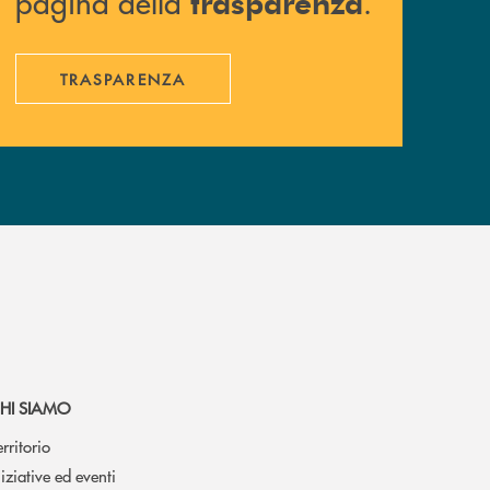
pagina della
.
trasparenza
TRASPARENZA
HI SIAMO
erritorio
niziative ed eventi