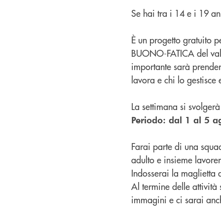
Se hai tra i 14 e i 19 a
È un progetto gratuito p
BUONO-FATICA del valor
importante sarà prender
lavora e chi lo gestisce
La settimana si svolgerà
Periodo: dal 1 al 5 a
Farai parte di una squa
adulto e insieme lavore
Indosserai la maglietta 
Al termine delle attività
immagini e ci sarai anc