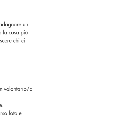
guadagnare un
 la cosa più
cere chi ci
un volontario/a
e.
rso foto e