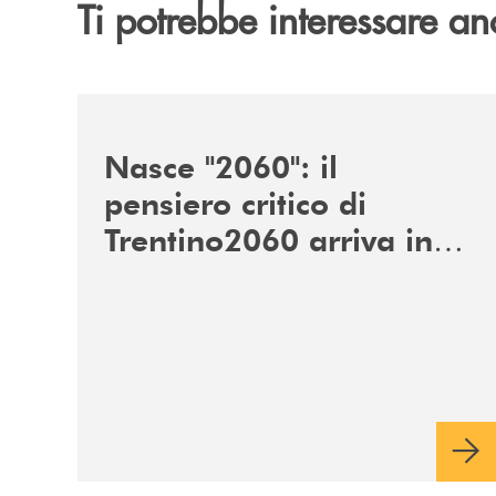
Ti potrebbe interessare an
/news/nasce-2060-il-pensiero-critico-di-trentino
Nasce "2060": il
pensiero critico di
Trentino2060 arriva in
Veneto