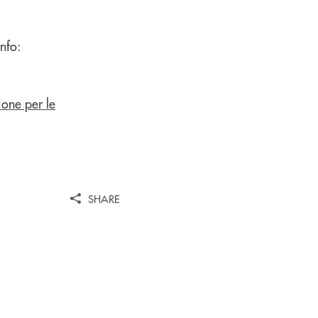
info:
one per le
SHARE