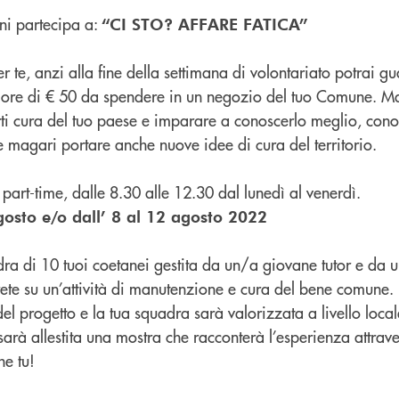
nni partecipa a:
“CI STO? AFFARE FATICA”
er te, anzi alla fine della settimana di volontariato potrai 
e di € 50 da spendere in un negozio del tuo Comune. Ma
ti cura del tuo paese e imparare a conoscerlo meglio, conos
 e magari portare anche nuove idee di cura del territorio.
 part-time, dalle 8.30 alle 12.30 dal lunedì al venerdì.
gosto e/o dall’ 8 al 12 agosto 2022
dra di 10 tuoi coetanei gestita da un/a giovane tutor e da 
rete su un’attività di manutenzione e cura del bene comune.
del progetto e la tua squadra sarà valorizzata a livello local
 sarà allestita una mostra che racconterà l’esperienza attrave
he tu!