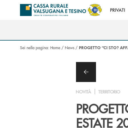
Salta al contenuto principale
PRIVATI
Sei nella pagina:
Home
/
News
/
PROGETTO “CI STO? AFFA
NOVITÀ
TERRITORIO
PROGETTO
ESTATE 2