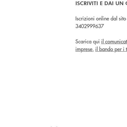
ISCRIVITI E DAI U
Iscrizioni online dal sit
3402999637
Scarica qui
il comunica
imprese
,
il bando per i t