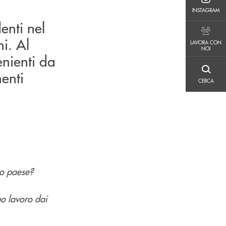
INSTAGRAM
INSTAGRAM
enti nel
LAVORA CON NOI
i. Al
LAVORA CON
NOI
nienti da
enti
CERCA
CERCA
uo paese?
o lavoro dai