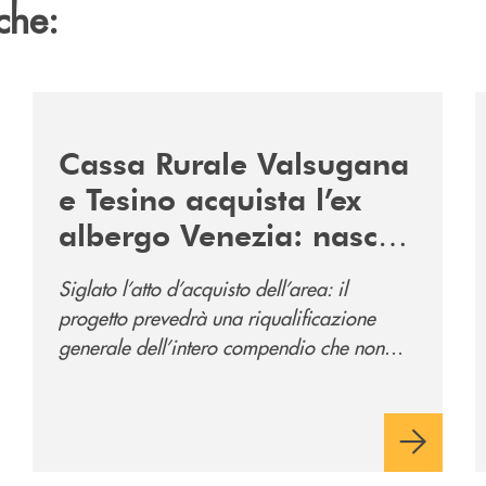
che:
2060-arriva-in-veneto/
/news/acquisto-ex-albergo-venezia/
/
Cassa Rurale Valsugana
e Tesino acquista l’ex
albergo Venezia: nasce
il nuovo polo
Siglato l’atto d’acquisto dell’area: il
direzionale della banca
progetto prevedrà una riqualificazione
e al servizio della
generale dell’intero compendio che non
comunità
prevede solo la sede direzionale
dell’istituto di credito ma anche ampi spazi
per la comunità.