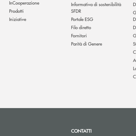
InCooperazione
Informativa di sostenibilità
D
Prodotti
SFDR
G
Iniziative
Portale ESG
D
Filo diretto
D
Fornitori
G
Parità di Genere
S
C
A
L
C
CONTATTI