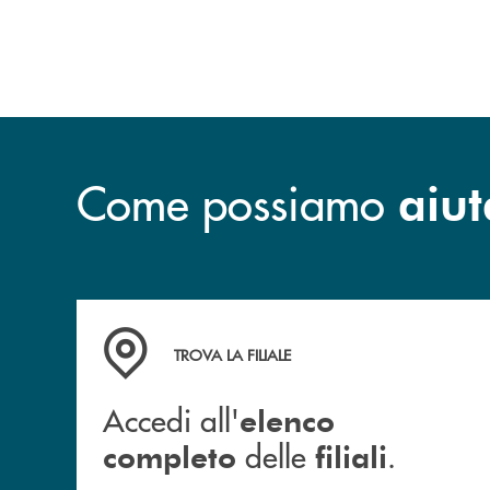
Come possiamo
aiut
Accedi all' elenco completo delle filiali .
TROVA LA FILIALE
Accedi all'
elenco
delle
.
completo
filiali