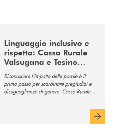
news/tolleranza-zero/
Linguaggio inclusivo e
rispetto: Cassa Rurale
Valsugana e Tesino
promuove la campagna
Riconoscere l’impatto delle parole è il
“Tolleranza Zero”
primo passo per scardinare pregiudizi e
disuguaglianze di genere. Cassa Rurale
Valsugana e Tesino crede fortemente che il
modo in cui comunichiamo rifletta i nostri
valori e influenzi direttamente la comunità
in cui viviamo.