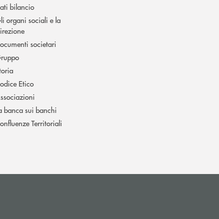
ati bilancio
li organi sociali e la
irezione
ocumenti societari
ruppo
toria
odice Etico
ssociazioni
a banca sui banchi
onfluenze Territoriali