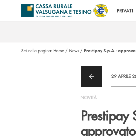
Salta al contenuto principale
PRIVATI
Sei nella pagina:
Home
/
News
/
Prestipay S.p.A.: approvat
29 APRILE 
NOVITÀ
Prestipay 
approvato 