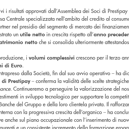
i i risultati approvati dall’Assemblea dei Soci di Prestipay 
a Centrale specializzata nell’ambito del credito al consum
rtner nel presidio del segmento di mercato dei finanziament
istrato un
in crescita rispetto all’
utile netto
anno
preceden
che si consolida ulteriormente attestando
atrimonio netto
produzione, i
crescono per il terzo an
volumi complessivi
.
i di Euro
 intrapreso dalla Società, fin dal suo avvio operativo – ha d
– conferma la validità delle scelte strategich
 di Prestipay
nance
. Continueremo a perseguire la valorizzazione del nos
timenti in sviluppo tecnologico per supportare la competiti
e Banche del Gruppo e della loro clientela privata. Il rafforz
interna con la progressiva crescita dell’organico – ha conclu
ve anche sul piano occupazionale con l’inserimento di nuove
laureati e un consistente incremento della formazione eroga