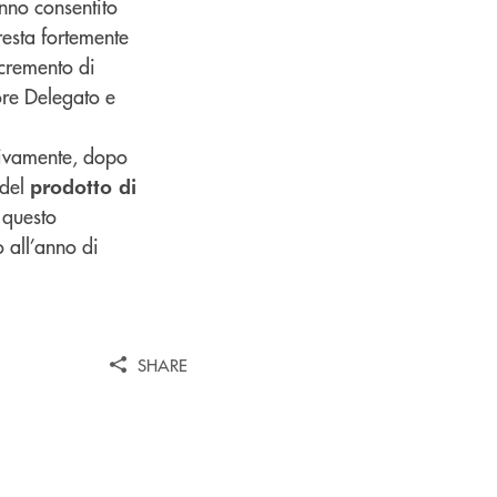
nno consentito
 resta fortemente
ncremento di
tore Delegato e
tivamente, dopo
 del
prodotto di
 questo
 all’anno di
SHARE