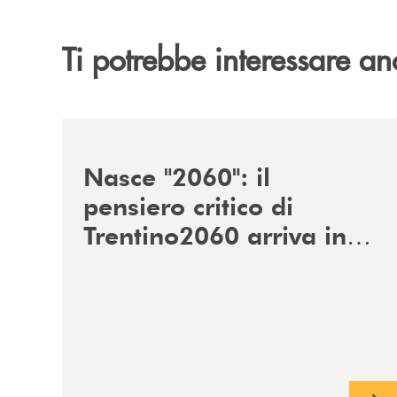
Ti potrebbe interessare an
/news/nasce-2060-il-pensiero-critico-di-trentino
Nasce "2060": il
pensiero critico di
Trentino2060 arriva in
Veneto