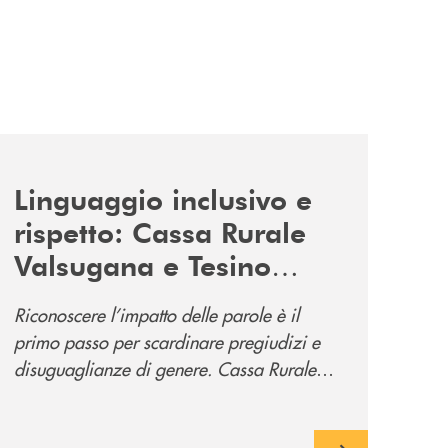
news/tolleranza-zero/
Linguaggio inclusivo e
rispetto: Cassa Rurale
Valsugana e Tesino
promuove la campagna
Riconoscere l’impatto delle parole è il
“Tolleranza Zero”
primo passo per scardinare pregiudizi e
disuguaglianze di genere. Cassa Rurale
Valsugana e Tesino crede fortemente che il
modo in cui comunichiamo rifletta i nostri