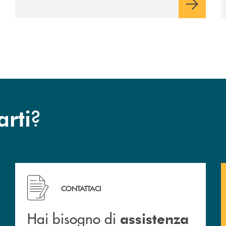
per la comunità.
?
arti
Hai bisogno di assistenza immediata? Contattaci !
CONTATTACI
Hai bisogno di
assistenza