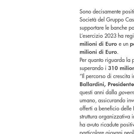
Sono decisamente positiv
Società del Gruppo Cass
supportare le banche pa
L’esercizio 2023 ha reg
e un
milioni di Euro
p
.
milioni di Euro
Per quanto riguarda la 
superando i
310 milion
“Il percorso di crescita
Ballardini, Presidente
questi anni dalla
gover
umano, assicurando inves
offerti a beneficio dell
struttura organizzativa 
ha avuto ricadute positi
particolare giovani neo