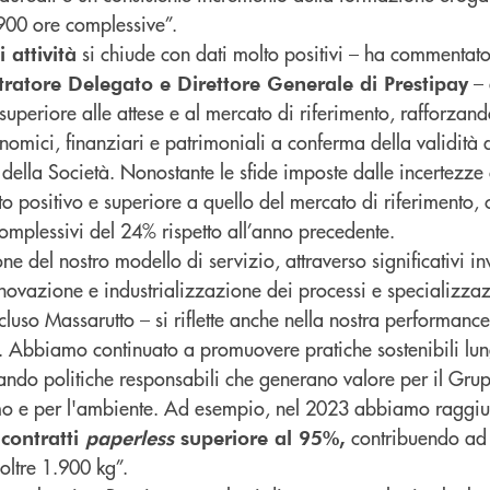
900 ore complessive”.
si chiude con dati molto positivi – ha commentat
 attività
– 
ratore Delegato e Direttore Generale di Prestipay
uperiore alle attese e al mercato di riferimento, rafforzando 
onomici, finanziari e patrimoniali a conferma della validità 
à della Società. Nonostante le sfide imposte dalle incertezze 
o positivo e superiore a quello del mercato di riferimento, 
omplessivi del 24% rispetto all’anno precedente.
e del nostro modello di servizio, attraverso significativi in
novazione e industrializzazione dei processi e specializzaz
luso Massarutto – si riflette anche nella nostra performanc
. Abbiamo continuato a promuovere pratiche sostenibili lung
ando politiche responsabili che generano valore per il Grup
mo e per l'ambiente. Ad esempio, nel 2023 abbiamo raggiu
contribuendo ad 
contratti
paperless
superiore al 95%,
oltre 1.900 kg”.