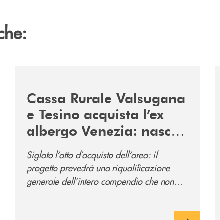
che:
2060-arriva-in-veneto/
/news/acquisto-ex-albergo-venezia/
/
Cassa Rurale Valsugana
e Tesino acquista l’ex
albergo Venezia: nasce
il nuovo polo
Siglato l’atto d’acquisto dell’area: il
direzionale della banca
progetto prevedrà una riqualificazione
e al servizio della
generale dell’intero compendio che non
comunità
prevede solo la sede direzionale
dell’istituto di credito ma anche ampi spazi