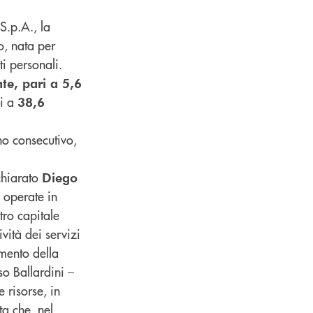
S.p.A., la
o, nata per
i personali.
te, pari a 5,6
si a
38,6
no consecutivo,
ichiarato
Diego
e operate in
tro capitale
vità dei servizi
amento della
so Ballardini –
 risorse, in
ta che, nel