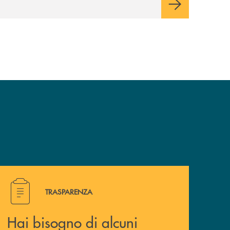
valori e influenzi direttamente la comunità
in cui viviamo.
Hai bisogno di alcuni documenti ? Vai alla pagina della 
TRASPARENZA
Hai bisogno di alcuni