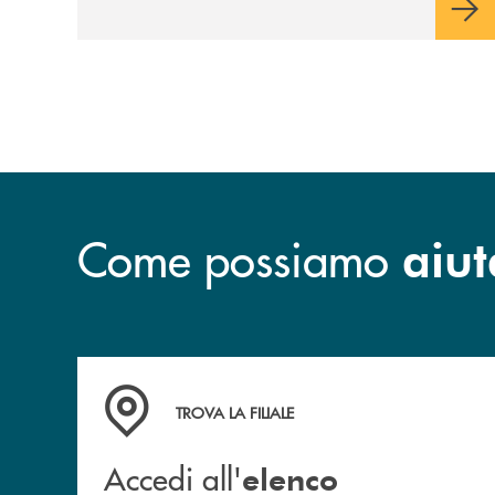
Come possiamo
aiut
Accedi all' elenco completo delle filiali .
TROVA LA FILIALE
Accedi all'
elenco