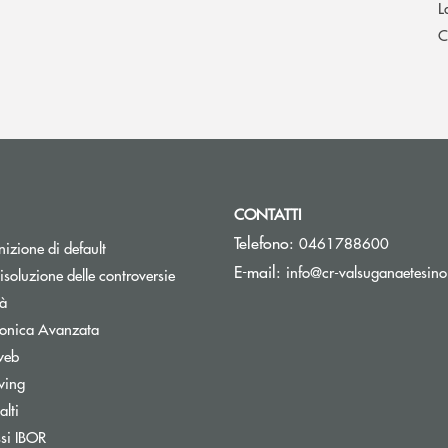
L
C
CONTATTI
Telefono:
0461788600
izione di default
E-mail:
info@cr-valsuganaetesino
isoluzione delle controversie
tà
tronica Avanzata
web
wing
lti
nestra
Apre una nuova finestra
ssi IBOR