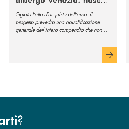
il nuovo polo
Siglato l’atto d’acquisto dell’area: il
direzionale della banca
progetto prevedrà una riqualificazione
e al servizio della
generale dell’intero compendio che non
comunità
prevede solo la sede direzionale
dell’istituto di credito ma anche ampi spazi
per la comunità.
?
arti