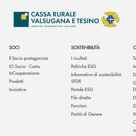
SOCI
SOSTENIBILITÀ
C
Il Socio protagonista
I risultati
T
IO Socio - Carta
Politiche ESG
I
InCooperazione
Informativa di sostenibilità
D
Prodotti
SFDR
G
Iniziative
Portale ESG
D
Filo diretto
D
Fornitori
G
Parità di Genere
S
C
A