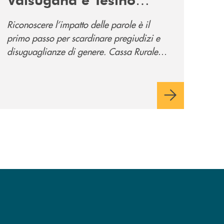
promuove la campagna
Riconoscere l’impatto delle parole è il
“Tolleranza Zero”
primo passo per scardinare pregiudizi e
disuguaglianze di genere. Cassa Rurale
Valsugana e Tesino crede fortemente che il
modo in cui comunichiamo rifletta i nostri
valori e influenzi direttamente la comunità
in cui viviamo.