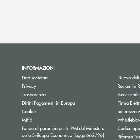
INFORMAZIONI
Dati societari
Nuovo defin
Privacy
Reclami e R
Trasparenza
Accessibili
Apre una nuova finestra
Diritti Pagamenti in Europa
Firma Elet
Cookie
Sicurezza 
Mifid
Whistleblo
Fondo di garanzia per le PMI del Ministero
Codice appa
Apre una nuova fi
dello Sviluppo Economico (legge 662/96)
Riforma Ta