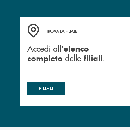
Accedi all' elenco completo delle filiali .
TROVA LA FILIALE
Accedi all'
elenco
delle
.
completo
filiali
FILIALI