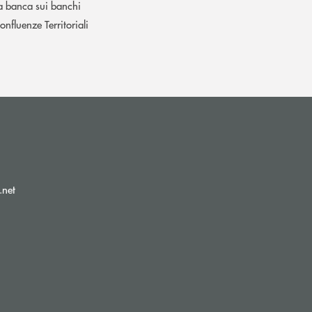
a banca sui banchi
onfluenze Territoriali
(si apre l’app di posta elettronica)
.net