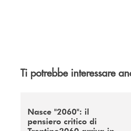
Ti potrebbe interessare an
/news/nasce-2060-il-pensiero-critico-di-trentino
Nasce "2060": il
pensiero critico di
Trentino2060 arriva in