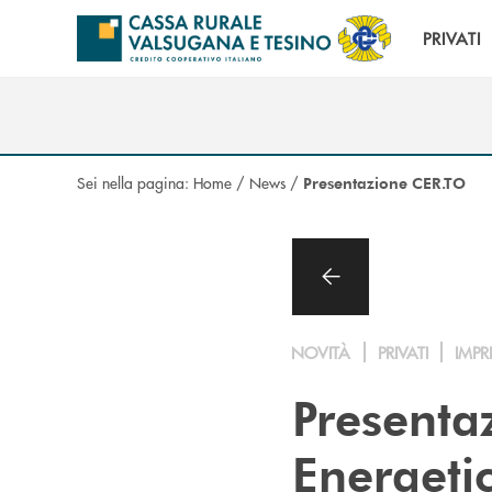
Salta al contenuto principale
PRIVATI
Sei nella pagina:
Home
/
News
/
Presentazione CER.TO
NOVITÀ
PRIVATI
IMPR
Presenta
Energeti