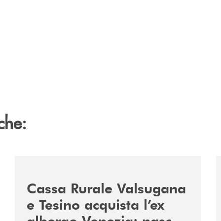
che:
2060-arriva-in-veneto/
/news/acquisto-ex-albergo-venezia/
/
Cassa Rurale Valsugana
e Tesino acquista l’ex
albergo Venezia: nasce