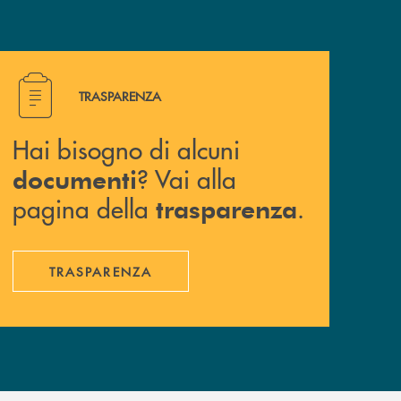
Hai bisogno di alcuni documenti ? Vai alla pagina della 
TRASPARENZA
Hai bisogno di alcuni
? Vai alla
documenti
pagina della
.
trasparenza
TRASPARENZA