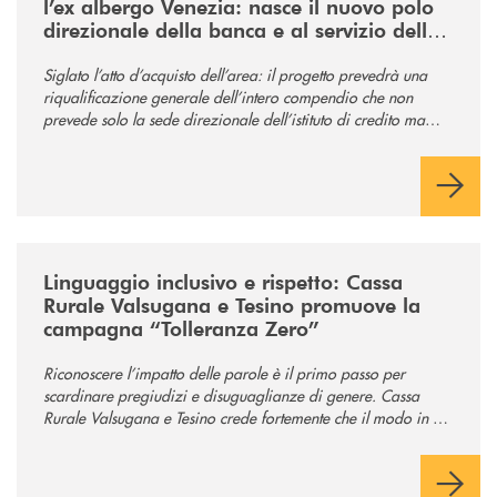
l’ex albergo Venezia: nasce il nuovo polo
direzionale della banca e al servizio della
comunità
Siglato l’atto d’acquisto dell’area: il progetto prevedrà una
riqualificazione generale dell’intero compendio che non
prevede solo la sede direzionale dell’istituto di credito ma
anche ampi spazi per la comunità.
/news/tolleranza-zero/
Linguaggio inclusivo e rispetto: Cassa
Rurale Valsugana e Tesino promuove la
campagna “Tolleranza Zero”
Riconoscere l’impatto delle parole è il primo passo per
scardinare pregiudizi e disuguaglianze di genere. Cassa
Rurale Valsugana e Tesino crede fortemente che il modo in cui
comunichiamo rifletta i nostri valori e influenzi direttamente la
comunità in cui viviamo.