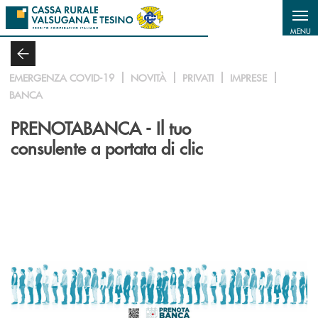
Salta al contenuto principale
MENU
EMERGENZA COVID-19
NOVITÀ
PRIVATI
IMPRESE
BANCA
PRENOTABANCA - Il tuo
consulente a portata di clic