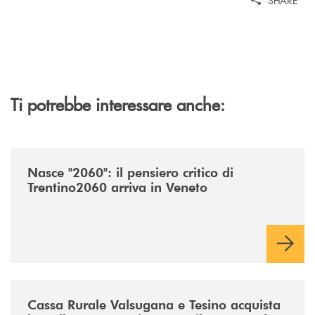
SHARE
Ti potrebbe interessare anche:
/news/nasce-2060-il-pensiero-critico-di-trentino2060-arriva-in-veneto/
Nasce "2060": il pensiero critico di
Trentino2060 arriva in Veneto
/news/acquisto-ex-albergo-venezia/
Cassa Rurale Valsugana e Tesino acquista