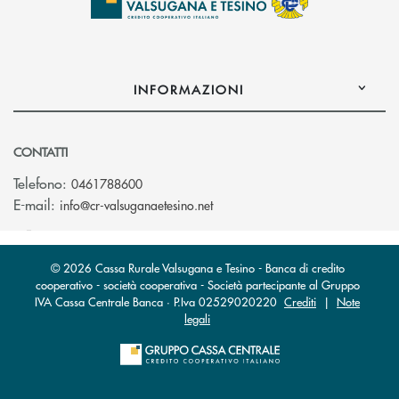
INFORMAZIONI
CONTATTI
Telefono:
0461788600
(si apre l’app di posta elettron
E-mail:
info@cr-valsuganaetesino.net
© 2026 Cassa Rurale Valsugana e Tesino - Banca di credito
cooperativo - società cooperativa - Società partecipante al Gruppo
IVA Cassa Centrale Banca · P.Iva 02529020220
Crediti
|
Note
legali