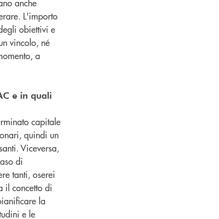
tano anche
erare. L'importo
gli obiettivi e
un vincolo, né
 momento, a
AC e in quali
rminato capitale
onari, quindi un
anti. Viceversa,
caso di
re tanti, oserei
a il concetto di
ianificare la
udini e le