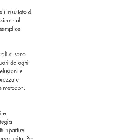
il risultato di
ssieme al
n semplice
ali si sono
fuori da ogni
elusioni e
urezza è
 e metodo».
i e
ategia
i ripartire
pportunità. Per