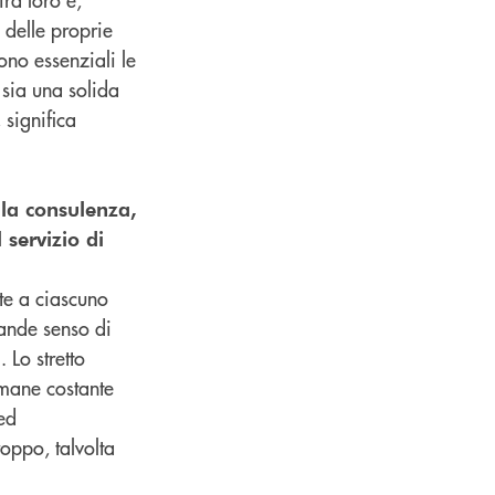
i delle proprie
ono essenziali le
 sia una solida
 significa
lla consulenza,
 servizio di
tte a ciascuno
rande senso di
 Lo stretto
imane costante
ed
roppo, talvolta