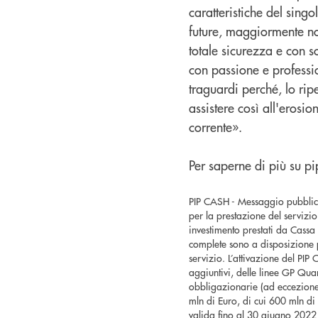
caratteristiche del singol
future, maggiormente noi
totale sicurezza e con s
con passione e profession
traguardi perché, lo rip
assistere così all'erosi
corrente».
Per saperne di più su p
PIP CASH - Messaggio pubblicita
per la prestazione del servizi
investimento prestati da Cassa 
complete sono a disposizione p
servizio. L’attivazione del PIP
aggiuntivi, delle linee GP Qu
obbligazionarie (ad eccezione
mln di Euro, di cui 600 mln di 
valida fino al 30 giugno 2022