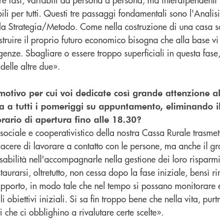
ili per tutti. Questi tre passaggi fondamentali sono l'Analis
e la Strategia/Metodo. Come nella costruzione di una casa s
truire il proprio futuro economico bisogna che alla base vi
igenze. Sbagliare o essere troppo superficiali in questa fase,
delle altre due».
motivo per cui voi dedicate così grande attenzione a
a a tutti i pomeriggi su appuntamento, eliminando il
rario di apertura fino alle 18.30?
sociale e cooperativistico della nostra Cassa Rurale trasme
 piacere di lavorare a contatto con le persone, ma anche il g
sabilità nell'accompagnarle nella gestione dei loro risparmi.
aurarsi, oltretutto, non cessa dopo la fase iniziale, bensì r
 rapporto, in modo tale che nel tempo si possano monitorare 
i obiettivi iniziali. Si sa fin troppo bene che nella vita, purt
 che ci obblighino a rivalutare certe scelte».