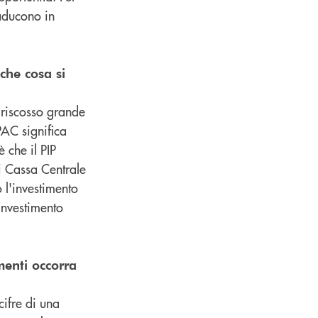
raducono in
che cosa si
 riscosso grande
PAC significa
 che il PIP
di Cassa Centrale
 l'investimento
investimento
menti occorra
cifre di una