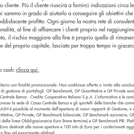
o cliente. Più il cliente riuscirà a fornirci indicazioni circa l
 saremo in grado di aiutarlo a conseguire gli obiettivi che s
oddisfacente profitto. Ogni giorno la nostra rete di consulen
alità, al fine di affiancare i clienti proprio nel raggiungime
eto, il rischio maggiore alla fine è proprio quello di rimaner
one del proprio capitale, lasciato per troppo tempo in giacen
ip cash:
clicca qui.
rio con finalità promozionale. Non costituisce offerta o invito alla conclus
o di gestione di portafogli. GP Benchmark, GP Quantitative e GP Private sono
Centrale Banca - Credito Cooperativo Italiano S.p.A. L’informativa e le cond
resso la sede di Cassa Centrale Banca e gli sportelli delle banche che comm
 CASH è possibile al momento dell’apertura di nuovi rapporti di Gestione, e 
antitative, GP Private, GP Benchmark bilanciate, GP Benchmark azionarie, 
 della linea Obbligazionaria Euro Breve termine) e GP Benchmark PIR. Plaf
Euro destinati alle nuove aperture e 100 mln di Euro per i conferimenti aggi
 o fino ad esaurimento plafond.