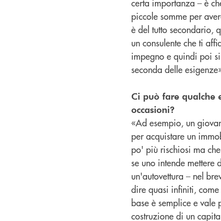
certa importanza – è ch
piccole somme per avere
è del tutto secondario, 
un consulente che ti aff
impegno e quindi poi si 
seconda delle esigenze
Ci può fare qualche e
occasioni?
«Ad esempio, un giovane
per acquistare un immob
po' più rischiosi ma ch
se uno intende mettere d
un'autovettura – nel brev
dire quasi infiniti, come
base è semplice e vale pe
costruzione di un capital