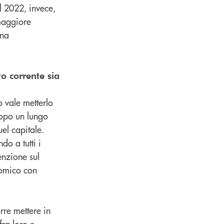
l 2022, invece,
maggiore
una
to corrente sia
o vale metterlo
dopo un lungo
el capitale.
do a tutti i
enzione sul
nomico con
rre mettere in
ra loro e,