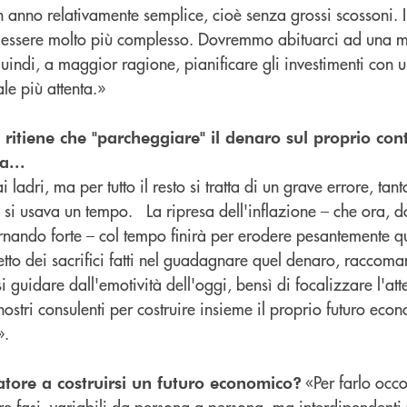
n anno relativamente semplice, cioè senza grossi scossoni. I
di essere molto più complesso. Dovremmo abituarci ad una 
 quindi, a maggior ragione, pianificare gli investimenti con 
le più attenta.»
 ritiene che "parcheggiare" il denaro sul proprio con
a...
 ladri, ma per tutto il resto si tratta di un grave errore, tant
 si usava un tempo. La ripresa dell'inflazione – che ora, 
tornando forte – col tempo finirà per erodere pesantemente qu
etto dei sacrifici fatti nel guadagnare quel denaro, raccoman
i guidare dall'emotività dell'oggi, bensì di focalizzare l'att
ostri consulenti per costruire insieme il proprio futuro eco
».
«Per farlo occo
tore a costruirsi un futuro economico?
 fasi, variabili da persona a persona, ma interdipendenti f