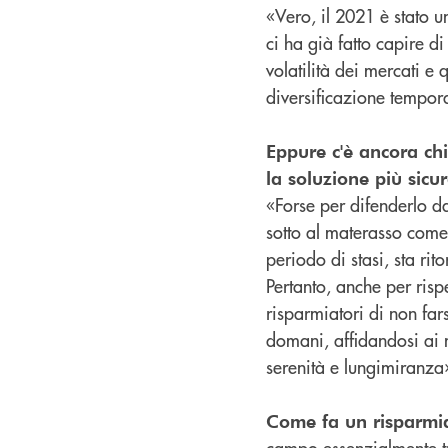
«Vero, il 2021 è stato u
ci ha già fatto capire 
volatilità dei mercati e
diversificazione tempora
Eppure c'è ancora chi
la soluzione più sicur
«Forse per difenderlo dai
sotto al materasso come
periodo di stasi, sta ri
Pertanto, anche per risp
risparmiatori di non fars
domani, affidandosi ai n
serenità e lungimiranza
Come fa un risparmia
campo essenzialmente tre