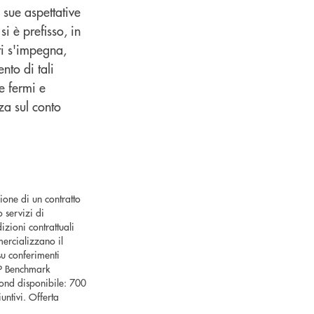
e sue aspettative
i è prefisso, in
ti s'impegna,
nto di tali
e fermi e
za sul conto
ione di un contratto
 servizi di
izioni contrattuali
ercializzano il
su conferimenti
GP Benchmark
ond disponibile: 700
untivi. Offerta