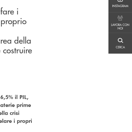
INSTAGRAM
INSTAGRAM
fare i
 proprio
LAVORA CON NOI
LAVORA CON
l
NOI
rea della
CERCA
costruire
CERCA
6,5% il PIL,
materie prime
la crisi
lare i propri