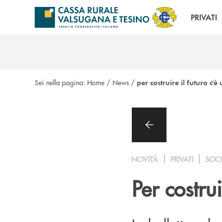
Salta al contenuto principale
PRIVATI
Sei nella pagina:
Home
/
News
/
per costruire il futuro c'
NOVITÀ
PRIVATI
SOCI
Per costru