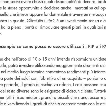
e non serve avere chissà quali disponibilità di denaro, bas
 le stesse opportunità e decidere anche i mercati su cui op
quello che invece appare fondamentale è avere un metodo, de
ianca in questo. Oltretutto il PAC è un investimento senza alc
ha la piena libertà di rimodulare questi piani in qualsiasi
».
sempio su come possono essere utilizzati i PIP o i P
 che nell’arco di 10 o 15 anni intende risparmiare un dete
ile, potrà investire utilizzando maggiormente strumenti azi
e nel medio-lungo termine consentono rendimenti più interess
a parte dei soldi con l'obiettivo di un acquisto – poniamo 
e periodo, il grado di rischio va ridotto. I casi possono esse
 del resto diverse sono le esigenze di ciascun cliente. Tuttavi
r tutti i risparmiatori, grandi o piccoli che siano: occorre p
e diversificando i gradi di rischio coerentemente con le attit