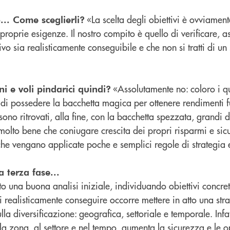
«La scelta degli obiettivi è ovviamente 
... Come sceglierli?
proprie esigenze. Il nostro compito è quello di verificare, a
tivo sia realisticamente conseguibile e che non si tratti di u
«Assolutamente no: coloro i qu
i e voli pindarici quindi?
a di possedere la bacchetta magica per ottenere rendimenti 
sono ritrovati, alla fine, con la bacchetta spezzata, grandi d
olto bene che coniugare crescita dei propri risparmi e sic
 che vengano applicate poche e semplici regole di strategia
a terza fase...
o una buona analisi iniziale, individuando obiettivi concret
li realisticamente conseguire occorre mettere in atto una str
la diversificazione: geografica, settoriale e temporale. Infatt
lla zona, al settore e nel tempo, aumenta la sicurezza e le o