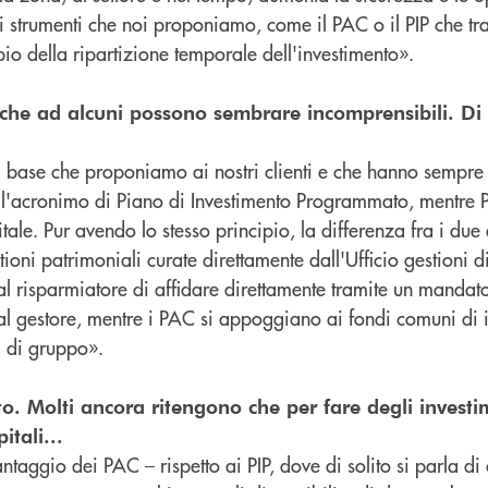
li strumenti che noi proponiamo, come il PAC o il PIP che t
ipio della ripartizione temporale dell'investimento».
 che ad alcuni possono sembrare incomprensibili. Di 
i base che proponiamo ai nostri clienti e che hanno sempre
è l'acronimo di Piano di Investimento Programmato, mentre 
le. Pur avendo lo stesso principio, la differenza fra i due è
stioni patrimoniali curate direttamente dall'Ufficio gestioni 
l risparmiatore di affidare direttamente tramite un mandato
al gestore, mentre i PAC si appoggiano ai fondi comuni di 
à di gruppo».
o. Molti ancora ritengono che per fare degli investi
itali...
antaggio dei PAC – rispetto ai PIP, dove di solito si parla di 