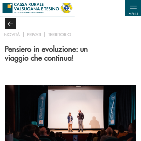
Salta al contenuto principale
MENU
NOVITÀ
PRIVATI
TERRITORIO
Pensiero in evoluzione: un
viaggio che continua!