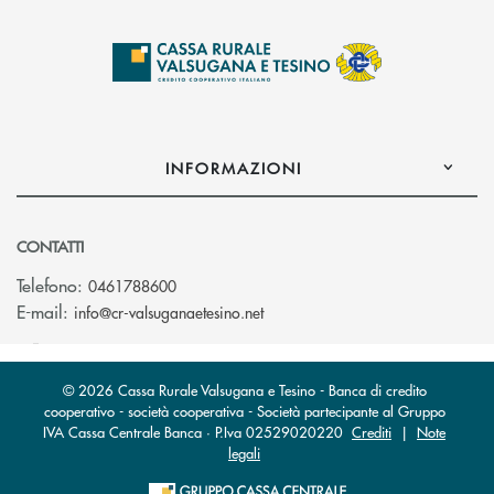
INFORMAZIONI
CONTATTI
Telefono:
0461788600
(si apre l’app di posta elettron
E-mail:
info@cr-valsuganaetesino.net
© 2026 Cassa Rurale Valsugana e Tesino - Banca di credito
cooperativo - società cooperativa - Società partecipante al Gruppo
IVA Cassa Centrale Banca · P.Iva 02529020220
Crediti
|
Note
legali