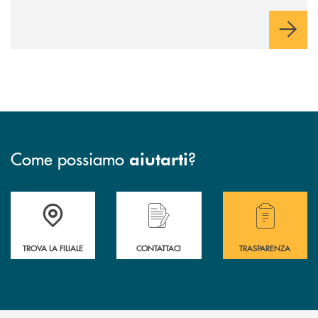
comunichiamo rifletta i nostri valori e influenzi direttamente la
comunità in cui viviamo.
Come possiamo
?
aiutarti
Accedi all' elenco completo delle filiali .
Hai bisogno di assistenza immediata? Contatta
Hai bisogno di alcuni
TROVA LA FILIALE
CONTATTACI
TRASPARENZA