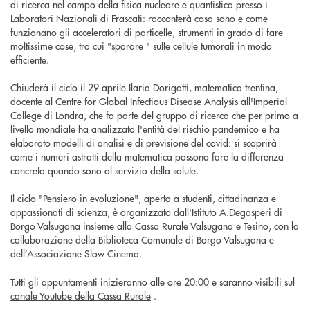
di ricerca nel campo della fisica nucleare e quantistica presso i
Laboratori Nazionali di Frascati: racconterà cosa sono e come
funzionano gli acceleratori di particelle, strumenti in grado di fare
moltissime cose, tra cui "sparare " sulle cellule tumorali in modo
efficiente.
Chiuderà il ciclo il 29 aprile Ilaria Dorigatti, matematica trentina,
docente al Centre for Global Infectious Disease Analysis all'Imperial
College di Londra, che fa parte del gruppo di ricerca che per primo a
livello mondiale ha analizzato l'entità del rischio pandemico e ha
elaborato modelli di analisi e di previsione del covid: si scoprirà
come i numeri astratti della matematica possono fare la differenza
concreta quando sono al servizio della salute.
Il ciclo "Pensiero in evoluzione", aperto a studenti, cittadinanza e
appassionati di scienza, è organizzato dall'Istituto A.Degasperi di
Borgo Valsugana insieme alla Cassa Rurale Valsugana e Tesino, con la
collaborazione della Biblioteca Comunale di Borgo Valsugana e
dell’Associazione Slow Cinema.
Tutti gli appuntamenti inizieranno alle ore 20:00 e saranno visibili sul
canale Youtube della Cassa Rurale
.