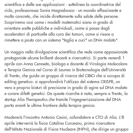
scientifica e dalle sue applicazioni - sottolinea la coordinatrice del
ciclo, professoressa Sonia Magnabosco - un mondo affascinante e
molto concreto, che incide direttamente sulla salute delle persone.
Scopriremo così come i modelli matematici siano in grado di
orientare scelte pubbliche e individuali, come si passa dagli
acceleratori di particelle alla cura dei tumori, come si riesce a
rimettere a posto con un sistema "taglia e cuci" un DNA malato".
Un viaggio nella divulgazione scientifica che vede come appassionate
protagoniste alcune brillanti docenti e ricercatrici. Si parte venerdì 1
aprile con Anna Cereseto, biologa e docente di Virologia Molecolare
e Terapia Genica nel Corso di Laurea in Biotecnologie dell'Università
di Trento, che guida un gruppo di ricerca del CIBIO che si occupa di
editing genetico: si approfondirà l'utilizzo del sistema CRISPR, un
vero e proprio bisturi di precisione in grado di agire sul DNA malato
e curare difetti genetici. Da queste ricerche è nata, sempre a Trento, la
startup Alia Therapeutics che tramite l'ingegnerizzazione del DNA
porta avanti le ultime frontiere della terapia genica.
Modererà l'incontro Antonio Casini, cofondatore e CTO di Alia. L'8
aprile interverrà la fisica Catalina Curceanu, primo ricercatore
dell'Istituto Nazionale di Fisica Nucleare (INFN), che dirige un gruppo