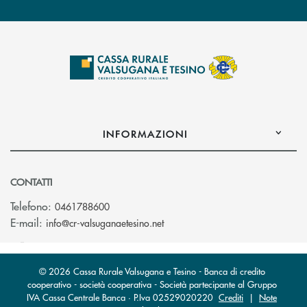
INFORMAZIONI
CONTATTI
Telefono:
0461788600
(si apre l’app di posta elettron
E-mail:
info@cr-valsuganaetesino.net
© 2026 Cassa Rurale Valsugana e Tesino - Banca di credito
cooperativo - società cooperativa - Società partecipante al Gruppo
IVA Cassa Centrale Banca · P.Iva 02529020220
Crediti
|
Note