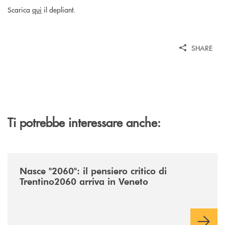
Scarica
qui
il depliant.
SHARE
Ti potrebbe interessare anche:
/news/nasce-2060-il-pensiero-critico-di-trentino2060-arriva-in-veneto/
Nasce "2060": il pensiero critico di
Trentino2060 arriva in Veneto