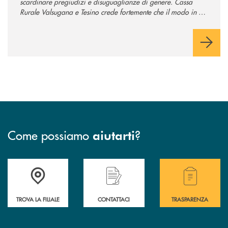
scardinare pregiudizi e disuguaglianze di genere. Cassa
Rurale Valsugana e Tesino crede fortemente che il modo in cui
comunichiamo rifletta i nostri valori e influenzi direttamente la
comunità in cui viviamo.
Come possiamo
?
aiutarti
Accedi all' elenco completo delle filiali .
Hai bisogno di assistenza immediata? Contatta
Hai bisogno di alcuni
TROVA LA FILIALE
CONTATTACI
TRASPARENZA