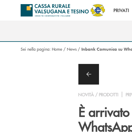
Salta al contenuto principale
PRIVATI
Sei nella pagina:
Home
/
News
/
Inbank Comunica su Wh
NOVITÀ / PRODOTTI
PRI
È arrivat
WhatsApp