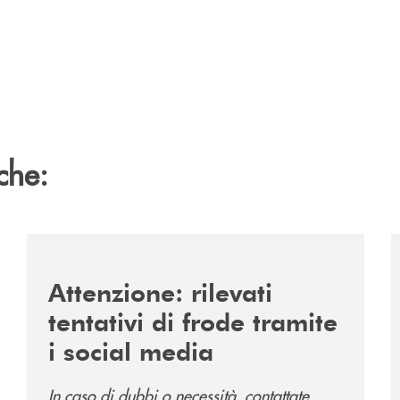
che:
/news/frodi-social/
/
Attenzione: rilevati
tentativi di frode tramite
i social media
In caso di dubbi o necessità, contattate