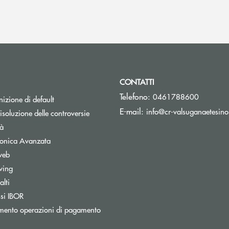
CONTATTI
Telefono:
0461788600
izione di default
E-mail:
info@cr-valsuganaetesino
isoluzione delle controversie
tà
tronica Avanzata
web
wing
lti
nestra
Apre una nuova finestra
ssi IBOR
mento operazioni di pagamento