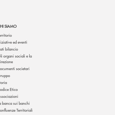
HI SIAMO
erritorio
niziative ed eventi
ati bilancio
li organi sociali e la
irezione
ocumenti societari
ruppo
toria
odice Etico
ssociazioni
a banca sui banchi
onfluenze Territoriali