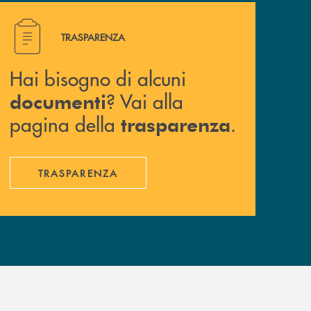
Hai bisogno di alcuni documenti ? Vai alla pagina della 
TRASPARENZA
Hai bisogno di alcuni
? Vai alla
documenti
pagina della
.
trasparenza
TRASPARENZA