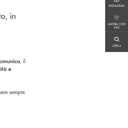
INSTAGRAM
INSTAGRAM
o, in
LAVORA CON NOI
LAVORA CON
NOI
CERCA
CERCA
, il
omunica
ità e
sere sempre