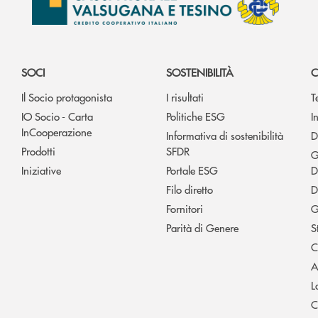
SOCI
SOSTENIBILITÀ
C
Il Socio protagonista
I risultati
T
IO Socio - Carta
Politiche ESG
I
InCooperazione
Informativa di sostenibilità
D
Prodotti
SFDR
G
Iniziative
Portale ESG
D
Filo diretto
D
Fornitori
G
Parità di Genere
S
C
A
L
C