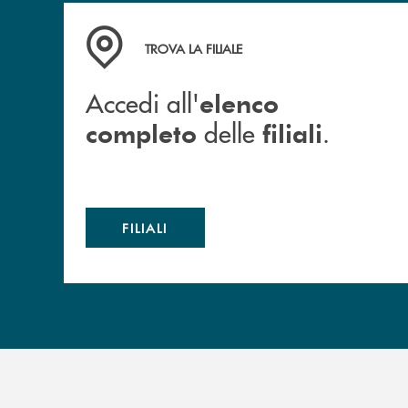
Accedi all' elenco completo delle filiali .
TROVA LA FILIALE
Accedi all'
elenco
delle
.
completo
filiali
FILIALI