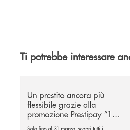
Ti potrebbe interessare an
/news/prestipay-110-volte-su-misura-per-te/
Un prestito ancora più
flessibile grazie alla
promozione Prestipay “110
Volte Su Misura per Te!”
Solo fino al 31 marzo, scopri tutti i