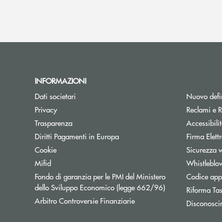
INFORMAZIONI
Dati societari
Nuovo defin
Privacy
Reclami e R
Trasparenza
Accessibili
Apre una nuova finestra
Diritti Pagamenti in Europa
Firma Elet
Cookie
Sicurezza 
Mifid
Whistleblo
Fondo di garanzia per le PMI del Ministero
Codice appa
Apre una nuova fi
dello Sviluppo Economico (legge 662/96)
Riforma Ta
Apre una nuova finestra
Arbitro Controversie Finanziarie
Disconosci