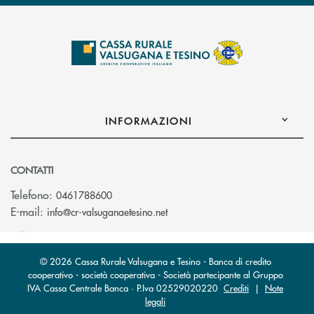
INFORMAZIONI
CONTATTI
Telefono:
0461788600
(si apre l’app di posta elettron
E-mail:
info@cr-valsuganaetesino.net
© 2026 Cassa Rurale Valsugana e Tesino - Banca di credito
cooperativo - società cooperativa - Società partecipante al Gruppo
IVA Cassa Centrale Banca · P.Iva 02529020220
Crediti
|
Note
legali