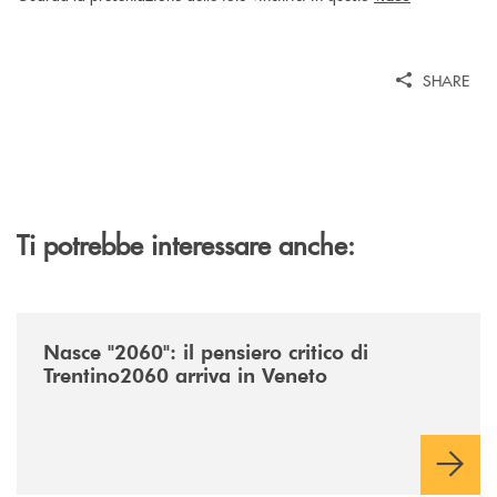
SHARE
Ti potrebbe interessare anche:
/news/nasce-2060-il-pensiero-critico-di-trentino2060-arriva-in-veneto/
Nasce "2060": il pensiero critico di
Trentino2060 arriva in Veneto