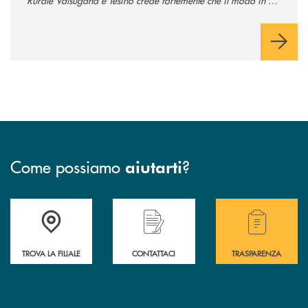
Rurale Valsugana e Tesino crede fortemente che il modo in cui
comunichiamo rifletta i nostri valori e influenzi direttamente la
comunità in cui viviamo.
Come possiamo
?
aiutarti
Accedi all' elenco completo delle filiali .
Hai bisogno di assistenza immediata? Contatta
Hai bisogno di alcuni
TROVA LA FILIALE
CONTATTACI
TRASPARENZA