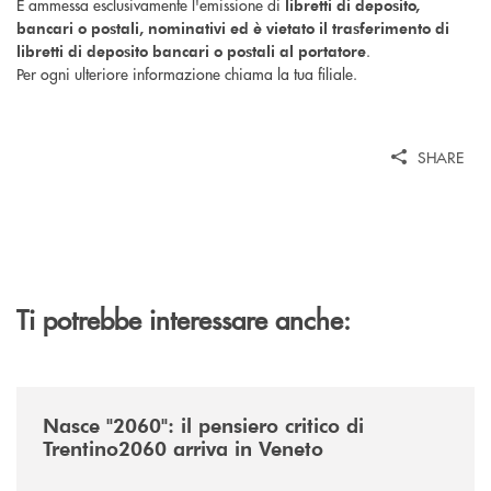
È ammessa esclusivamente l'emissione di
libretti di deposito,
bancari o postali, nominativi ed è vietato il trasferimento di
.
libretti di deposito bancari o postali al portatore
Per ogni ulteriore informazione chiama la tua filiale.
SHARE
Ti potrebbe interessare anche:
/news/nasce-2060-il-pensiero-critico-di-trentino2060-arriva-in-veneto/
Nasce "2060": il pensiero critico di
Trentino2060 arriva in Veneto