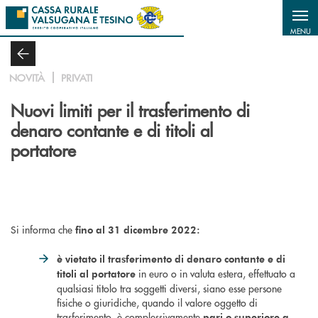
Salta al contenuto principale
MENU
NOVITÀ
PRIVATI
Nuovi limiti per il trasferimento di
denaro contante e di titoli al
portatore
Si informa che
fino al 31 dicembre 2022:
è vietato il trasferimento di denaro contante e di
in euro o in valuta estera, effettuato a
titoli al portatore
qualsiasi titolo tra soggetti diversi, siano esse persone
fisiche o giuridiche, quando il valore oggetto di
trasferimento, è complessivamente
pari o superiore a