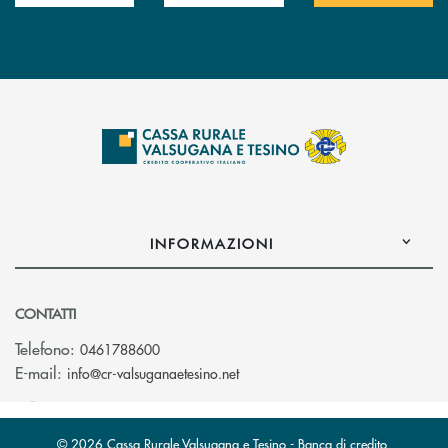
INFORMAZIONI
CONTATTI
Telefono:
0461788600
(si apre l’app di posta elettron
E-mail:
info@cr-valsuganaetesino.net
© 2026 Cassa Rurale Valsugana e Tesino - Banca di credito