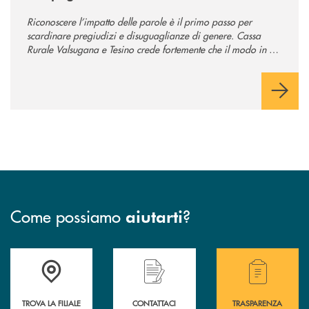
Riconoscere l’impatto delle parole è il primo passo per
scardinare pregiudizi e disuguaglianze di genere. Cassa
Rurale Valsugana e Tesino crede fortemente che il modo in cui
comunichiamo rifletta i nostri valori e influenzi direttamente la
comunità in cui viviamo.
Come possiamo
?
aiutarti
Accedi all' elenco completo delle filiali .
Hai bisogno di assistenza immediata? Contatta
Hai bisogno di alcuni
TROVA LA FILIALE
CONTATTACI
TRASPARENZA