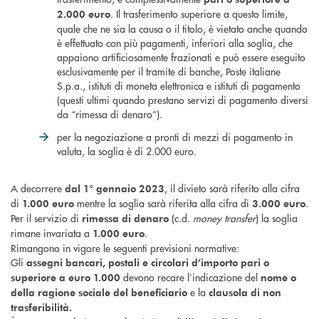
. Il trasferimento superiore a questo limite,
2.000 euro
quale che ne sia la causa o il titolo, è vietato anche quando
è effettuato con più pagamenti, inferiori alla soglia, che
appaiono artificiosamente frazionati e può essere eseguito
esclusivamente per il tramite di banche, Poste italiane
S.p.a., istituti di moneta elettronica e istituti di pagamento
(questi ultimi quando prestano servizi di pagamento diversi
da “rimessa di denaro”).
per la negoziazione a pronti di mezzi di pagamento in
valuta, la soglia è di 2.000 euro.
A decorrere
, il divieto sarà riferito alla cifra
dal 1° gennaio 2023
di
mentre la soglia sarà riferita alla cifra di
.
1.000 euro
3.000
euro
Per il servizio di
(c.d.
money transfer
) la soglia
rimessa di denaro
rimane invariata a
.
1.000 euro
Rimangono in vigore le seguenti previsioni normative:
Gli
assegni bancari, postali e circolari d’importo pari o
devono recare l’indicazione del
superiore a euro 1.000
nome o
e la
della ragione sociale del beneficiario
clausola di non
trasferibilità.