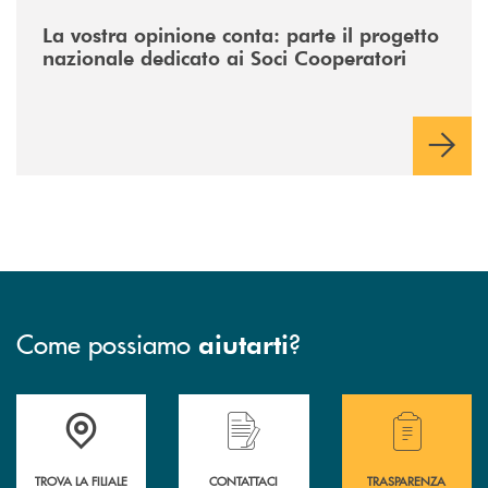
/news/la-vostra-opinione-conta-parte-il-progetto-nazionale-dedicato-ai
La vostra opinione conta: parte il progetto
nazionale dedicato ai Soci Cooperatori
Come possiamo
?
aiutarti
Accedi all' elenco completo delle filiali .
Hai bisogno di assistenza immediata? Contatta
Hai bisogno di alcuni
TROVA LA FILIALE
CONTATTACI
TRASPARENZA