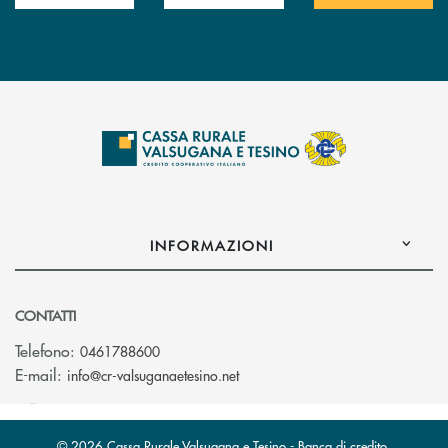
INFORMAZIONI
CONTATTI
Telefono:
0461788600
(si apre l’app di posta elettron
E-mail:
info@cr-valsuganaetesino.net
© 2026 Cassa Rurale Valsugana e Tesino - Banca di credito