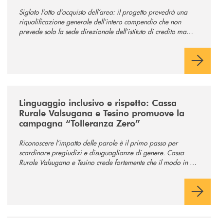
comunità
Siglato l’atto d’acquisto dell’area: il progetto prevedrà una
riqualificazione generale dell’intero compendio che non
prevede solo la sede direzionale dell’istituto di credito ma
anche ampi spazi per la comunità.
/news/tolleranza-zero/
Linguaggio inclusivo e rispetto: Cassa
Rurale Valsugana e Tesino promuove la
campagna “Tolleranza Zero”
Riconoscere l’impatto delle parole è il primo passo per
scardinare pregiudizi e disuguaglianze di genere. Cassa
Rurale Valsugana e Tesino crede fortemente che il modo in cui
comunichiamo rifletta i nostri valori e influenzi direttamente la
comunità in cui viviamo.