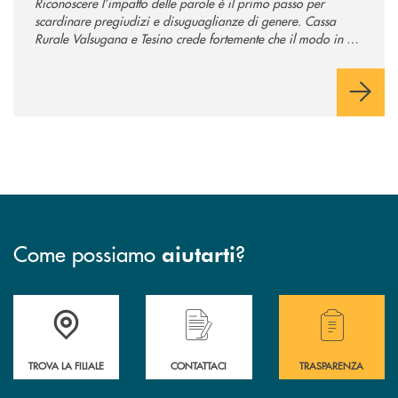
Riconoscere l’impatto delle parole è il primo passo per
scardinare pregiudizi e disuguaglianze di genere. Cassa
Rurale Valsugana e Tesino crede fortemente che il modo in cui
comunichiamo rifletta i nostri valori e influenzi direttamente la
comunità in cui viviamo.
Come possiamo
?
aiutarti
Accedi all' elenco completo delle filiali .
Hai bisogno di assistenza immediata? Contatta
Hai bisogno di alcuni
TROVA LA FILIALE
CONTATTACI
TRASPARENZA