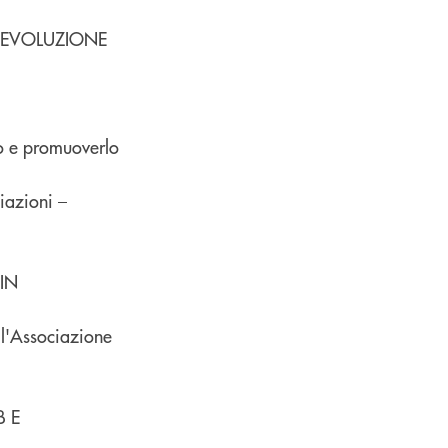
IN EVOLUZIONE
o e promuoverlo
iazioni –
 IN
ll'Associazione
B E