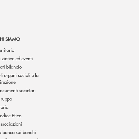
HI SIAMO
erritorio
niziative ed eventi
ati bilancio
li organi sociali e la
irezione
ocumenti societari
ruppo
toria
odice Etico
ssociazioni
a banca sui banchi