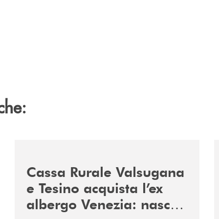
che:
2060-arriva-in-veneto/
/news/acquisto-ex-albergo-venezia/
/
Cassa Rurale Valsugana
e Tesino acquista l’ex
albergo Venezia: nasce