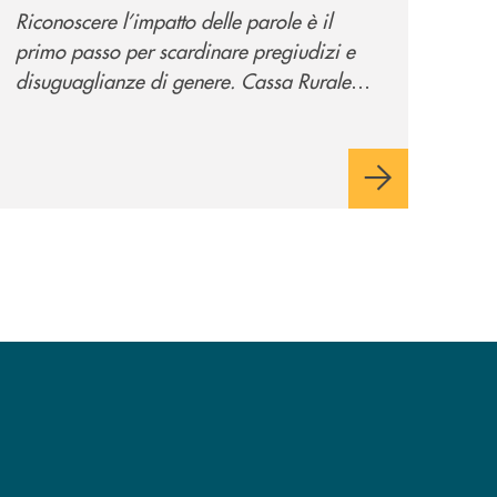
promuove la campagna
Riconoscere l’impatto delle parole è il
“Tolleranza Zero”
primo passo per scardinare pregiudizi e
disuguaglianze di genere. Cassa Rurale
Valsugana e Tesino crede fortemente che il
modo in cui comunichiamo rifletta i nostri
valori e influenzi direttamente la comunità
in cui viviamo.