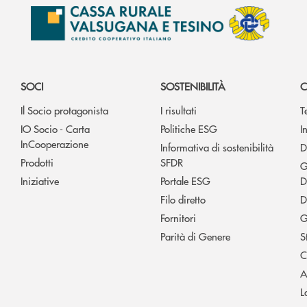
SOCI
SOSTENIBILITÀ
C
Il Socio protagonista
I risultati
T
IO Socio - Carta
Politiche ESG
I
InCooperazione
Informativa di sostenibilità
D
Prodotti
SFDR
G
Iniziative
Portale ESG
D
Filo diretto
D
Fornitori
G
Parità di Genere
S
C
A
L