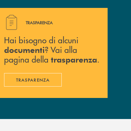
Hai bisogno di alcuni documenti ? Vai alla pagina della 
TRASPARENZA
Hai bisogno di alcuni
? Vai alla
documenti
pagina della
.
trasparenza
TRASPARENZA