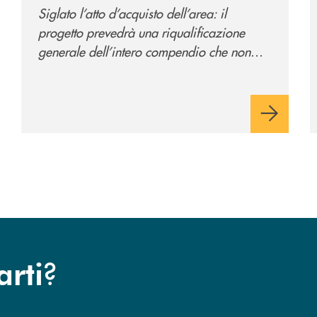
il nuovo polo
Siglato l’atto d’acquisto dell’area: il
direzionale della banca
progetto prevedrà una riqualificazione
e al servizio della
generale dell’intero compendio che non
comunità
prevede solo la sede direzionale
dell’istituto di credito ma anche ampi spazi
per la comunità.
?
arti