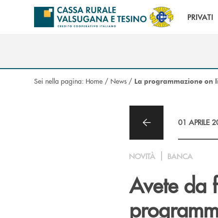
Salta al contenuto principale
PRIVATI
Sei nella pagina:
Home
/
News
/
La programmazione on li
01 APRILE 
NOVITÀ
BANCA
Avete da f
programma