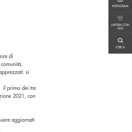
INSTAGRAM
INSTAGRAM
LAVORA CON NOI
LAVORA CON
NOI
CERCA
CERCA
 ore di
a comunità.
apprezzati: si
 il primo dei tre
uzione 2021, con
ssere aggiornati
.