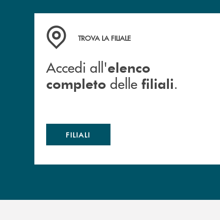
Accedi all' elenco completo delle filiali .
TROVA LA FILIALE
Accedi all'
elenco
delle
.
completo
filiali
FILIALI