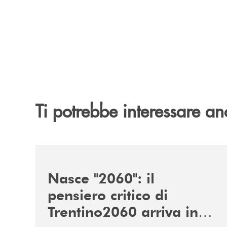
Ti potrebbe interessare an
/news/nasce-2060-il-pensiero-critico-di-trentino
Nasce "2060": il
pensiero critico di
Trentino2060 arriva in