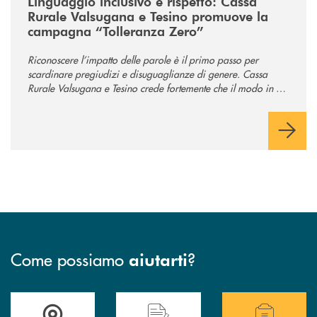
Linguaggio inclusivo e rispetto: Cassa
Rurale Valsugana e Tesino promuove la
campagna “Tolleranza Zero”
Riconoscere l’impatto delle parole è il primo passo per
scardinare pregiudizi e disuguaglianze di genere. Cassa
Rurale Valsugana e Tesino crede fortemente che il modo in cui
comunichiamo rifletta i nostri valori e influenzi direttamente la
comunità in cui viviamo.
Come possiamo
?
aiutarti
Accedi all' elenco completo delle filiali .
Hai bisogno di assistenza immediata? Contatta
Hai bisogno di alcuni