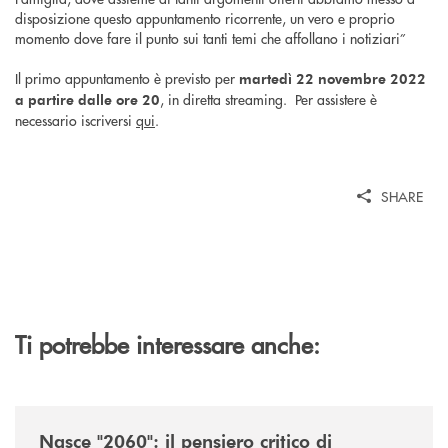
disposizione questo appuntamento ricorrente, un vero e proprio
momento dove fare il punto sui tanti temi che affollano i notiziari”
Il primo appuntamento è previsto per
martedì 22 novembre 2022
, in diretta streaming. Per assistere è
a partire dalle ore 20
necessario iscriversi
qui
.
SHARE
Ti potrebbe interessare anche:
/news/nasce-2060-il-pensiero-critico-di-trentino2060-arriva-in-veneto/
Nasce "2060": il pensiero critico di