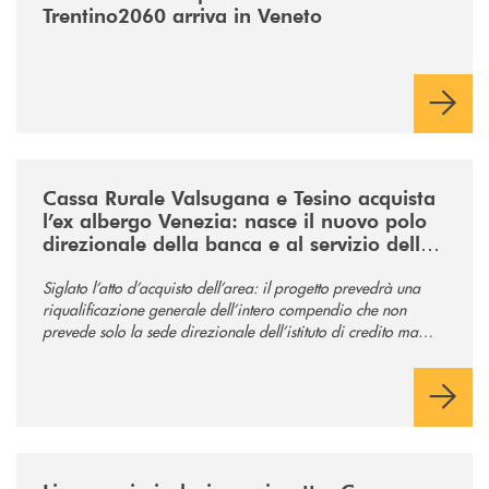
Trentino2060 arriva in Veneto
/news/acquisto-ex-albergo-venezia/
Cassa Rurale Valsugana e Tesino acquista
l’ex albergo Venezia: nasce il nuovo polo
direzionale della banca e al servizio della
comunità
Siglato l’atto d’acquisto dell’area: il progetto prevedrà una
riqualificazione generale dell’intero compendio che non
prevede solo la sede direzionale dell’istituto di credito ma
anche ampi spazi per la comunità.
/news/tolleranza-zero/