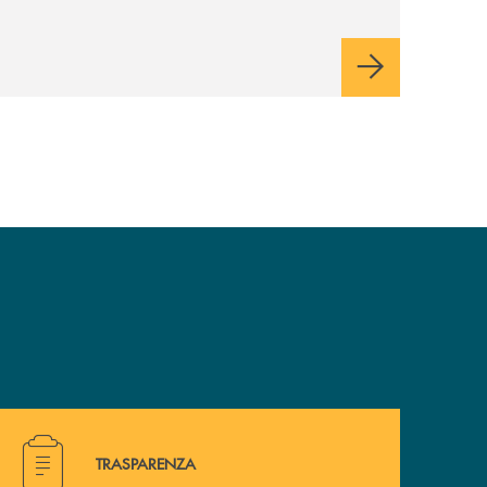
Valsugana e Tesino crede fortemente che il
modo in cui comunichiamo rifletta i nostri
valori e influenzi direttamente la comunità
in cui viviamo.
Hai bisogno di alcuni documenti ? Vai alla pagina della 
TRASPARENZA