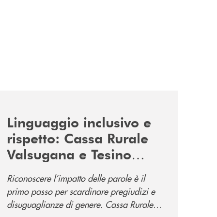
news/tolleranza-zero/
Linguaggio inclusivo e
rispetto: Cassa Rurale
Valsugana e Tesino
promuove la campagna
Riconoscere l’impatto delle parole è il
“Tolleranza Zero”
primo passo per scardinare pregiudizi e
disuguaglianze di genere. Cassa Rurale