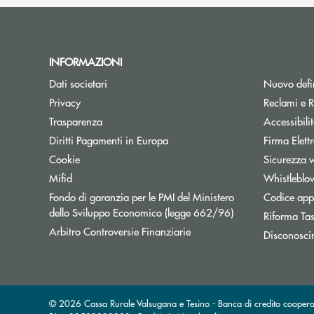
INFORMAZIONI
Dati societari
Nuovo defin
Privacy
Reclami e R
Trasparenza
Accessibili
Apre una nuova finestra
Diritti Pagamenti in Europa
Firma Elet
Cookie
Sicurezza 
Mifid
Whistleblo
Fondo di garanzia per le PMI del Ministero
Codice appa
Apre una nuova fi
dello Sviluppo Economico (legge 662/96)
Riforma Ta
Apre una nuova finestra
Arbitro Controversie Finanziarie
Disconosci
© 2026 Cassa Rurale Valsugana e Tesino - Banca di credito cooperat