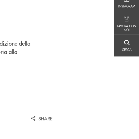
INSTAGRAM
INSTAGRAM
LAVORA CON NOI
LAVORA CON
NOI
edizione della
CERCA
CERCA
ria alla
SHARE