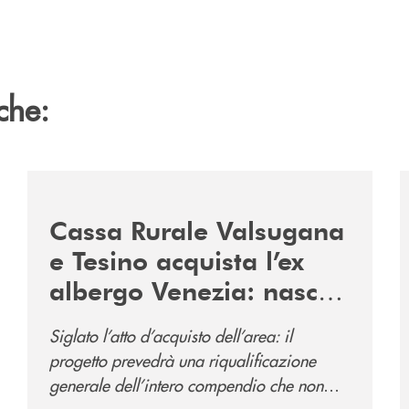
che:
2060-arriva-in-veneto/
/news/acquisto-ex-albergo-venezia/
/
Cassa Rurale Valsugana
e Tesino acquista l’ex
albergo Venezia: nasce
il nuovo polo
Siglato l’atto d’acquisto dell’area: il
direzionale della banca
progetto prevedrà una riqualificazione
e al servizio della
generale dell’intero compendio che non