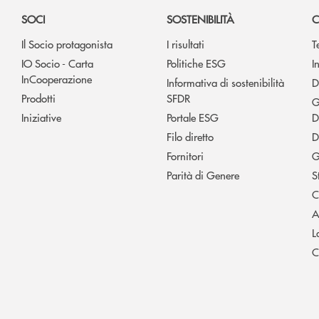
SOCI
SOSTENIBILITÀ
C
Il Socio protagonista
I risultati
T
IO Socio - Carta
Politiche ESG
I
InCooperazione
Informativa di sostenibilità
D
Prodotti
SFDR
G
Iniziative
Portale ESG
D
Filo diretto
D
Fornitori
G
Parità di Genere
S
C
A
L
C