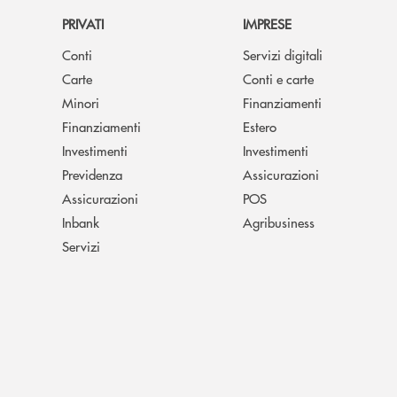
PRIVATI
IMPRESE
Conti
Servizi digitali
Carte
Conti e carte
Minori
Finanziamenti
Finanziamenti
Estero
Investimenti
Investimenti
Previdenza
Assicurazioni
Assicurazioni
POS
Inbank
Agribusiness
Servizi