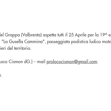
l Grappa (Valbrenta) aspetta tutti il 25 Aprile per la 19^ 
 "La Gusella Cammina", passeggiata podistica ludico moto
eri del territorio.
Loco Cismon dG.) – mail
prolococismon@gmail.com
.