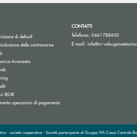
CONTATTI
Telefono:
0461788600
izione di default
E-mail:
info@cr-valsuganaetesino
isoluzione delle controversie
tà
tronica Avanzata
web
wing
lti
nestra
Apre una nuova finestra
ssi IBOR
mento operazioni di pagamento
ivo - società cooperativa - Società partecipante al Gruppo IVA Cassa Centrale Ba