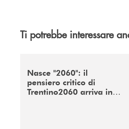
Ti potrebbe interessare an
/news/nasce-2060-il-pensiero-critico-di-trentino
Nasce "2060": il
pensiero critico di
Trentino2060 arriva in
Veneto