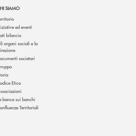
HI SIAMO
erritorio
niziative ed eventi
ati bilancio
li organi sociali e la
irezione
ocumenti societari
ruppo
toria
odice Etico
ssociazioni
a banca sui banchi
onfluenze Territoriali