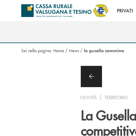
Salta al contenuto principale
PRIVATI
Sei nella pagina:
Home
/
News
/
la gusella cammina
NOVITÀ
TERRITORIO
La Gusell
competiti