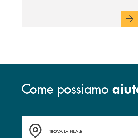
Come possiamo
aiut
Accedi all' elenco completo delle filiali .
TROVA LA FILIALE