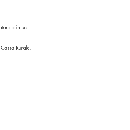
e
turata in un
a Cassa Rurale.