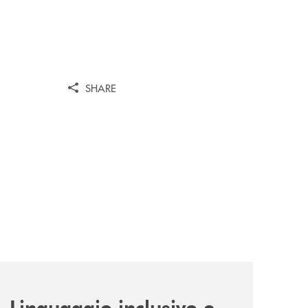
SHARE
news/tolleranza-zero/
Linguaggio inclusivo e