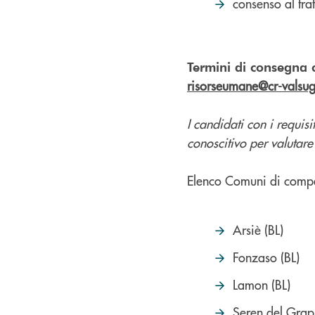
consenso al trat
Termini di consegna 
risorseumane@cr-valsug
I candidati con i requisi
conoscitivo per valutare
Elenco Comuni di compet
Arsiè (BL)
Fonzaso (BL)
Lamon (BL)
Seren del Grap