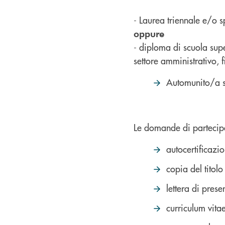
- Laurea triennale e/o s
oppure
- diploma di scuola sup
settore amministrativo, f
Automunito/a se
Le domande di partecip
autocertificazi
copia del titolo
lettera di pres
curriculum vita