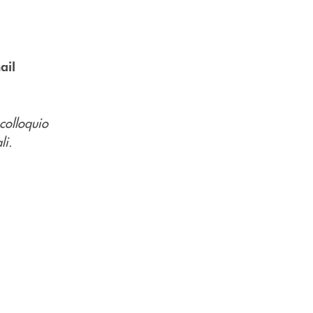
ail
 colloquio
li.