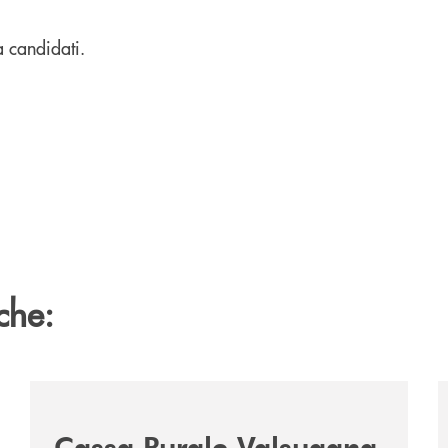
a candidati.
che:
2060-arriva-in-veneto/
/news/acquisto-ex-albergo-venezia/
/
Cassa Rurale Valsugana