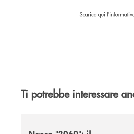
Scarica
qui
l'informativ
Ti potrebbe interessare an
/news/nasce-2060-il-pensiero-critico-di-trentino
Nasce "2060": il