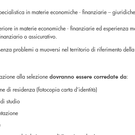
pecialistica in materie economiche - finanziarie – giuridich
eriore in materie economiche - finanziarie ed esperienza ma
inanziario o assicurativo.
nza problemi a muoversi nel territorio di riferimento dell
azione alla selezione
:
dovranno essere corredate da
one di residenza (fotocopia carta d’identità)
 di studio
entazione
e