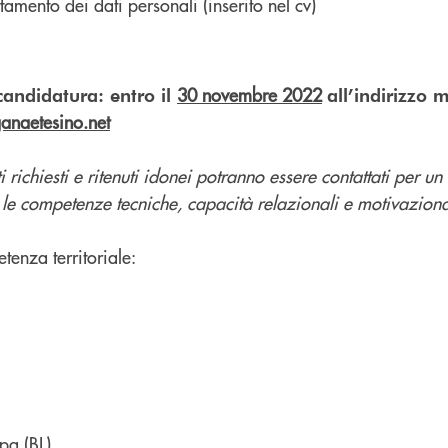
tamento dei dati personali (inserito nel cv)
30 novembre 2022
candidatura: entro il
all’indirizzo m
anaetesino.net
ti richiesti e ritenuti idonei potranno essere contattati per un
 le competenze tecniche, capacità relazionali e motivaziona
enza territoriale:
pa (BL)