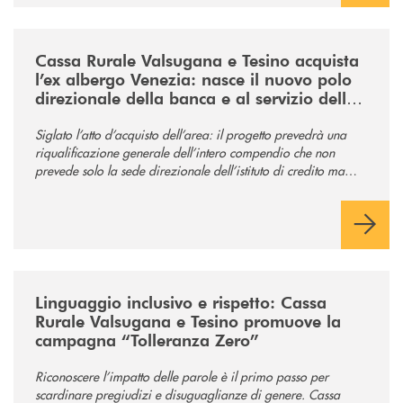
/news/acquisto-ex-albergo-venezia/
Cassa Rurale Valsugana e Tesino acquista
l’ex albergo Venezia: nasce il nuovo polo
direzionale della banca e al servizio della
comunità
Siglato l’atto d’acquisto dell’area: il progetto prevedrà una
riqualificazione generale dell’intero compendio che non
prevede solo la sede direzionale dell’istituto di credito ma
anche ampi spazi per la comunità.
/news/tolleranza-zero/
Linguaggio inclusivo e rispetto: Cassa
Rurale Valsugana e Tesino promuove la
campagna “Tolleranza Zero”
Riconoscere l’impatto delle parole è il primo passo per
scardinare pregiudizi e disuguaglianze di genere. Cassa