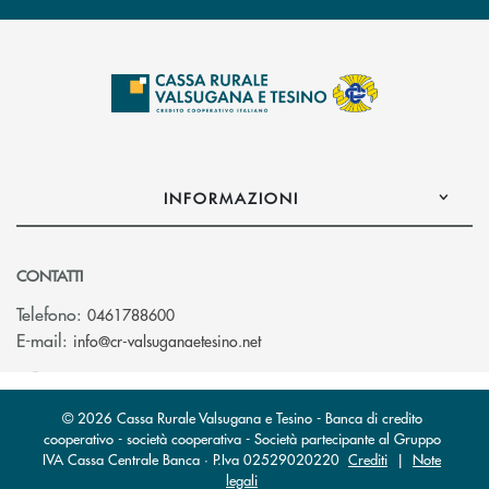
INFORMAZIONI
CONTATTI
Telefono:
0461788600
(si apre l’app di posta elettron
E-mail:
info@cr-valsuganaetesino.net
© 2026 Cassa Rurale Valsugana e Tesino - Banca di credito
cooperativo - società cooperativa - Società partecipante al Gruppo
IVA Cassa Centrale Banca · P.Iva 02529020220
Crediti
|
Note
legali