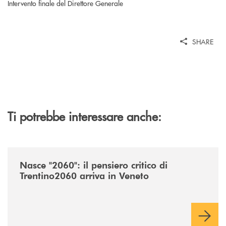
Intervento finale del Direttore Generale
SHARE
Ti potrebbe interessare anche:
/news/nasce-2060-il-pensiero-critico-di-trentino2060-arriva-in-veneto/
Nasce "2060": il pensiero critico di
Trentino2060 arriva in Veneto