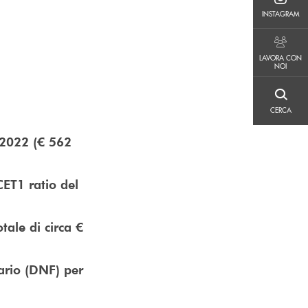
INSTAGRAM
INSTAGRAM
LAVORA CON NOI
LAVORA CON
NOI
CERCA
CERCA
 2022 (€ 562
CET1 ratio del
tale di circa €
ario (DNF) per