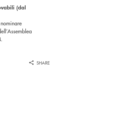
vabili (dal
i nominare
 dell’Assemblea
4.
SHARE