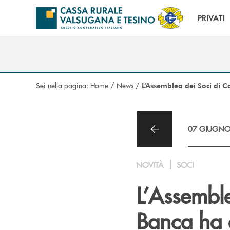
Salta al contenuto principale
PRIVATI
Sei nella pagina:
Home
/
News
/
L’Assemblea dei Soci di C
07 GIUGNO
NOVITÀ
SOCI
L’Assemble
Banca ha 