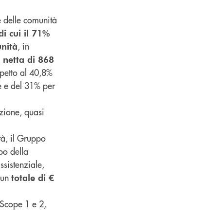
e delle comunità
i cui il 71%
, in
nità
a netta di 868
petto al 40,8%
e e del 31% per
zione, quasi
tà, il Gruppo
po della
ssistenziale,
r un
totale di €
(Scope 1 e 2,