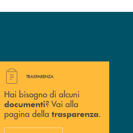
Hai bisogno di alcuni documenti ? Vai alla pagina della 
TRASPARENZA
Hai bisogno di alcuni
? Vai alla
documenti
pagina della
.
trasparenza