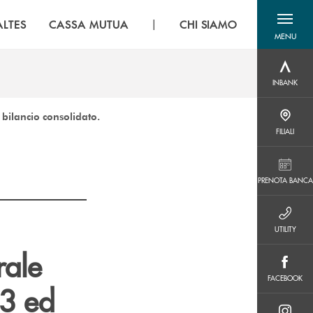
|
LTES
CASSA MUTUA
CHI SIAMO
MENU
menu destra
INBANK
INBANK
bilancio consolidato.
FILIALI
FILIALI
PRENOTA BANCA
PRENOTA BANCA
UTILITY
UTILITY
rale
FACEBOOK
FACEBOOK
23 ed