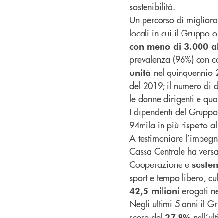
sostenibilità.
Un percorso di miglioram
locali in cui il Gruppo 
con meno di 3.000 ab
prevalenza (96%) con co
nel quinquennio 
unità
del 2019; il numero di 
le donne dirigenti e qua
I dipendenti del Gruppo
94mila in più rispetto al
A testimoniare l’impegn
Cassa Centrale ha vers
Cooperazione e
sosten
sport e tempo libero, cu
erogati n
42,5 milioni
Negli ultimi 5 anni il 
scese del
nell’ul
27,8%