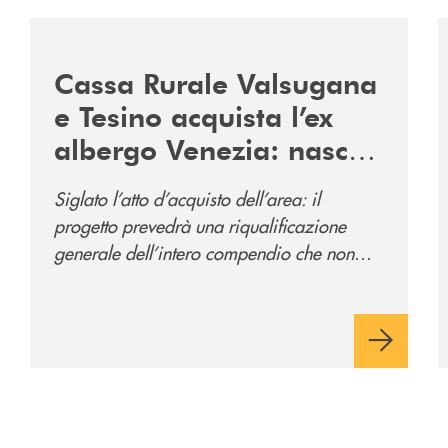
2060-arriva-in-veneto/
/news/acquisto-ex-albergo-venezia/
/
Cassa Rurale Valsugana
e Tesino acquista l’ex
albergo Venezia: nasce
il nuovo polo
Siglato l’atto d’acquisto dell’area: il
direzionale della banca
progetto prevedrà una riqualificazione
e al servizio della
generale dell’intero compendio che non
comunità
prevede solo la sede direzionale
dell’istituto di credito ma anche ampi spazi
per la comunità.