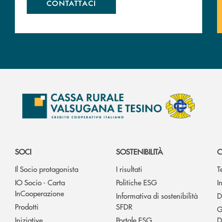
CONTATTACI
SOCI
SOSTENIBILITÀ
C
Il Socio protagonista
I risultati
T
IO Socio - Carta
Politiche ESG
I
InCooperazione
Informativa di sostenibilità
D
Prodotti
SFDR
G
Iniziative
Portale ESG
D