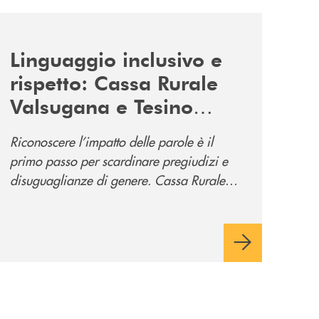
news/tolleranza-zero/
Linguaggio inclusivo e
rispetto: Cassa Rurale
Valsugana e Tesino
promuove la campagna
Riconoscere l’impatto delle parole è il
“Tolleranza Zero”
primo passo per scardinare pregiudizi e
disuguaglianze di genere. Cassa Rurale
Valsugana e Tesino crede fortemente che il
modo in cui comunichiamo rifletta i nostri
valori e influenzi direttamente la comunità
in cui viviamo.