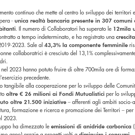
ento continuo che mette al centro lo sviluppo dei territori 
opera -
unica realtà bancaria presente in 307 comuni d
. Il numero di Collaboratori ha superato le
itanti
12mila u
ntratto a tempo indeterminato, e ha registrato una
crescit
2019-2023. Sale al
ris
43,3% la componente femminile
donne collaboratrici è cresciuto del 13,1% complessivament
dri.
 nel 2023 hanno potuto fruire di oltre 700mila ore di forma
l’esercizio precedente.
o tangibile alla cooperazione per lo sviluppo delle Comuni
ato
per lo svilup
oltre € 26 milioni ai Fondi Mutualistici
– afferenti agli ambiti socio-a
uto oltre 21.500 iniziative
ltura, formazione e ricerca e promozione dei Territori – pe
el 2023.
Gruppo ha dimezzato le
emissioni di anidride carbonica
timo anno) grazie a progetti volti a
diminuire i consumi