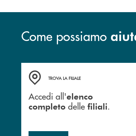
Come possiamo
aiut
Accedi all' elenco completo delle filiali .
TROVA LA FILIALE
Accedi all'
elenco
delle
.
completo
filiali