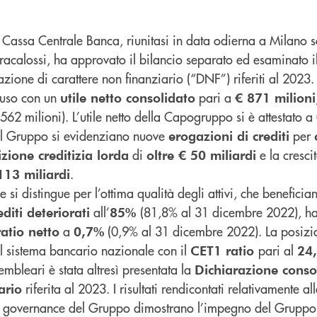
 Cassa Centrale Banca, riunitasi in data odierna a Milano so
racalossi, ha approvato il bilancio separato ed esaminato il
azione di carattere non finanziario (“DNF”) riferiti al 2023.
hiuso con un
pari a
utile netto consolidato
€
871 milioni
562 milioni). L’utile netto della Capogruppo si è attestato a
del Gruppo si evidenziano nuove
per
erogazioni di crediti
di
e la cresci
zione creditizia lorda
oltre € 50 miliardi
.
113 miliardi
 si distingue per l’ottima qualità degli attivi, che benefici
all’
(81,8% al 31 dicembre 2022), ha 
diti deteriorati
85%
a
(0,9% al 31 dicembre 2022). La posizi
ratio netto
0,7%
el sistema bancario nazionale con il
pari al
CET1 ratio
24
embleari è stata altresì presentata la
Dichiarazione conso
riferita al 2023. I risultati rendicontati relativamente a
ario
di governance del Gruppo dimostrano l’impegno del Gruppo 