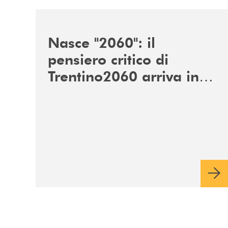
/news/nasce-2060-il-pensiero-critico-di-trentino
Nasce "2060": il
pensiero critico di
Trentino2060 arriva in
Veneto