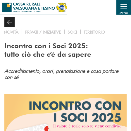
Salta al contenuto principale
MENU
NOVITÀ
PRIVATI / INIZIATIVE
SOCI
TERRITORIO
Incontro con i Soci 2025:
tutto ciò che c’è da sapere
Accreditamento, orari, prenotazione e cosa portare
con sé