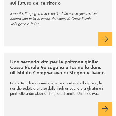
sul futuro del territorio
Il merito, l'impegno e la crescita delle nuove generazioni
ancora una volta al centro dei valori di Cassa Rurale
Valsugana e Tesino.
/news/donazione-poltrone-gialle/
Una seconda vita per le poltrone gialle:
Cassa Rurale Valsugana e Tesino le dona
all'Istituto Comprensivo di Strigno e Tesino
In un'ottica di economia circolare e contrasto allo spreco, le
storiche sedute dismesse dalle filiali arredano ora gli atrii e i
punti lettura dei plessi di Strigno e Scurelle. Un'iniziativa
speciale che coincide con il saluto agli studenti per l'inizio
dell'estate.