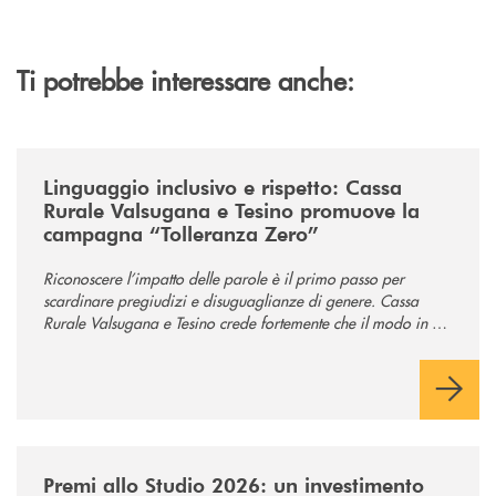
Ti potrebbe interessare anche:
/news/tolleranza-zero/
Linguaggio inclusivo e rispetto: Cassa
Rurale Valsugana e Tesino promuove la
campagna “Tolleranza Zero”
Riconoscere l’impatto delle parole è il primo passo per
scardinare pregiudizi e disuguaglianze di genere. Cassa
Rurale Valsugana e Tesino crede fortemente che il modo in cui
comunichiamo rifletta i nostri valori e influenzi direttamente la
comunità in cui viviamo.
/news/premi-allo-studio-2026/
Premi allo Studio 2026: un investimento