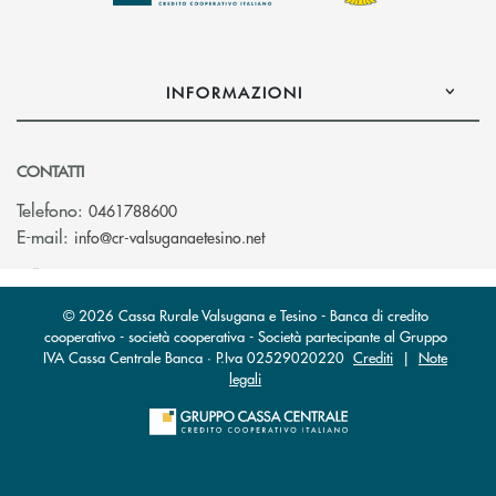
INFORMAZIONI
CONTATTI
Telefono:
0461788600
(si apre l’app di posta elettron
E-mail:
info@cr-valsuganaetesino.net
© 2026 Cassa Rurale Valsugana e Tesino - Banca di credito
cooperativo - società cooperativa - Società partecipante al Gruppo
IVA Cassa Centrale Banca · P.Iva 02529020220
Crediti
|
Note
legali