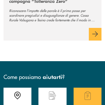
campagna “Tolleranza Zero”
Riconoscere l’impatto delle parole è il primo passo per
scardinare pregiudizi e disuguaglianze di genere. Cassa
Rurale Valsugana e Tesino crede fortemente che il modo in cui
comunichiamo rifletta i nostri valori e influenzi direttamente la
comunità in cui viviamo.
Come possiamo
?
aiutarti
Accedi all' elenco completo delle filiali .
Hai bisogno di assistenza immediata? Contatta
Hai bisogno di alcuni