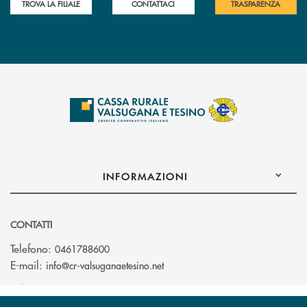
TROVA LA FILIALE
CONTATTACI
TRASPARENZA
INFORMAZIONI
CONTATTI
Telefono:
0461788600
(si apre l’app di posta elettron
E-mail:
info@cr-valsuganaetesino.net