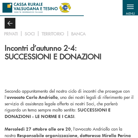
Salta al contenuto principale
MENU
PRIVATI
SOCI
TERRITORIO
BANCA
Incontri d’autunno 2-4:
SUCCESSIONI E DONAZIONI
Secondo appuntamento del nostro ciclo di incontri che prosegue con
l’
, uno dei nostri legali di riferimento per il
avvocato Carlo Andriollo
servizio di assistenza legale offerto ai nostri Soci, che parlerà
riguardo un tema sempre molto sentito:
SUCCESSIONI E
.
DONAZIONI - LE NORME E I CASI
, l’avvocato Andriollo con la
Mercoledì 27 ottobre alle ore 20
nostra
,
Responsabile organizzazione
dottoressa Mirella Perina