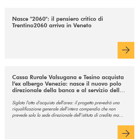
/news/nasce-2060-il-pensiero-critico-di-trentino2060-arriva-in-veneto/
Nasce "2060": il pensiero critico di
Trentino2060 arriva in Veneto
/news/acquisto-ex-albergo-venezia/
Cassa Rurale Valsugana e Tesino acquista
l’ex albergo Venezia: nasce il nuovo polo
direzionale della banca e al servizio della
comunità
Siglato l’atto d’acquisto dell’area: il progetto prevedrà una
riqualificazione generale dell’intero compendio che non
prevede solo la sede direzionale dell’istituto di credito ma
anche ampi spazi per la comunità.