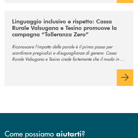
/news/tolleranza-zero/
Linguaggio inclusivo e rispetto: Cassa
Rurale Valsugana e Tesino promuove la
campagna “Tolleranza Zero”
Riconoscere l’impatto delle parole è il primo passo per
scardinare pregiudizi e disuguaglianze di genere. Cassa
Rurale Valsugana e Tesino crede fortemente che il modo in cui
comunichiamo rifletta i nostri valori e influenzi direttamente la
comunità in cui viviamo.
Come possiamo
?
aiutarti