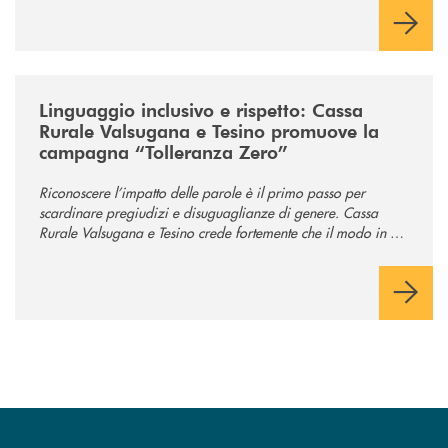
/news/tolleranza-zero/
Linguaggio inclusivo e rispetto: Cassa
Rurale Valsugana e Tesino promuove la
campagna “Tolleranza Zero”
Riconoscere l’impatto delle parole è il primo passo per
scardinare pregiudizi e disuguaglianze di genere. Cassa
Rurale Valsugana e Tesino crede fortemente che il modo in cui
comunichiamo rifletta i nostri valori e influenzi direttamente la
comunità in cui viviamo.