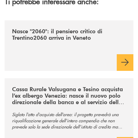
Ti potrebbe interessare anche:
/news/nasce-2060-il-pensiero-critico-di-trentino2060-arriva-in-veneto/
Nasce "2060": il pensiero critico di
Trentino2060 arriva in Veneto
/news/acquisto-ex-albergo-venezia/
Cassa Rurale Valsugana e Tesino acquista
l’ex albergo Venezia: nasce il nuovo polo
direzionale della banca e al servizio della
comunità
Siglato l’atto d’acquisto dell’area: il progetto prevedrà una
riqualificazione generale dell’intero compendio che non
prevede solo la sede direzionale dell’istituto di credito ma
anche ampi spazi per la comunità.