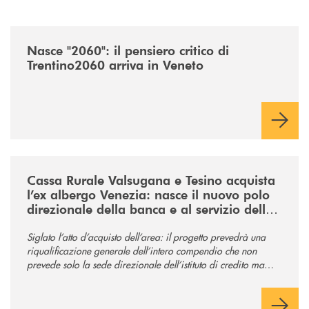
/news/nasce-2060-il-pensiero-critico-di-trentino2060-arriva-in-veneto/
Nasce "2060": il pensiero critico di
Trentino2060 arriva in Veneto
/news/acquisto-ex-albergo-venezia/
Cassa Rurale Valsugana e Tesino acquista
l’ex albergo Venezia: nasce il nuovo polo
direzionale della banca e al servizio della
comunità
Siglato l’atto d’acquisto dell’area: il progetto prevedrà una
riqualificazione generale dell’intero compendio che non
prevede solo la sede direzionale dell’istituto di credito ma
anche ampi spazi per la comunità.