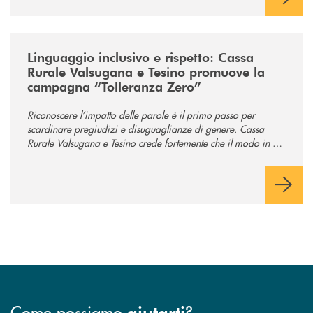
/news/tolleranza-zero/
Linguaggio inclusivo e rispetto: Cassa
Rurale Valsugana e Tesino promuove la
campagna “Tolleranza Zero”
Riconoscere l’impatto delle parole è il primo passo per
scardinare pregiudizi e disuguaglianze di genere. Cassa
Rurale Valsugana e Tesino crede fortemente che il modo in cui
comunichiamo rifletta i nostri valori e influenzi direttamente la
comunità in cui viviamo.
Come possiamo
?
aiutarti