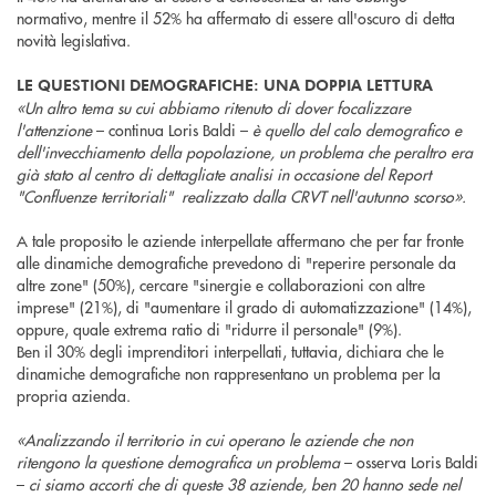
normativo, mentre il 52% ha affermato di essere all'oscuro di detta
novità legislativa.
LE QUESTIONI DEMOGRAFICHE: UNA DOPPIA LETTURA
«Un altro tema su cui abbiamo ritenuto di dover focalizzare
l'attenzione
– continua Loris Baldi –
è quello del calo demografico e
dell'invecchiamento della popolazione, un problema che peraltro era
già stato al centro di dettagliate analisi in occasione del Report
"Confluenze territoriali" realizzato dalla CRVT nell'autunno scorso».
A tale proposito le aziende interpellate affermano che per far fronte
alle dinamiche demografiche prevedono di "reperire personale da
altre zone" (50%), cercare "sinergie e collaborazioni con altre
imprese" (21%), di "aumentare il grado di automatizzazione" (14%),
oppure, quale extrema ratio di "ridurre il personale" (9%).
Ben il 30% degli imprenditori interpellati, tuttavia, dichiara che le
dinamiche demografiche non rappresentano un problema per la
propria azienda.
«Analizzando il territorio in cui operano le aziende che non
ritengono la questione demografica un problema
– osserva Loris Baldi
–
ci siamo accorti che di queste 38 aziende, ben 20 hanno sede nel