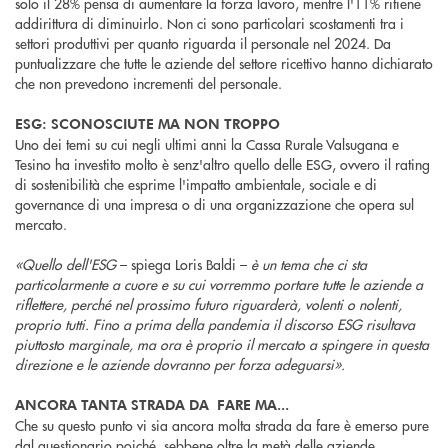
solo il 28% pensa di aumentare la forza lavoro, mentre l'11% ritiene
addirittura di diminuirlo. Non ci sono particolari scostamenti tra i
settori produttivi per quanto riguarda il personale nel 2024. Da
puntualizzare che tutte le aziende del settore ricettivo hanno dichiarato
che non prevedono incrementi del personale.
ESG: SCONOSCIUTE MA NON TROPPO
Uno dei temi su cui negli ultimi anni la Cassa Rurale Valsugana e
Tesino ha investito molto è senz'altro quello delle ESG, ovvero il rating
di sostenibilità che esprime l'impatto ambientale, sociale e di
governance di una impresa o di una organizzazione che opera sul
mercato.
«Quello dell'ESG
– spiega Loris Baldi –
è un tema che ci sta
particolarmente a cuore e su cui vorremmo portare tutte le aziende a
riflettere, perché nel prossimo futuro riguarderà, volenti o nolenti,
proprio tutti. Fino a prima della pandemia il discorso ESG risultava
piuttosto marginale, ma ora è proprio il mercato a spingere in questa
direzione e le aziende dovranno per forza adeguarsi».
ANCORA TANTA STRADA DA FARE MA...
Che su questo punto vi sia ancora molta strada da fare è emerso pure
dal questionario poiché, sebbene oltre la metà delle aziende