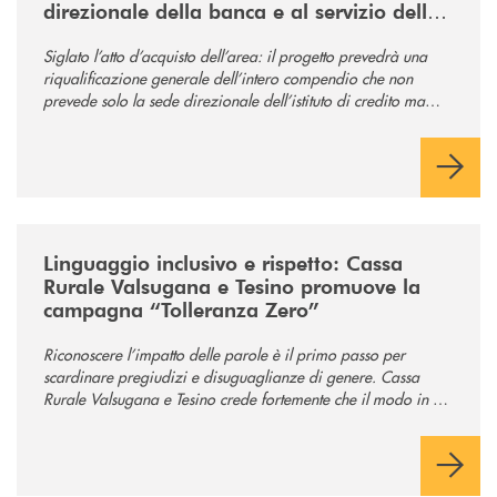
direzionale della banca e al servizio della
comunità
Siglato l’atto d’acquisto dell’area: il progetto prevedrà una
riqualificazione generale dell’intero compendio che non
prevede solo la sede direzionale dell’istituto di credito ma
anche ampi spazi per la comunità.
/news/tolleranza-zero/
Linguaggio inclusivo e rispetto: Cassa
Rurale Valsugana e Tesino promuove la
campagna “Tolleranza Zero”
Riconoscere l’impatto delle parole è il primo passo per
scardinare pregiudizi e disuguaglianze di genere. Cassa
Rurale Valsugana e Tesino crede fortemente che il modo in cui
comunichiamo rifletta i nostri valori e influenzi direttamente la
comunità in cui viviamo.