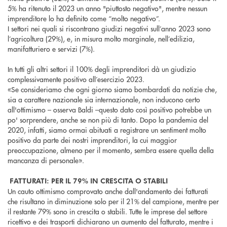
5% ha ritenuto il 2023 un anno "piuttosto negativo", mentre nessun
imprenditore lo ha definito come “molto negativo”.
I settori nei quali si riscontrano giudizi negativi sull’anno 2023 sono
l’agricoltura (29%), e, in misura molto marginale, nell’edilizia,
manifatturiero e servizi (7%).
In tutti gli altri settori il 100% degli imprenditori dà un giudizio
complessivamente positivo all’esercizio 2023.
«Se consideriamo che ogni giorno siamo bombardati da notizie che,
sia a carattere nazionale sia internazionale, non inducono certo
all'ottimismo – osserva Baldi –questo dato così positivo potrebbe un
po' sorprendere, anche se non più di tanto. Dopo la pandemia del
2020, infatti, siamo ormai abituati a registrare un sentiment molto
positivo da parte dei nostri imprenditori, la cui maggior
preoccupazione, almeno per il momento, sembra essere quella della
mancanza di personale».
FATTURATI: PER IL 79% IN CRESCITA O STABILI
Un cauto ottimismo comprovato anche dall'andamento dei fatturati
che risultano in diminuzione solo per il 21% del campione, mentre per
il restante 79% sono in crescita o stabili. Tutte le imprese del settore
ricettivo e dei trasporti dichiarano un aumento del fatturato, mentre i