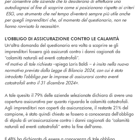
per consentire alle aziende che lo desiderano di effettuare una
autodiagnosi al fine di scoprire come si posizionano rispetto ai criteri
ESG, uno strumento che nel tempo diventerà sempre più utile anche
per quegli imprenditori che, al momento del questionario, non ne
hanno ravvisato la necessità».
L'OBBLIGO DI ASSICURAZIONE CONTRO LE CALAMITÀ
Un'altra domanda del questionario era volta a scoprire se gli
imprenditori fossero già assicurati contro i danni cagionati da
“calamità naturali ed eventi catastrofali”.
«Il motivo di tale richiesta
–spiega Loris Baldi –
è insito nella nuova
normativa prevista dalla Legge di Bilancio 2024, con cui è stato
introdotto l’obbligo per le imprese di assicurarsi contro eventi
catastrofali entro il 31 dicembre 2024».
A tale quesito il 79% delle aziende selezionate dichiara di avere una
copertura assicurativa per quanto riguarda le calamità catastrofali.
Agli imprenditori non coperti da assicurazione, il restante 21% del
campione, è stato quindi chiesto se fossero a conoscenza dell’obbligo
di stipula di un’assicurazione contro i danni cagionati da “calamità
naturali ed eventi catastrofali” entro la fine dell'anno.
Il 48% ha dichiarato di essere a conoscenza di tale obbligo