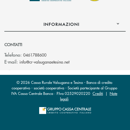
INFORMAZIONI
CONTATTI
Telefono:
0461788600
(si apre l’app di posta elettron
E-mail:
info@cr-valsuganaetesino.net
© 2026 Cassa Rurale Valsugana e Tesino - Banca di credito
cooperativo - società cooperativa - Società partecipante al Gruppo
IVA Cassa Centrale Banca · P.Iva 02529020220
Crediti
|
Note
legali