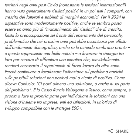
territori negli anni post-Covid (nonostante le tensioni internazionali)
hanno visto generalmente risultati positivi in un po’ tutti i comparti, con
crescita dei fatturati e stabilità di margini economici. Per il 2024 le
aspettative sono moderatamente positive, anche se sembra possa
essere un anno più di “mantenimento dei risultati” che di crescita.
Resta la preoccupazione sul fronte del reperimento del personale,
problematica che nei prossimi anni potrebbe accentuarsi per effetto
dell’andamento demografico, anche se le aziende sembrano pronte –
e questa rappresenta una bella notizia – a lavorare in sinergia tra
loro per cercare di affrontare una tematica che, inevitabilmente,
renderà necessario il reperimento di forza lavoro da altre zone.
Perché continuare a focalizzare l'attenzione sul problema anziché
sulle possibili soluzioni non porterà mai a niente di positivo. Come
diceva Confucio: "O porti almeno una soluzione, o anche tu sei parte
del problema"
.
E la Cassa Rurale Valsugana e Tesino, come sempre, è
pronta a fare la propria parte per individuare le soluzioni con una
visione d’insieme tra imprese, enti ed istituzioni, in un’ottica di
sviluppo compatibile con le strategie ESG».
SHARE