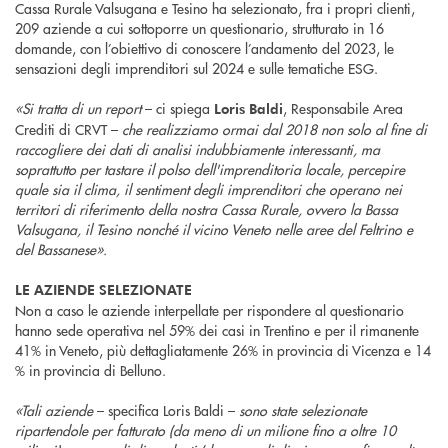
Cassa Rurale Valsugana e Tesino ha selezionato, fra i propri clienti,
209 aziende a cui sottoporre un questionario, strutturato in 16
domande, con l’obiettivo di conoscere l’andamento del 2023, le
sensazioni degli imprenditori sul 2024 e sulle tematiche ESG.
«Si tratta di un report
– ci spiega
, Responsabile Area
Loris Baldi
Crediti di CRVT –
che realizziamo ormai dal 2018 non solo al fine di
raccogliere dei dati di analisi indubbiamente interessanti, ma
soprattutto per tastare il polso dell'imprenditoria locale, percepire
quale sia il clima, il sentiment degli imprenditori che operano nei
territori di riferimento della nostra Cassa Rurale, ovvero la Bassa
Valsugana, il Tesino nonché il vicino Veneto nelle aree del Feltrino e
del Bassanese».
LE AZIENDE SELEZIONATE
Non a caso le aziende interpellate per rispondere al questionario
hanno sede operativa nel 59% dei casi in Trentino e per il rimanente
41% in Veneto, più dettagliatamente 26% in provincia di Vicenza e 14
% in provincia di Belluno.
«Tali aziende
– specifica Loris Baldi –
sono state selezionate
ripartendole per fatturato (da meno di un milione fino a oltre 10