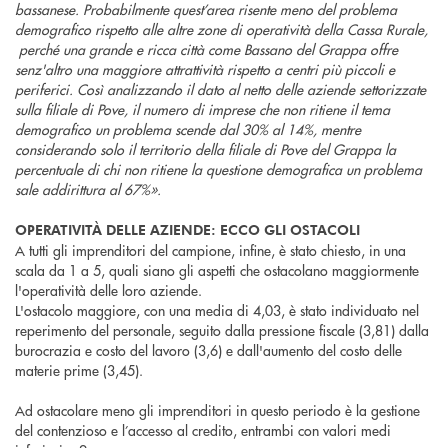
bassanese. Probabilmente quest’area risente meno del problema
demografico rispetto alle altre zone di operatività della Cassa Rurale,
perché una grande e ricca città come Bassano del Grappa offre
senz'altro una maggiore attrattività rispetto a centri più piccoli e
periferici. Così analizzando il dato al netto delle aziende settorizzate
sulla filiale di Pove, il numero di imprese che non ritiene il tema
demografico un problema scende dal 30% al 14%, mentre
considerando solo il territorio della filiale di Pove del Grappa la
percentuale di chi non ritiene la questione demografica un problema
sale addirittura al 67%».
OPERATIVITÀ DELLE AZIENDE: ECCO GLI OSTACOLI
A tutti gli imprenditori del campione, infine, è stato chiesto, in una
scala da 1 a 5, quali siano gli aspetti che ostacolano maggiormente
l'operatività delle loro aziende.
L'ostacolo maggiore, con una media di 4,03, è stato individuato nel
reperimento del personale, seguito dalla pressione fiscale (3,81) dalla
burocrazia e costo del lavoro (3,6) e dall'aumento del costo delle
materie prime (3,45).
Ad ostacolare meno gli imprenditori in questo periodo è la gestione
del contenzioso e l’accesso al credito, entrambi con valori medi