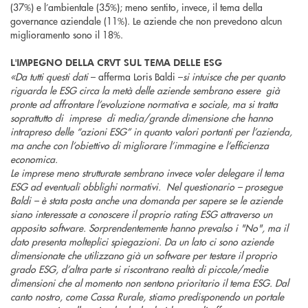
(37%) e l’ambientale (35%); meno sentito, invece, il tema della
governance aziendale (11%). Le aziende che non prevedono alcun
miglioramento sono il 18%.
L'IMPEGNO DELLA CRVT SUL TEMA DELLE ESG
«Da tutti questi dati
– afferma Loris Baldi –
si intuisce che per quanto
riguarda le ESG circa la metà delle aziende sembrano essere già
pronte ad affrontare l’evoluzione normativa e sociale, ma si tratta
soprattutto di imprese di media/grande dimensione che hanno
intrapreso delle “azioni ESG” in quanto valori portanti per l’azienda,
ma anche con l’obiettivo di migliorare l’immagine e l’efficienza
economica.
Le imprese meno strutturate sembrano invece voler delegare il tema
ESG ad eventuali obblighi normativi. Nel questionario – prosegue
Baldi – è stata posta anche una domanda per sapere se le aziende
siano interessate a conoscere il proprio rating ESG attraverso un
apposito software. Sorprendentemente hanno prevalso i "No", ma il
dato presenta molteplici spiegazioni. Da un lato ci sono aziende
dimensionate che utilizzano già un software per testare il proprio
grado ESG, d’altra parte si riscontrano realtà di piccole/medie
dimensioni che al momento non sentono prioritario il tema ESG. Dal
canto nostro, come Cassa Rurale, stiamo predisponendo un portale