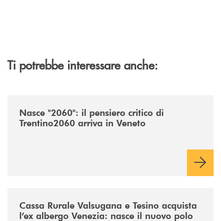
Ti potrebbe interessare anche:
/news/nasce-2060-il-pensiero-critico-di-trentino2060-arriva-in-veneto/
Nasce "2060": il pensiero critico di
Trentino2060 arriva in Veneto
/news/acquisto-ex-albergo-venezia/
Cassa Rurale Valsugana e Tesino acquista
l’ex albergo Venezia: nasce il nuovo polo