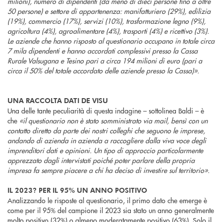
milioni), numero di dipendenti (da meno di dieci persone fino a oltre
50 persone) e settore di appartenenza: manifatturiero (29%), edilizia
(19%), commercio (17%), servizi (10%), trasformazione legno (9%),
agricoltura (4%), agroalimentare (4%), trasporti (4%) e ricettivo (3%).
Le aziende che hanno risposto al questionario occupano in totale circa
7 mila dipendenti e hanno accordati complessivi presso la Cassa
Rurale Valsugana e Tesino pari a circa 194 milioni di euro (pari a
circa il 50% del totale accordato delle aziende presso la Cassa)».
UNA RACCOLTA DATI DE VISU
Una delle tante peculiarità di questa indagine – sottolinea Baldi – è
che
«il questionario non è stato somministrato via mail, bensì con un
contatto diretto da parte dei nostri colleghi che seguono le imprese,
andando di azienda in azienda a raccogliere dalla viva voce degli
imprenditori dati e opinioni. Un tipo di approccio particolarmente
apprezzato dagli intervistati poiché poter parlare della propria
impresa fa sempre piacere a chi ha deciso di investire sul territorio».
IL 2023? PER IL 95% UN ANNO POSITIVO
Analizzando le risposte al questionario, il primo dato che emerge è
come per il 95% del campione il 2023 sia stato un anno generalmente
molto positivo (32%) o almeno moderatamente positivo (63%). Solo il