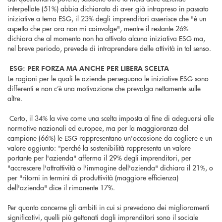
interpellate (51%) abbia dichiarato di aver già intrapreso in passato
iniziative a tema ESG, il 23% degli imprenditori asserisce che "è un
aspetto che per ora non mi coinvolge", mentre il restante 26%
dichiara che al momento non ha attivato alcuna iniziativa ESG ma,
nel breve periodo, prevede di intraprendere delle attività in tal senso.
ESG: PER FORZA MA ANCHE PER LIBERA SCELTA
Le ragioni per le quali le aziende perseguono le iniziative ESG sono
differenti e non c’è una motivazione che prevalga nettamente sulle
altre.
Certo, il 34% la vive come una scelta imposta al fine di adeguarsi alle
normative nazionali ed europee, ma per la maggioranza del
campione (66%) le ESG rappresentano un'occasione da cogliere e un
valore aggiunto: "perché la sostenibilità rappresenta un valore
portante per l'azienda" afferma il 29% degli imprenditori, per
"accrescere l'attrattività o l'immagine dell'azienda" dichiara il 21%, o
per "ritorni in termini di produttività (maggiore efficienza)
dell'azienda" dice il rimanente 17%.
Per quanto concerne gli ambiti in cui si prevedono dei miglioramenti
significativi, quelli più gettonati dagli imprenditori sono il sociale