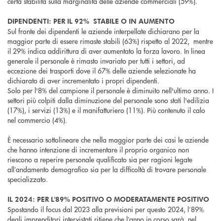
certa stabilità sulla marginalità delle aziende commerciali (59%).
DIPENDENTI: PER IL 92% STABILE O IN AUMENTO
Sul fronte dei dipendenti le aziende interpellate dichiarano per la
maggior parte di essere rimaste stabili (63%) rispetto al 2022, mentre
il 29% indica addirittura di aver aumentato la forza lavoro. In linea
generale il personale è rimasto invariato per tutti i settori, ad
eccezione dei trasporti dove il 67% delle aziende selezionate ha
dichiarato di aver incrementato i propri dipendenti.
Solo per l'8% del campione il personale è diminuito nell'ultimo anno. I
settori più colpiti dalla diminuzione del personale sono stati l'edilizia
(17%), i servizi (13%) e il manifatturiero (11%). Più contenuto il calo
nel commercio (4%).
È necessario sottolineare che nella maggior parte dei casi le aziende
che hanno intenzione di incrementare il proprio organico non
riescono a reperire personale qualificato sia per ragioni legate
all’andamento demografico sia per la difficoltà di trovare personale
specializzato.
IL 2024: PER L'89% POSITIVO O MODERATAMENTE POSITIVO
Spostando il focus dal 2023 alla previsioni per questo 2024, l’89%
degli imprenditori intervistati ritiene che l’anno in corso sarà, nel