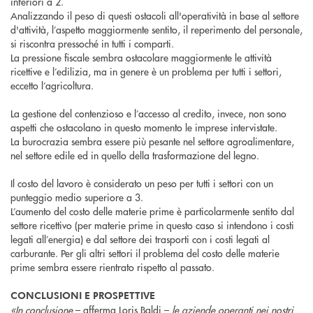
inferiori a 2.
Analizzando il peso di questi ostacoli all'operatività in base al settore
d'attività, l’aspetto maggiormente sentito, il reperimento del personale,
si riscontra pressoché in tutti i comparti.
La pressione fiscale sembra ostacolare maggiormente le attività
ricettive e l’edilizia, ma in genere è un problema per tutti i settori,
eccetto l’agricoltura.
La gestione del contenzioso e l’accesso al credito, invece, non sono
aspetti che ostacolano in questo momento le imprese intervistate.
La burocrazia sembra essere più pesante nel settore agroalimentare,
nel settore edile ed in quello della trasformazione del legno.
Il costo del lavoro è considerato un peso per tutti i settori con un
punteggio medio superiore a 3.
L’aumento del costo delle materie prime è particolarmente sentito dal
settore ricettivo (per materie prime in questo caso si intendono i costi
legati all’energia) e dal settore dei trasporti con i costi legati al
carburante. Per gli altri settori il problema del costo delle materie
prime sembra essere rientrato rispetto al passato.
CONCLUSIONI E PROSPETTIVE
«In conclusione
– afferma Loris Baldi –
le aziende operanti nei nostri