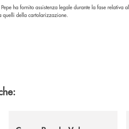
Pepe ha fornito assistenza legale durante la fase relativa al
a quelli della cartolarizzazione.
che:
2060-arriva-in-veneto/
/news/acquisto-ex-albergo-venezia/
/