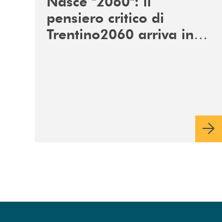
Nasce "2060": il
pensiero critico di
Trentino2060 arriva in
Veneto