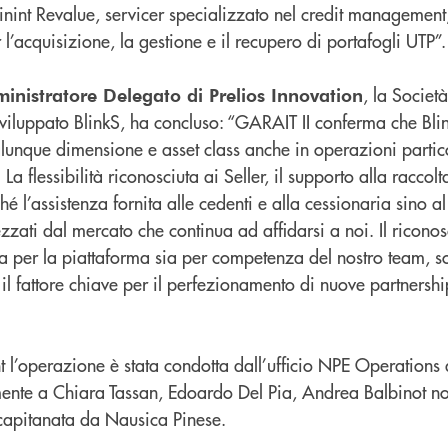
inint Revalue, servicer specializzato nel credit management
er l’acquisizione, la gestione e il recupero di portafogli UTP”.
, la Società
inistratore Delegato di Prelios Innovation
viluppato BlinkS, ha concluso: “GARAIT II conferma che Bli
ualunque dimensione e asset class anche in operazioni parti
 flessibilità riconosciuta ai Seller, il supporto alla raccolt
ché l’assistenza fornita alle cedenti e alla cessionaria sino a
zzati dal mercato che continua ad affidarsi a noi. Il ricon
 sia per la piattaforma sia per competenza del nostro team, 
il fattore chiave per il perfezionamento di nuove partnersh
t l’operazione è stata condotta dall’ufficio NPE Operations 
mente a Chiara Tassan, Edoardo Del Pia, Andrea Balbinot n
 capitanata da Nausica Pinese.