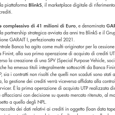
lla piattaforma
, il marketplace digitale di riferimento 
BlinkS
rediti.
, e denominata
e complessivo di 41 milioni di Euro
GAR
lla partnership strategica avviata da anni tra BlinkS e il G
sione GARAIT I, perfezionata nel 2021.
trale Banca ha agito come multi-originator per la cessione 
a Finint, alla sua prima operazione di acquisto di crediti U
verso la creazione di una SPV (Special Purpose Vehicle, soci
he ha emesso titoli integralmente sottoscritti da Banca Finin
, sia i contratti non risolti che quelli non scaduti sono stati 
 la gestione dei crediti verrà viceversa affidata alla control
rvicer. È la prima operazione di acquisto UTP realizzata di
 affacciarsi con decisione su questo mercato ritenuto, al m
petto a quello degli NPL.
accolta dei dati relativi ai crediti in oggetto (loan data tape