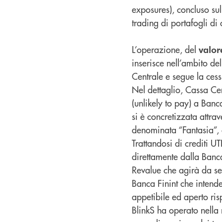
exposures), concluso su
trading di portafogli di c
L’operazione, del
valor
inserisce nell’ambito de
Centrale e segue la ces
Nel dettaglio, Cassa Cen
(unlikely to pay) a Banc
si è concretizzata attra
denominata “Fantasia”, c
Trattandosi di crediti UTP
direttamente dalla Banca,
Revalue che agirà da se
Banca Finint che intende
appetibile ed aperto ris
BlinkS ha operato nella r