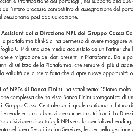
ciati e stratificazione dei portafogli, nel supporto alla due
one dell’intero processo competitivo di assegnazione del porta
al cessionario post aggiudicazione.
r Assistant della Direzione NPL del Gruppo Cassa Ce
della piattaforma BlinkS ci ha permesso di avere maggiore vis
afoglio UTP di una size media acquistato da un Partner che h
one e migrazione dei dati presenti in Piattaforma. Dalle po
anni di utilizzo della Piattaforma, che sempre di più si adatt
 validità della scelta fatta che ci apre nuove opportunità o
, ha sottolineato: “Siamo molto s
 of NPEs di Banca Finint
ione complessa che ha visto Banca Finint protagonista di u
 il Gruppo Cassa Centrale con il quale contiamo in futuro d
 di estendere la collaborazione anche su altri fronti. La Dir
’acquisizione di portafogli NPLs e allo specialized lending,
ento dell’area Securitisation Services, leader nella gestione