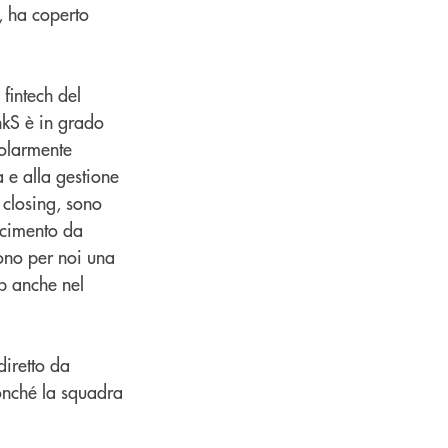
, ha coperto
 fintech del
nkS è in grado
colarmente
a e alla gestione
l closing, sono
oscimento da
sono per noi una
ip anche nel
diretto da
onché la squadra