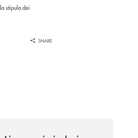
la stipula dei
SHARE
news/tolleranza-zero/