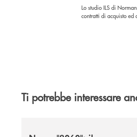
Lo studio ILS di Norman 
contratti di acquisto ed 
Ti potrebbe interessare an
/news/nasce-2060-il-pensiero-critico-di-trentino