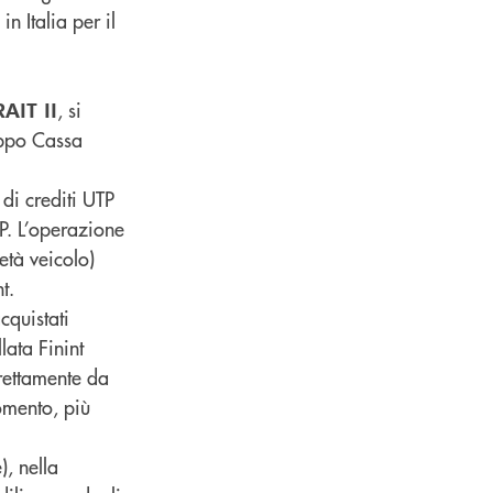
in Italia per il
, si
AIT II
ruppo Cassa
di crediti UTP
TP. L’operazione
età veicolo)
t.
acquistati
lata Finint
rettamente da
omento, più
), nella