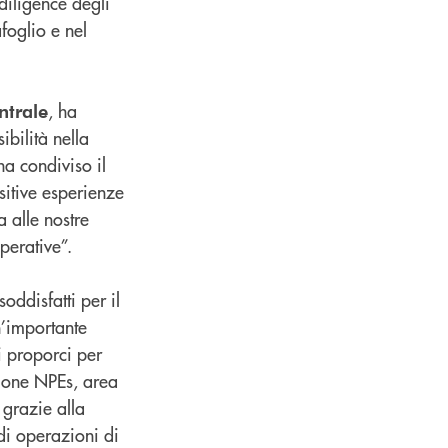
 diligence degli
foglio e nel
, ha
ntrale
ibilità nella
a condiviso il
sitive esperienze
a alle nostre
perative”.
oddisfatti per il
n’importante
i proporci per
ezione NPEs, area
 grazie alla
 di operazioni di