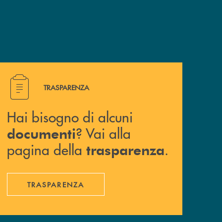
Hai bisogno di alcuni documenti ? Vai alla pagina della 
TRASPARENZA
Hai bisogno di alcuni
? Vai alla
documenti
pagina della
.
trasparenza
TRASPARENZA