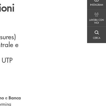
INSTAGRAM
ioni
INSTAGRAM
LAVORA CON NOI
LAVORA CON
NOI
sures)
CERCA
CERCA
trale e
i UTP
e
no
Banca
forming