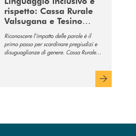
Linguaggio inclusivo e
rispetto: Cassa Rurale
Valsugana e Tesino
promuove la campagna
Riconoscere l’impatto delle parole è il
“Tolleranza Zero”
primo passo per scardinare pregiudizi e
disuguaglianze di genere. Cassa Rurale
Valsugana e Tesino crede fortemente che il
modo in cui comunichiamo rifletta i nostri
valori e influenzi direttamente la comunità
in cui viviamo.