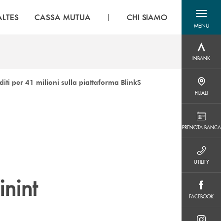
|
LTES
CASSA MUTUA
CHI SIAMO
MENU
menu destra
INBANK
INBANK
ti per 41 milioni sulla piattaforma BlinkS
FILIALI
FILIALI
PRENOTA BANCA
PRENOTA BANCA
UTILITY
UTILITY
inint
FACEBOOK
FACEBOOK