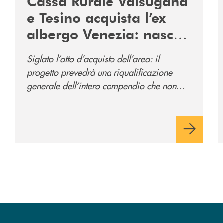
Cassa Rurale Valsugana
e Tesino acquista l’ex
albergo Venezia: nasce
il nuovo polo
Siglato l’atto d’acquisto dell’area: il
direzionale della banca
progetto prevedrà una riqualificazione
e al servizio della
generale dell’intero compendio che non
comunità
prevede solo la sede direzionale
dell’istituto di credito ma anche ampi spazi
per la comunità.