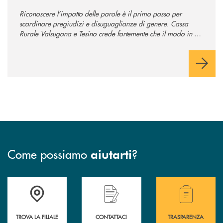
Riconoscere l’impatto delle parole è il primo passo per
scardinare pregiudizi e disuguaglianze di genere. Cassa
Rurale Valsugana e Tesino crede fortemente che il modo in cui
comunichiamo rifletta i nostri valori e influenzi direttamente la
comunità in cui viviamo.
Come possiamo
?
aiutarti
Accedi all' elenco completo delle filiali .
Hai bisogno di assistenza immediata? Contatta
Hai bisogno di alcuni
TROVA LA FILIALE
CONTATTACI
TRASPARENZA