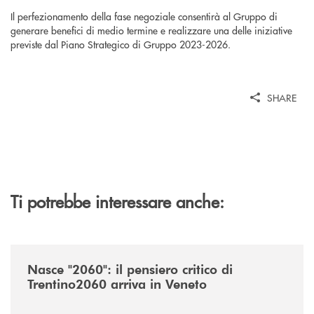
Il perfezionamento della fase negoziale consentirà al Gruppo di
generare benefici di medio termine e realizzare una delle iniziative
previste dal Piano Strategico di Gruppo 2023-2026.
SHARE
Ti potrebbe interessare anche:
/news/nasce-2060-il-pensiero-critico-di-trentino2060-arriva-in-veneto/
Nasce "2060": il pensiero critico di
Trentino2060 arriva in Veneto