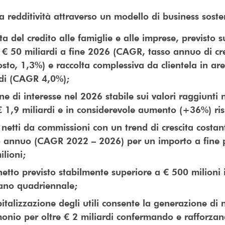
 redditività attraverso un modello di business soste
ta del credito alle famiglie e alle imprese, previsto
 € 50 miliardi a fine 2026 (CAGR, tasso annuo di cre
sto, 1,3%) e raccolta complessiva da clientela in ar
rdi (CAGR 4,0%);
e di interesse nel 2026 stabile sui valori raggiunti 
€ 1,9 miliardi e in considerevole aumento (+36%) ri
 netti da commissioni con un trend di crescita costa
 annuo (CAGR 2022 – 2026) per un importo a fine p
lioni;
netto previsto stabilmente superiore a € 500 milioni i
iano quadriennale;
italizzazione degli utili consente la generazione di
monio per oltre € 2 miliardi confermando e rafforza