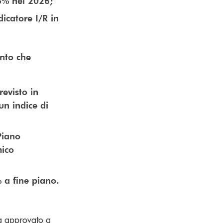
,6% nel 2026;
dicatore I/R in
ento che
:
revisto in
un indice di
Piano
mico
% a fine piano.
a approvato a