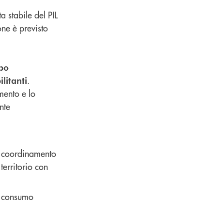
a stabile del PIL
one è previsto
ppo
.
litanti
mento e lo
nte
l coordinamento
territorio con
al consumo