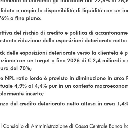
oramento di entrambi gli indicatori dal 22,8% al 26
idata e ampia la disponibilità di liquidità con un in
76% a fine piano.
ttiva del rischio di credito e politica di accantonam
ostante riduzione delle esposizioni deteriorate nette
ck delle esposizioni deteriorate verso la clientela è p
zione con un target a fine 2026 di € 2,4 miliardi e 
tura del 70%;
ce NPL ratio lordo è previsto in diminuzione in arco 
attuale 4,9% al 4,4% pur in un contesto macroecono
olarmente incerto;
nza del credito deteriorato netto attesa in area 1,4
Il Consiglio di Amministrazione di Cassa Centrale Banca h