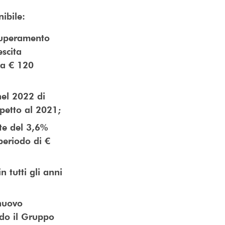
nibile:
 superamento
scita
ea € 120
nel 2022 di
spetto al 2021;
nte del 3,6%
eriodo di €
n tutti gli anni
 nuovo
ndo il Gruppo