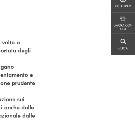
INSTAGRAM
INSTAGRAM
LAVORA CON NOI
LAVORA CON
NOI
 volto a
CERCA
CERCA
ortata degli
iugano
cientamento e
tione prudente
azione sui
ti anche dalle
nazionale dalle