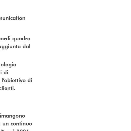
munication
ccordi quadro
raggiunta dal
nologia
i di
l’obiettivo di
lienti.
 rimangono
n un continuo