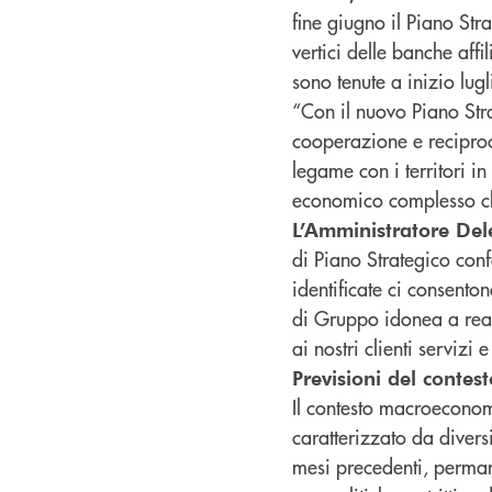
fine giugno il Piano St
vertici delle banche affi
sono tenute a inizio lugl
“Con il nuovo Piano Stra
cooperazione e recipro
legame con i territori i
economico complesso che
L’Amministratore De
di Piano Strategico conf
identificate ci consento
di Gruppo idonea a reali
ai nostri clienti servizi
Previsioni del conte
Il contesto macroeconomi
caratterizzato da divers
mesi precedenti, permane