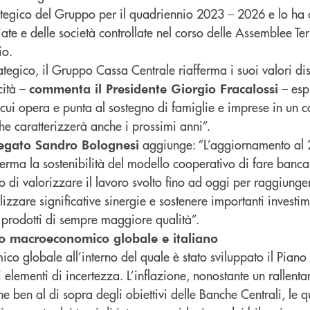
rategico del Gruppo per il quadriennio 2023 – 2026 e lo ha 
liate e delle società controllate nel corso delle Assemblee Terr
io.
tegico, il Gruppo Cassa Centrale riafferma i suoi valori dist
cità –
– espr
commenta il Presidente Giorgio Fracalossi
n cui opera e punta al sostegno di famiglie e imprese in un c
 caratterizzerà anche i prossimi anni”.
aggiunge: “L’aggiornamento al 
legato Sandro Bolognesi
erma la sostenibilità del modello cooperativo di fare banca.
no di valorizzare il lavoro svolto fino ad oggi per raggiung
zzare significative sinergie e sostenere importanti investim
 e prodotti di sempre maggiore qualità”.
sto macroeconomico globale e italiano
co globale all’interno del quale è stato sviluppato il Pian
i elementi di incertezza. L’inflazione, nonostante un rallenta
 ben al di sopra degli obiettivi delle Banche Centrali, le 