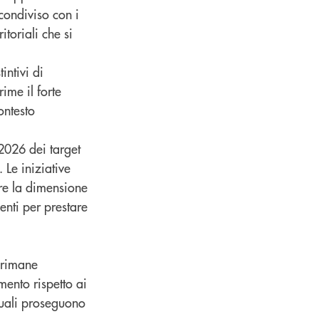
condiviso con i
itoriali che si
intivi di
ime il forte
ontesto
2026 dei target
 Le iniziative
ere la dimensione
enti per prestare
o rimane
mento rispetto ai
quali proseguono