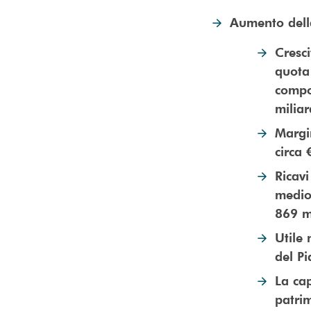
Aumento della
Cresci
quota
compo
milia
Margin
circa 
Ricavi
medio
869 mi
Utile 
del P
La cap
patri