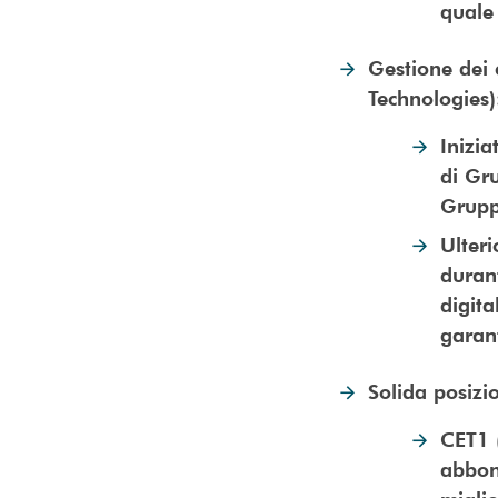
quale 
Gestione dei 
Technologies
Inizia
di Gru
Grup
Ulteri
durant
digita
garant
Solida posizi
CET1 
abbon