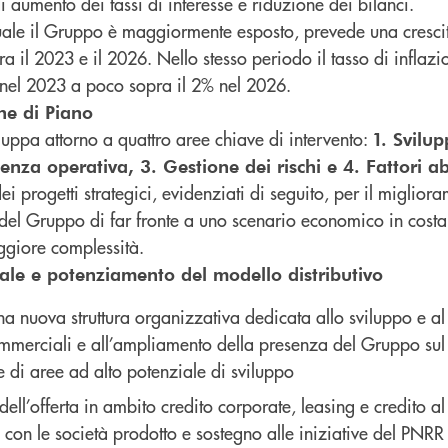
 di aumento dei tassi di interesse e riduzione dei bilanci.
 quale il Gruppo è maggiormente esposto, prevede una crescit
a il 2023 e il 2026. Nello stesso periodo il tasso di inflazi
nel 2023 a poco sopra il 2% nel 2026.
he di Piano
viluppa attorno a quattro aree chiave di intervento:
1. Svilu
enza operativa, 3. Gestione dei rischi e 4. Fattori abi
i progetti strategici, evidenziati di seguito, per il migliora
 del Gruppo di far fronte a uno scenario economico in costa
giore complessità.
ale e potenziamento del modello distributivo
a nuova struttura organizzativa dedicata allo sviluppo e a
commerciali e all’ampliamento della presenza del Gruppo sul 
e di aree ad alto potenziale di sviluppo
ell’offerta in ambito credito corporate, leasing e credito 
e con le società prodotto e sostegno alle iniziative del PNRR