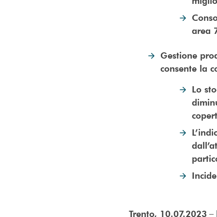
migli
Consol
area 
Gestione proa
consente la c
Lo sto
diminu
coper
L’indi
dall’
partic
Incide
– 
Trento, 10.07.2023