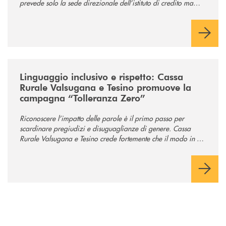
prevede solo la sede direzionale dell’istituto di credito ma
anche ampi spazi per la comunità.
/news/tolleranza-zero/
Linguaggio inclusivo e rispetto: Cassa
Rurale Valsugana e Tesino promuove la
campagna “Tolleranza Zero”
Riconoscere l’impatto delle parole è il primo passo per
scardinare pregiudizi e disuguaglianze di genere. Cassa
Rurale Valsugana e Tesino crede fortemente che il modo in cui
comunichiamo rifletta i nostri valori e influenzi direttamente la
comunità in cui viviamo.