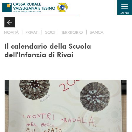
Salta al contenuto principale
MENU
NOVITÀ
PRIVATI
SOCI
TERRITORIO
BANCA
Il calendario della Scuola
dell'Infanzia di Rivai