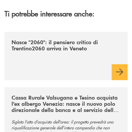
Ti potrebbe interessare anche:
/news/nasce-2060-il-pensiero-critico-di-trentino2060-arriva-in-veneto/
Nasce "2060": il pensiero critico di
Trentino2060 arriva in Veneto
/news/acquisto-ex-albergo-venezia/
Cassa Rurale Valsugana e Tesino acquista
l’ex albergo Venezia: nasce il nuovo polo
direzionale della banca e al servizio della
comunità
Siglato l’atto d’acquisto dell’area: il progetto prevedrà una
riqualificazione generale dell’intero compendio che non