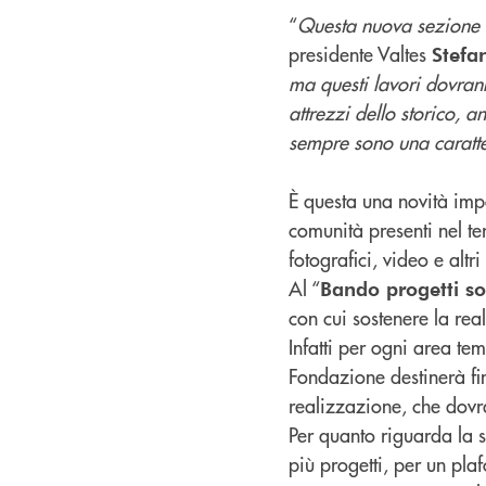
“
Questa nuova sezione d
presidente Valtes
Stef
ma questi lavori dovrann
attrezzi dello storico, 
sempre sono una caratte
È questa una novità impo
comunità presenti nel te
fotografici, video e altr
Al “
Bando progetti so
con cui sostenere la rea
Infatti per ogni area tem
Fondazione destinerà fin
realizzazione, che dov
Per quanto riguarda la s
più progetti, per un pl