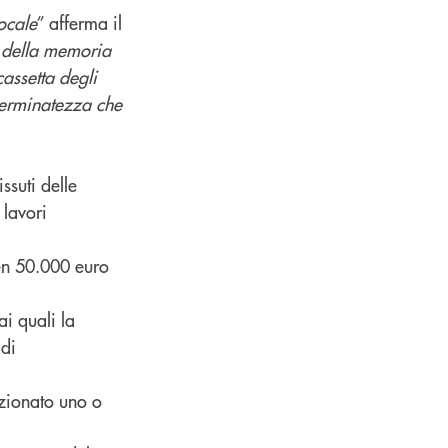
ocale
” afferma il
e della memoria
cassetta degli
eterminatezza che
ssuti delle
 lavori
ben 50.000 euro
ai quali la
 di
ezionato uno o