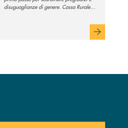
disuguaglianze di genere. Cassa Rurale
Valsugana e Tesino crede fortemente che il
modo in cui comunichiamo rifletta i nostri
valori e influenzi direttamente la comunità
in cui viviamo.