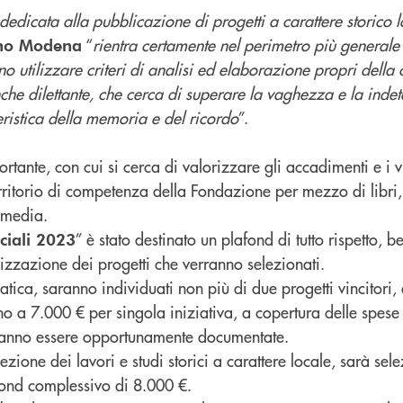
edicata alla pubblicazione di progetti a carattere storico l
“
rientra certamente nel perimetro più general
ano Modena
o utilizzare criteri di analisi ed elaborazione propri della 
anche dilettante, che cerca di superare la vaghezza e la ind
ristica della memoria e del ricordo
”.
rtante, con cui si cerca di valorizzare gli accadimenti e i vi
rritorio di competenza della Fondazione per mezzo di libri,
i media.
” è stato destinato un plafond di tutto rispetto, 
ciali 2023
lizzazione dei progetti che verranno selezionati.
atica, saranno individuati non più di due progetti vincitori, 
o a 7.000 € per singola iniziativa, a copertura delle spese
ranno essere opportunamente documentate.
ezione dei lavori e studi storici a carattere locale, sarà sel
afond complessivo di 8.000 €.