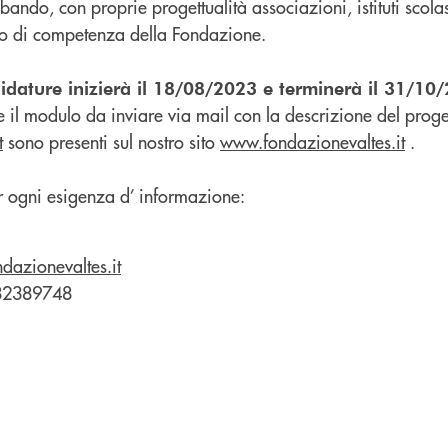
ando, con proprie progettualità associazioni, istituti scolast
orio di competenza della Fondazione.
didature inizierà il 18/08/2023 e terminerà il 31/10
a e il modulo da inviare via mail con la descrizione del proge
t
sono presenti sul nostro sito
www.fondazionevaltes.it
.
per ogni esigenza d’ informazione:
dazionevaltes.it
482389748