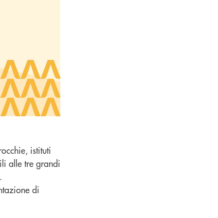
cchie, istituti
li alle tre grandi
.
ntazione di