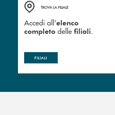
Accedi all' elenco completo delle filiali .
TROVA LA FILIALE
Accedi all'
elenco
delle
.
completo
filiali
FILIALI