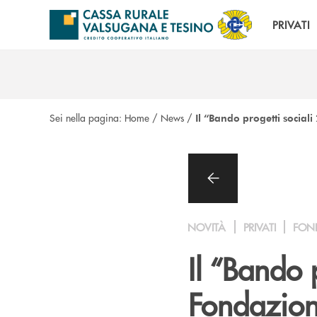
Salta al contenuto principale
PRIVATI
Sei nella pagina:
Home
/
News
/
Il “Bando progetti social
NOVITÀ
PRIVATI
FON
Il “Bando 
Fondazione