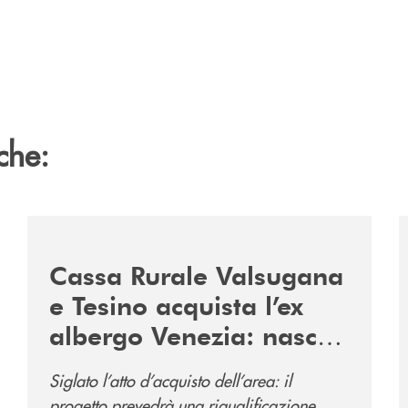
che:
2060-arriva-in-veneto/
/news/acquisto-ex-albergo-venezia/
/
Cassa Rurale Valsugana
e Tesino acquista l’ex
albergo Venezia: nasce
il nuovo polo
Siglato l’atto d’acquisto dell’area: il
direzionale della banca
progetto prevedrà una riqualificazione