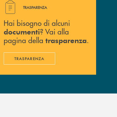
Hai bisogno di alcuni documenti ? Vai alla pagina della 
TRASPARENZA
Hai bisogno di alcuni
? Vai alla
documenti
pagina della
.
trasparenza
TRASPARENZA