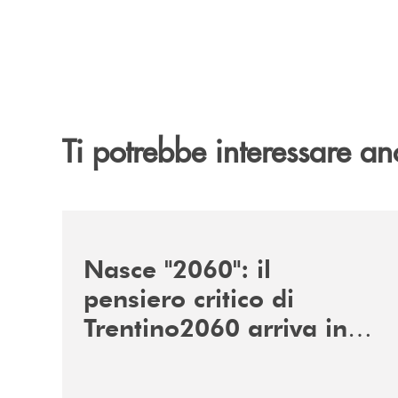
Ti potrebbe interessare an
/news/nasce-2060-il-pensiero-critico-di-trentino
Nasce "2060": il
pensiero critico di
Trentino2060 arriva in
Veneto