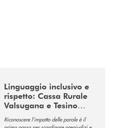
news/tolleranza-zero/
Linguaggio inclusivo e
rispetto: Cassa Rurale
Valsugana e Tesino
promuove la campagna
Riconoscere l’impatto delle parole è il
“Tolleranza Zero”
primo passo per scardinare pregiudizi e