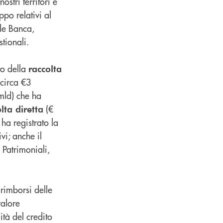
ostri territori e
ppo relativi al
le Banca,
tionali.
to della
raccolta
circa €3
mld) che ha
(€
lta diretta
ha registrato la
ivi; anche il
i Patrimoniali,
rimborsi delle
valore
ità del credito