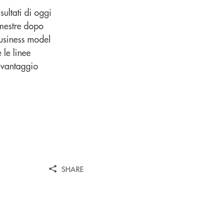
ultati di oggi
emestre dopo
business model
 le linee
a vantaggio
SHARE