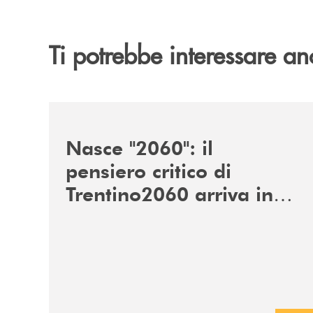
Ti potrebbe interessare an
/news/nasce-2060-il-pensiero-critico-di-trentino
Nasce "2060": il
pensiero critico di
Trentino2060 arriva in
Veneto