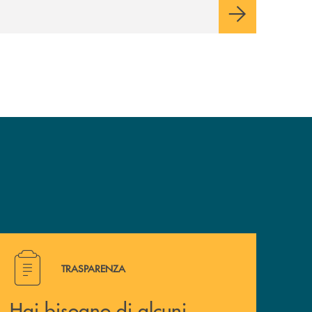
valori e influenzi direttamente la comunità
in cui viviamo.
Hai bisogno di alcuni documenti ? Vai alla pagina della 
TRASPARENZA
Hai bisogno di alcuni