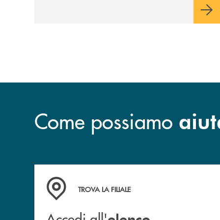
Come possiamo
aiut
Accedi all' elenco completo delle filiali .
TROVA LA FILIALE
Accedi all'
elenco