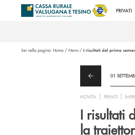
Salta al contenuto principale
PRIVATI
Sei nella pagina:
Home
/
News
/
I risultati del primo sem
01 SETTEMB
NOVITÀ
PRIVATI
IMPR
I risultat
la traiett