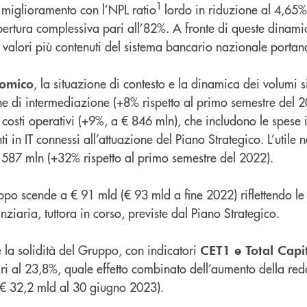
1
i miglioramento con l’NPL ratio
lordo in riduzione al 4,65%
rtura complessiva pari all’82%. A fronte di queste dinamic
 valori più contenuti del sistema bancario nazionale portan
, la situazione di contesto e la dinamica dei volumi s
nomico
ine di intermediazione (+8% rispetto al primo semestre del 
 costi operativi (+9%, a € 846 mln), che includono le spese i
ti in IT connessi all’attuazione del Piano Strategico. L’utile 
€ 587 mln (+32% rispetto al primo semestre del 2022).
po scende a € 91 mld (€ 93 mld a fine 2022) riflettendo le 
nziaria, tuttora in corso, previste dal Piano Strategico.
e la solidità del Gruppo, con indicatori
CET1 e Total Capit
i al 23,8%, quale effetto combinato dell’aumento della redd
(€ 32,2 mld al 30 giugno 2023).