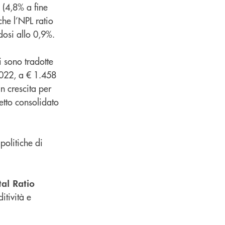
 (4,8% a fine
he l’NPL ratio
dosi allo 0,9%.
i sono tradotte
2022, a € 1.458
n crescita per
netto consolidato
politiche di
al Ratio
itività e