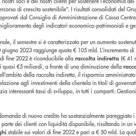
nostri soci e dei nostri clienti per sostenere l’economia dei n
corso di crescita sostenibile”. I risultati consolidati del Gru
pprovati dal Consiglio di Amministrazione di Cassa Centra
miglioramento degli indicatori economico-patrimoniali e ges
onale, il semestre si è caratterizzato per un aumento sostenu
0 giugno 2023 raggiunge quota € 105 mld. L’incremento di 
 di fine 2022 è riconducibile alla
(€ 41 
raccolta indiretta
di quasi €5 miliardi, a fronte di una diminuzione della
racco
ll’ambito della raccolta indiretta, il risparmio amministrato 
elazione agli investimenti della clientela in titoli di governat
ia interessanti tassi di sviluppo, in tutti i comparti: Gestion
a domanda di nuovo credito ha sostanzialmente pareggiato i 
parte dei clienti con liquidità disponibile, risultando in un 
stabile sui valori di fine 2022 e pari a € 50 mld. La qual
ghi