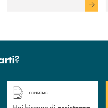
per la comunità.
?
arti
Hai bisogno di assistenza immediata? Contattaci !
CONTATTACI
Hai bisogno di
assistenza