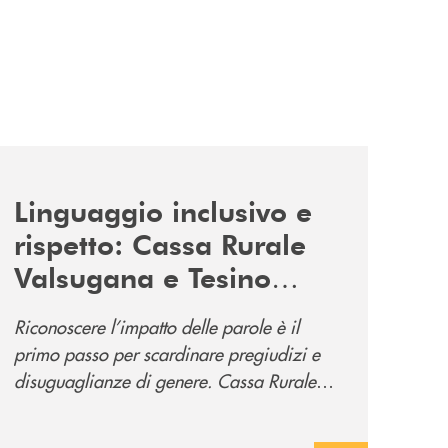
news/tolleranza-zero/
Linguaggio inclusivo e
rispetto: Cassa Rurale
Valsugana e Tesino
promuove la campagna
Riconoscere l’impatto delle parole è il
“Tolleranza Zero”
primo passo per scardinare pregiudizi e
disuguaglianze di genere. Cassa Rurale
Valsugana e Tesino crede fortemente che il
modo in cui comunichiamo rifletta i nostri