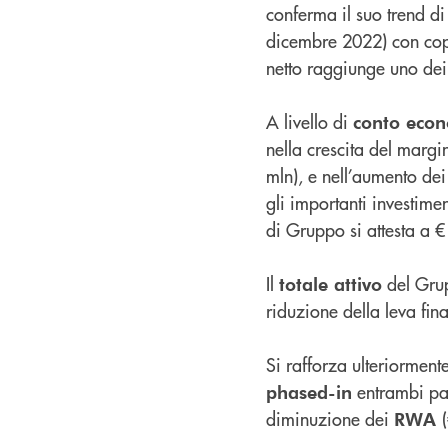
conferma il suo trend d
dicembre 2022) con cope
netto raggiunge uno dei
A livello di
conto eco
nella crescita del marg
mln), e nell’aumento dei
gli importanti investimen
di Gruppo si attesta a 
Il
del Grup
totale attivo
riduzione della leva fina
Si rafforza ulteriorment
entrambi par
phased-in
diminuzione dei
RWA