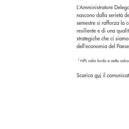
L’Amministratore Delegat
nascono dalla serietà d
semestre si rafforza la
resiliente e di una qualit
strategiche che ci siam
dell’economia del Paese
1
NPL ratio lordo e netto cal
Scarica
qui
il comunicat