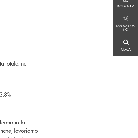
INSTAGRAM
INSTAGRAM
LAVORA CON NOI
LAVORA CON
NOI
CERCA
CERCA
ta totale: nel
23,8%
nfermano la
anche, lavoriamo