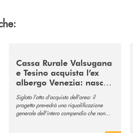
che:
2060-arriva-in-veneto/
/news/acquisto-ex-albergo-venezia/
/
Cassa Rurale Valsugana
e Tesino acquista l’ex
albergo Venezia: nasce
il nuovo polo
Siglato l’atto d’acquisto dell’area: il
direzionale della banca
progetto prevedrà una riqualificazione
e al servizio della
generale dell’intero compendio che non
comunità
prevede solo la sede direzionale
dell’istituto di credito ma anche ampi spazi