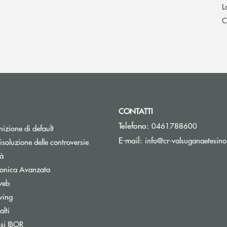
L
C
CONTATTI
Telefono:
0461788600
izione di default
E-mail:
info@cr-valsuganaetesino
isoluzione delle controversie
tà
tronica Avanzata
web
wing
lti
nestra
Apre una nuova finestra
ssi IBOR