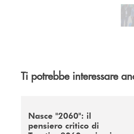
Pa
Ti potrebbe interessare an
/news/nasce-2060-il-pensiero-critico-di-trentino
Nasce "2060": il
pensiero critico di