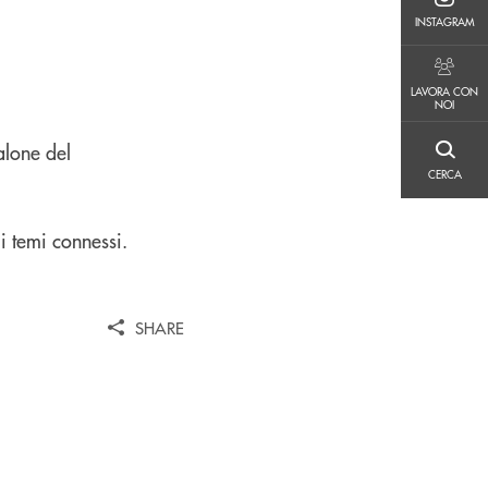
INSTAGRAM
INSTAGRAM
LAVORA CON NOI
LAVORA CON
NOI
alone del
CERCA
CERCA
i temi connessi.
SHARE