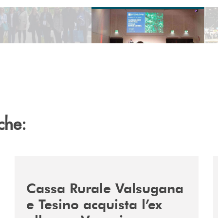
use
che:
2060-arriva-in-veneto/
/news/acquisto-ex-albergo-venezia/
/
Cassa Rurale Valsugana
e Tesino acquista l’ex