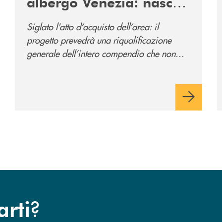
albergo Venezia: nasce
il nuovo polo
Siglato l’atto d’acquisto dell’area: il
direzionale della banca
progetto prevedrà una riqualificazione
e al servizio della
generale dell’intero compendio che non
comunità
prevede solo la sede direzionale
dell’istituto di credito ma anche ampi spazi
per la comunità.
?
arti