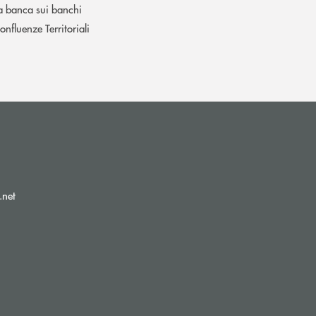
a banca sui banchi
onfluenze Territoriali
(si apre l’app di posta elettronica)
.net