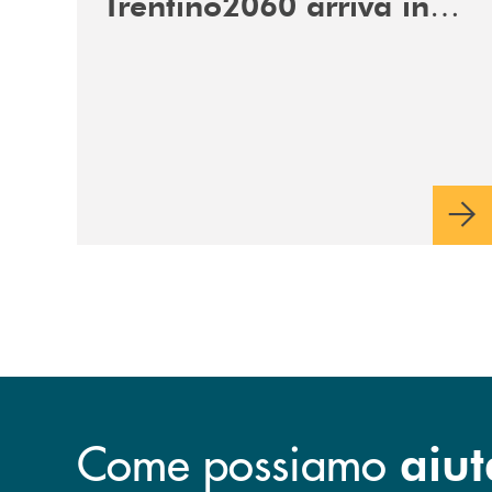
Trentino2060 arriva in
Veneto
Come possiamo
aiut