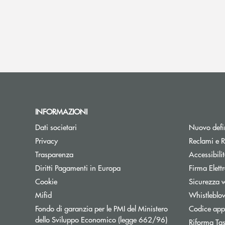
INFORMAZIONI
Dati societari
Nuovo defin
Privacy
Reclami e R
Trasparenza
Accessibili
Apre una nuova finestra
Diritti Pagamenti in Europa
Firma Elet
Cookie
Sicurezza 
Mifid
Whistleblo
Fondo di garanzia per le PMI del Ministero
Codice appa
Apre una nuova fi
dello Sviluppo Economico (legge 662/96)
Riforma Ta