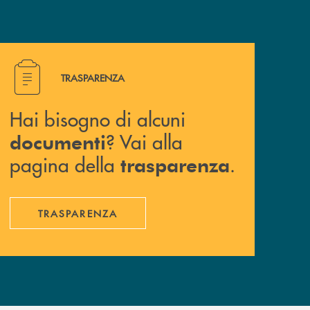
Hai bisogno di alcuni documenti ? Vai alla pagina della 
TRASPARENZA
Hai bisogno di alcuni
? Vai alla
documenti
pagina della
.
trasparenza
TRASPARENZA