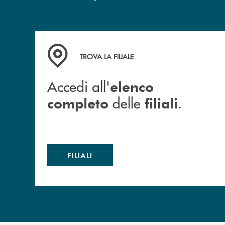
Accedi all' elenco completo delle filiali .
TROVA LA FILIALE
Accedi all'
elenco
delle
.
completo
filiali
FILIALI