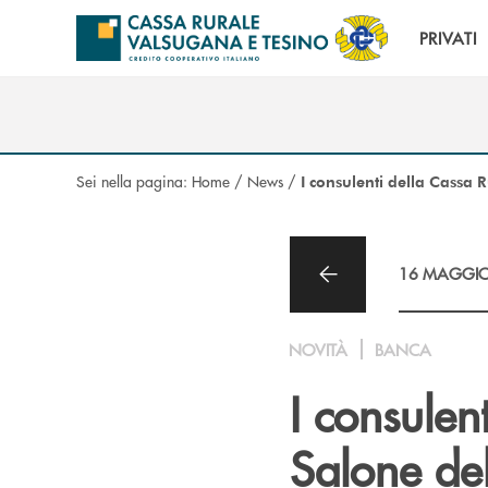
Salta al contenuto principale
PRIVATI
Sei nella pagina:
Home
/
News
/
I consulenti della Cassa 
16 MAGGIO
NOVITÀ
BANCA
I consulen
Salone de