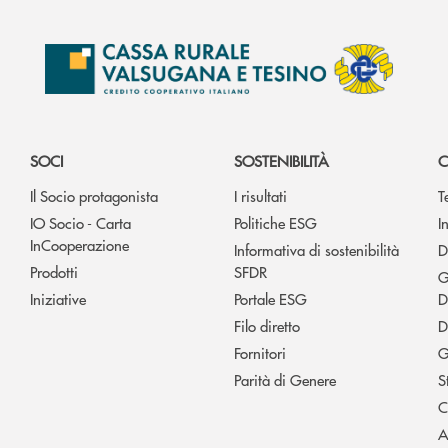
SOCI
SOSTENIBILITÀ
C
Il Socio protagonista
I risultati
T
IO Socio - Carta
Politiche ESG
I
InCooperazione
Informativa di sostenibilità
D
Prodotti
SFDR
G
Iniziative
Portale ESG
D
Filo diretto
D
Fornitori
G
Parità di Genere
S
C
A