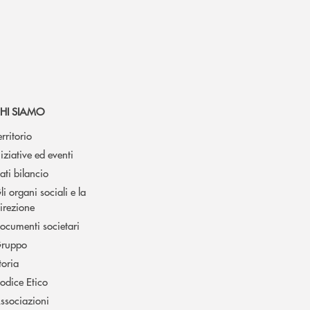
HI SIAMO
erritorio
niziative ed eventi
ati bilancio
li organi sociali e la
irezione
ocumenti societari
ruppo
toria
odice Etico
ssociazioni