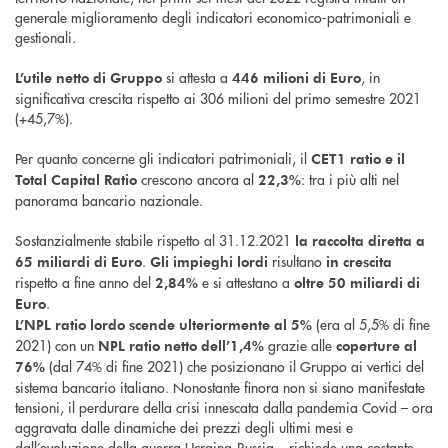
generale miglioramento degli indicatori economico-patrimoniali e
gestionali.
si attesta a
, in
L’utile netto di Gruppo
446 milioni di Euro
significativa crescita rispetto ai 306 milioni del primo semestre 2021
(+45,7%).
Per quanto concerne gli indicatori patrimoniali, il
CET1 ratio e il
crescono ancora al
: tra i più alti nel
Total Capital Ratio
22,3%
panorama bancario nazionale.
Sostanzialmente stabile rispetto al 31.12.2021
la raccolta diretta a
.
risultano
65 miliardi di Euro
Gli impieghi lordi
in crescita
rispetto a fine anno del
e si attestano a
2,84%
oltre 50 miliardi di
.
Euro
(era al 5,5% di fine
L’NPL ratio lordo scende ulteriormente al 5%
2021) con un
grazie alle
NPL ratio netto dell’1,4%
coperture al
(dal 74% di fine 2021) che posizionano il Gruppo ai vertici del
76%
sistema bancario italiano. Nonostante finora non si siano manifestate
tensioni, il perdurare della crisi innescata dalla pandemia Covid – ora
aggravata dalle dinamiche dei prezzi degli ultimi mesi e
dall’evoluzione della guerra Ucraina-Russia – richiede una costante