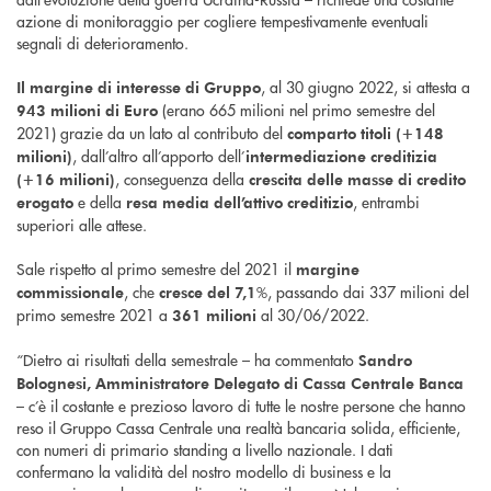
azione di monitoraggio per cogliere tempestivamente eventuali
segnali di deterioramento.
, al 30 giugno 2022, si attesta a
Il margine di interesse di Gruppo
(erano 665 milioni nel primo semestre del
943 milioni di Euro
2021) grazie da un lato al contributo del
comparto titoli (+148
, dall’altro all’apporto dell’
milioni)
intermediazione creditizia
, conseguenza della
(+16 milioni)
crescita delle masse di credito
e della
, entrambi
erogato
resa media dell’attivo creditizio
superiori alle attese.
Sale rispetto al primo semestre del 2021 il
margine
, che
%, passando dai 337 milioni del
commissionale
cresce del 7,1
primo semestre 2021 a
al 30/06/2022.
361 milioni
“Dietro ai risultati della semestrale – ha commentato
Sandro
Bolognesi, Amministratore Delegato di Cassa Centrale Banca
– c’è il costante e prezioso lavoro di tutte le nostre persone che hanno
reso il Gruppo Cassa Centrale una realtà bancaria solida, efficiente,
con numeri di primario standing a livello nazionale. I dati
confermano la validità del nostro modello di business e la