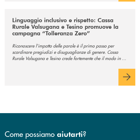
/news/tolleranza-zero/
Linguaggio inclusivo e rispetto: Cassa
Rurale Valsugana e Tesino promuove la
campagna “Tolleranza Zero”
Riconoscere l’impatto delle parole è il primo passo per
scardinare pregiudizi e disuguaglianze di genere. Cassa
Rurale Valsugana e Tesino crede fortemente che il modo in cui
comunichiamo rifletta i nostri valori e influenzi direttamente la
comunità in cui viviamo.
Come possiamo
?
aiutarti