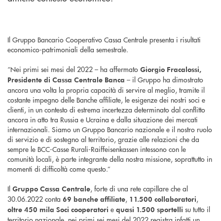
Il Gruppo Bancario Cooperativo Cassa Centrale presenta i risultati
economico-patrimoniali della semestrale.
“Nei primi sei mesi del 2022 – ha affermato
Giorgio Fracalossi,
– il Gruppo ha dimostrato
Presidente di Cassa Centrale Banca
ancora una volta la propria capacità di servire al meglio, tramite il
costante impegno delle Banche affiliate, le esigenze dei nostri soci e
clienti, in un contesto di estrema incertezza determinato dal conflitto
ancora in atto tra Russia e Ucraina e dalla situazione dei mercati
internazionali. Siamo un Gruppo Bancario nazionale e il nostro ruolo
di servizio e di sostegno al territorio, grazie alle relazioni che da
sempre le BCC-Casse Rurali-Raiffeisenkassen intessono con le
comunità locali, è parte integrante della nostra missione, soprattutto in
momenti di difficoltà come questo.”
Il
, forte di una rete capillare che al
Gruppo Cassa Centrale
30.06.2022 conta
,
,
69 banche affiliate
11.500 collaboratori
e
su tutto il
oltre 450 mila Soci cooperatori
quasi 1.500 sportelli
territorio nazionale, nei primi sei mesi del 2022 registra infatti un