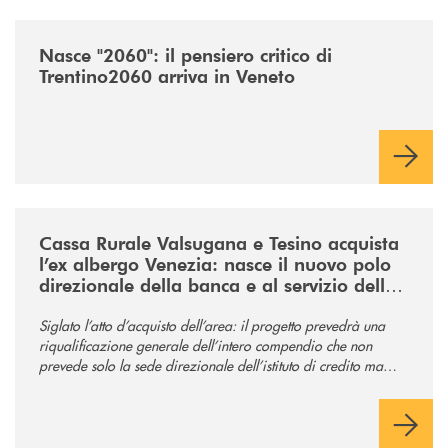
/news/nasce-2060-il-pensiero-critico-di-trentino2060-arriva-in-veneto/
Nasce "2060": il pensiero critico di
Trentino2060 arriva in Veneto
/news/acquisto-ex-albergo-venezia/
Cassa Rurale Valsugana e Tesino acquista
l’ex albergo Venezia: nasce il nuovo polo
direzionale della banca e al servizio della
comunità
Siglato l’atto d’acquisto dell’area: il progetto prevedrà una
riqualificazione generale dell’intero compendio che non
prevede solo la sede direzionale dell’istituto di credito ma
anche ampi spazi per la comunità.