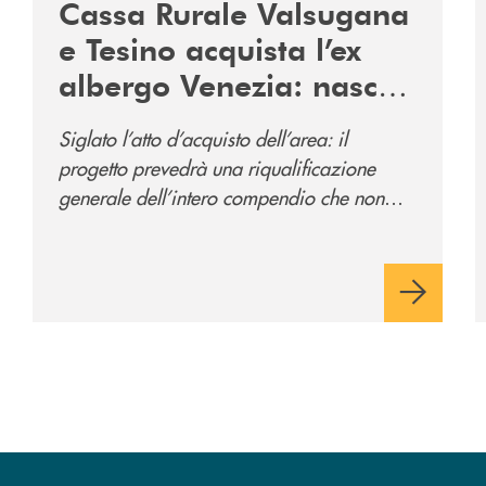
Cassa Rurale Valsugana
e Tesino acquista l’ex
albergo Venezia: nasce
il nuovo polo
Siglato l’atto d’acquisto dell’area: il
direzionale della banca
progetto prevedrà una riqualificazione
e al servizio della
generale dell’intero compendio che non
comunità
prevede solo la sede direzionale
dell’istituto di credito ma anche ampi spazi
per la comunità.