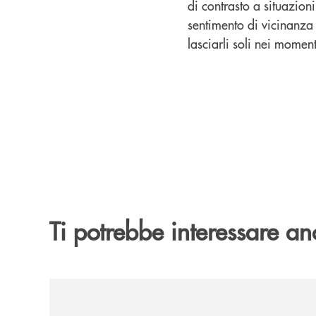
di contrasto a situazioni
sentimento di vicinanza 
lasciarli soli nei momen
Ti potrebbe interessare an
/news/nasce-2060-il-pensiero-critico-di-trentino