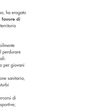
po, ha erogato
a favore di
territorio
abilmente
al perdurare
ali:
io per giovani
one sanitaria,
sturbi
ercorsi di
sportive;