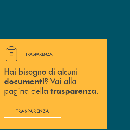
Hai bisogno di alcuni documenti ? Vai alla pagina della 
TRASPARENZA
Hai bisogno di alcuni
? Vai alla
documenti
pagina della
.
trasparenza
TRASPARENZA