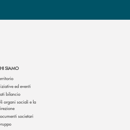
HI SIAMO
erritorio
niziative ed eventi
ati bilancio
li organi sociali e la
irezione
ocumenti societari
ruppo