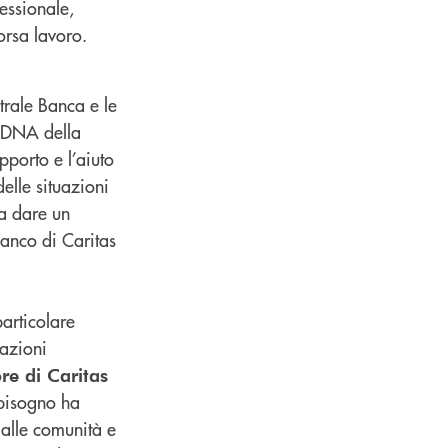
essionale,
borsa lavoro.
trale Banca e le
l DNA della
pporto e l’aiuto
elle situazioni
ta dare un
ianco di Caritas
particolare
uazioni
re di Caritas
 bisogno ha
 alle comunità e