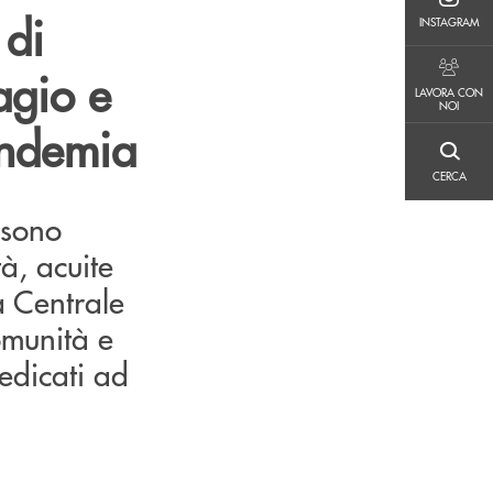
INSTAGRAM
 di
INSTAGRAM
agio e
LAVORA CON NOI
LAVORA CON
NOI
pandemia
CERCA
CERCA
 sono
tà, acuite
a Centrale
omunità e
dedicati ad