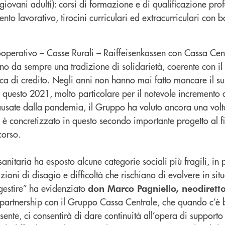
giovani adulti): corsi di formazione e di qualificazione prof
ento lavorativo, tirocini curriculari ed extracurriculari con 
operativo – Casse Rurali – Raiffeisenkassen con Cassa Cen
o da sempre una tradizione di solidarietà, coerente con i
ca di credito. Negli anni non hanno mai fatto mancare il su
n questo 2021, molto particolare per il notevole incremento d
 causate dalla pandemia, il Gruppo ha voluto ancora una vol
i è concretizzato in questo secondo importante progetto al f
corso.
 sanitaria ha esposto alcune categorie sociali più fragili, in 
zioni di disagio e difficoltà che rischiano di evolvere in sit
 gestire” ha evidenziato
don Marco Pagniello, neodiretto
a partnership con il Gruppo Cassa Centrale, che quando c’è
sente, ci consentirà di dare continuità all’opera di supporto