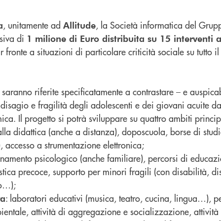
, unitamente ad
, la Società informatica del Grup
a
Allitude
siva di
1 milione di Euro distribuita su 15 interventi 
 fronte a situazioni di particolare criticità sociale su tutto il 
o saranno riferite specificatamente a contrastare – e auspic
 disagio e fragilità degli adolescenti e dei giovani acuite d
ca. Il progetto si potrà sviluppare su quattro ambiti princip
alla didattica (anche a distanza), doposcuola, borse di stud
), accesso a strumentazione elettronica;
amento psicologico (anche familiare), percorsi di educazi
ica precoce, supporto per minori fragili (con disabilità, di
o…);
: laboratori educativi (musica, teatro, cucina, lingua…), p
ra
entale, attività di aggregazione e socializzazione, attività 