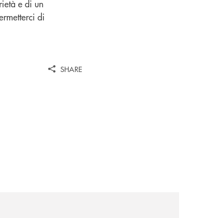
rietà e di un
ermetterci di
SHARE
news/tolleranza-zero/