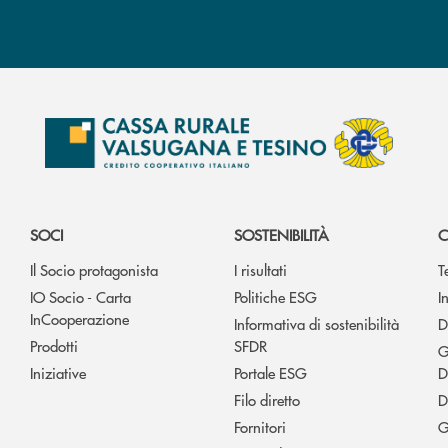
SOCI
SOSTENIBILITÀ
C
Il Socio protagonista
I risultati
T
IO Socio - Carta
Politiche ESG
I
InCooperazione
Informativa di sostenibilità
D
Prodotti
SFDR
G
Iniziative
Portale ESG
D
Filo diretto
D
Fornitori
G