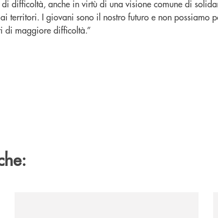
 di difficoltà, anche in virtù di una visione comune di solida
ai territori. I giovani sono il nostro futuro e non possiamo p
ti di maggiore difficoltà.”
che:
2060-arriva-in-veneto/
/news/acquisto-ex-albergo-venezia/
/