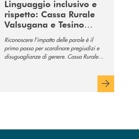
Linguaggio inclusivo e
rispetto: Cassa Rurale
Valsugana e Tesino
promuove la campagna
Riconoscere l’impatto delle parole è il
“Tolleranza Zero”
primo passo per scardinare pregiudizi e
disuguaglianze di genere. Cassa Rurale
Valsugana e Tesino crede fortemente che il
modo in cui comunichiamo rifletta i nostri
valori e influenzi direttamente la comunità
in cui viviamo.