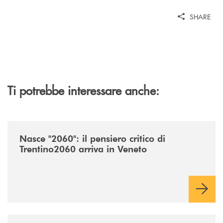
SHARE
Ti potrebbe interessare anche:
/news/nasce-2060-il-pensiero-critico-di-trentino2060-arriva-in-veneto/
Nasce "2060": il pensiero critico di
Trentino2060 arriva in Veneto
/news/acquisto-ex-albergo-venezia/