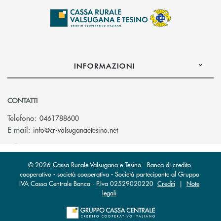
INFORMAZIONI
CONTATTI
Telefono:
0461788600
(si apre l’app di posta elettron
E-mail:
info@cr-valsuganaetesino.net
© 2026 Cassa Rurale Valsugana e Tesino - Banca di credito
cooperativo - società cooperativa - Società partecipante al Gruppo
IVA Cassa Centrale Banca · P.Iva 02529020220
Crediti
|
Note
legali