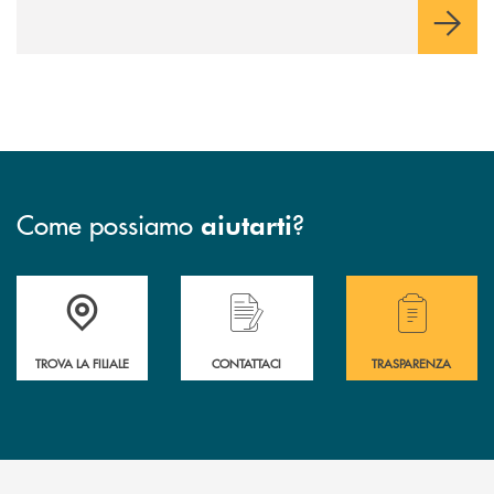
comunità in cui viviamo.
Come possiamo
?
aiutarti
Accedi all' elenco completo delle filiali .
Hai bisogno di assistenza immediata? Contatta
Hai bisogno di alcuni
TROVA LA FILIALE
CONTATTACI
TRASPARENZA