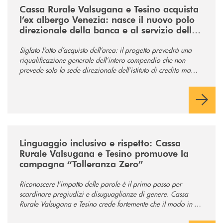
Cassa Rurale Valsugana e Tesino acquista
l’ex albergo Venezia: nasce il nuovo polo
direzionale della banca e al servizio della
comunità
Siglato l’atto d’acquisto dell’area: il progetto prevedrà una
riqualificazione generale dell’intero compendio che non
prevede solo la sede direzionale dell’istituto di credito ma
anche ampi spazi per la comunità.
/news/tolleranza-zero/
Linguaggio inclusivo e rispetto: Cassa
Rurale Valsugana e Tesino promuove la
campagna “Tolleranza Zero”
Riconoscere l’impatto delle parole è il primo passo per
scardinare pregiudizi e disuguaglianze di genere. Cassa
Rurale Valsugana e Tesino crede fortemente che il modo in cui
comunichiamo rifletta i nostri valori e influenzi direttamente la