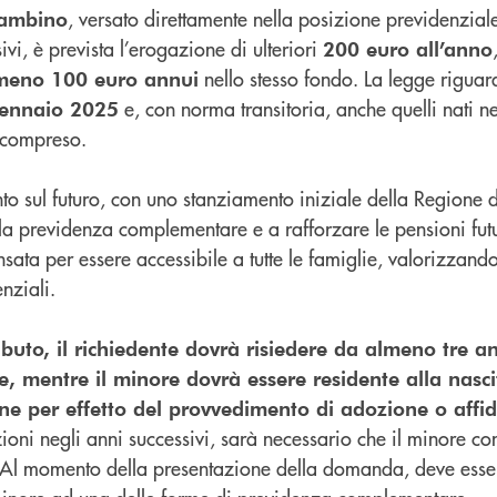
, versato direttamente nella posizione previdenzial
bambino
vi, è prevista l’erogazione di ulteriori
200 euro all’anno
nello stesso fondo. La legge riguard
meno 100 euro annui
e, con norma transitoria, anche quelli nati ne
 gennaio 2025
 compreso.
ento sul futuro, con uno stanziamento iniziale della Regione d
lla previdenza complementare e a rafforzare le pensioni fut
sata per essere accessibile a tutte le famiglie, valorizzando 
nziali.
ibuto, il richiedente dovrà risiedere da almeno tre a
 mentre il minore dovrà essere residente alla nasci
one per effetto del provvedimento di adozione o aff
ioni negli anni successivi, sarà necessario che il minore con
 Al momento della presentazione della domanda, deve esser