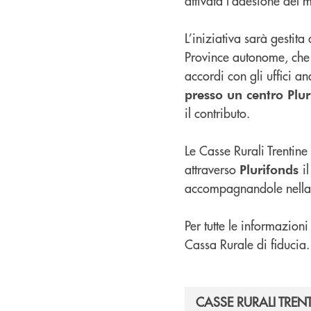
attivata l’adesione del
L’iniziativa sarà gestita
Province autonome, che c
accordi con gli uffici 
presso un centro Plu
il contributo.
Le Casse Rurali Trentine 
attraverso
i
Plurifonds
accompagnandole nella s
Per tutte le informazioni
Cassa Rurale di fiducia.
CASSE RURALI TREN