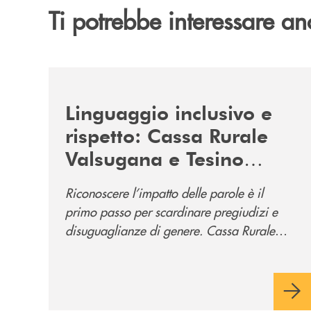
Ti potrebbe interessare an
/news/tolleranza-zero/
Linguaggio inclusivo e
rispetto: Cassa Rurale
Valsugana e Tesino
promuove la campagna
Riconoscere l’impatto delle parole è il
“Tolleranza Zero”
primo passo per scardinare pregiudizi e
disuguaglianze di genere. Cassa Rurale
Valsugana e Tesino crede fortemente che il
modo in cui comunichiamo rifletta i nostri
valori e influenzi direttamente la comunità
in cui viviamo.