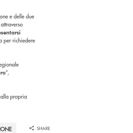
ione e delle due
 attraverso
sentarsi
 per richiedere
regionale
”,
uro
 alla propria
SHARE
IONE