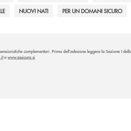
LE
NUOVI NATI
PER UN DOMANI SICURO
sionistiche complementari. Prima dell’adesione leggere la Sezione I dell
it
e
www.assicura.si