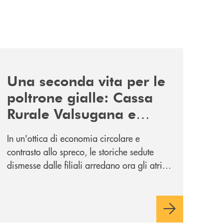
news/donazione-poltrone-gialle/
Una seconda vita per le
poltrone gialle: Cassa
Rurale Valsugana e
Tesino le dona
In un'ottica di economia circolare e
all'Istituto Comprensivo
contrasto allo spreco, le storiche sedute
di Strigno e Tesino
dismesse dalle filiali arredano ora gli atrii
e i punti lettura dei plessi di Strigno e
Scurelle. Un'iniziativa speciale che
coincide con il saluto agli studenti per
l'inizio dell'estate.