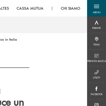
|
LTES
CASSA MUTUA
CHI SIAMO
MENU
menu destra
INBANK
INBANK
o in Italia
FILIALI
FILIALI
PRENOTA BANCA
PRENOTA BANCA
UTILITY
UTILITY
a
FACEBOOK
FACEBOOK
uce un