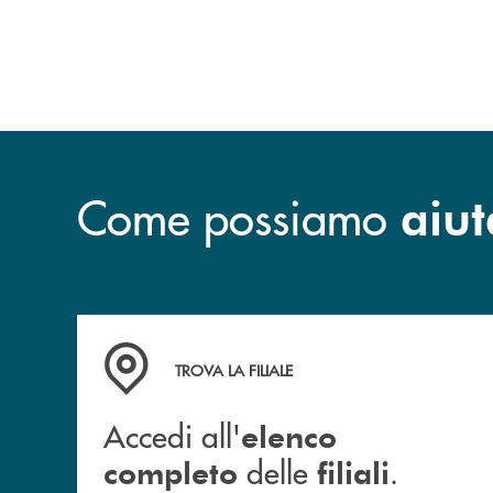
Come possiamo
aiut
Accedi all' elenco completo delle filiali .
TROVA LA FILIALE
Accedi all'
elenco
delle
.
completo
filiali