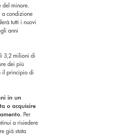
e del minore.
, a condizione
erà tutti i nuovi
gli anni
i 3,2 milioni di
ure dei più
il principio di
nni in un
ta o acquisire
. Per
idamento
tinui a risiedere
e già stata