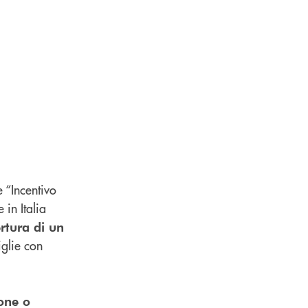
 “Incentivo
in Italia
rtura di un
iglie con
ione o