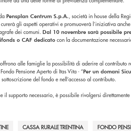
 minore ad una delle forme di previdenza complementare.
 da
, società in house della Reg
Pensplan Centrum S.p.A.
urerà gli aspetti operativi e promuoverà l’iniziativa anche
anagrafe dei comuni.
Dal 10 novembre sarà possibile pre
con la documentazione necessaria
rifonds o CAF dedicato
offrono alle famiglie la possibilità di aderire al contributo 
l Fondo Pensione Aperto di Itas Vita - “
Per un domani Sic
ottoscrizione del fondo e nell’accesso al contributo.
 e il supporto necessario, è possibile rivolgersi direttamente
TINE
CASSA RURALE TRENTINA
FONDO PENS