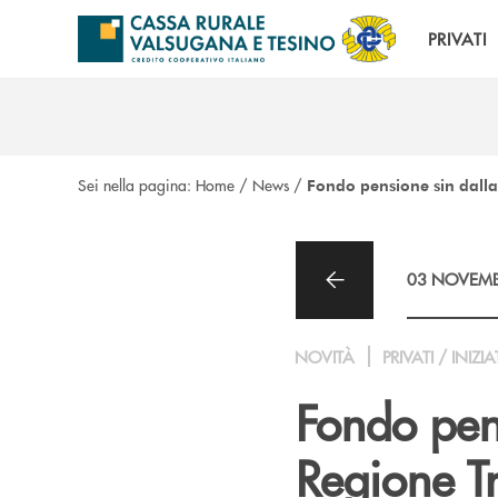
Salta al contenuto principale
PRIVATI
Sei nella pagina:
Home
/
News
/
Fondo pensione sin dalla 
03 NOVEMB
NOVITÀ
PRIVATI / INIZIA
Fondo pens
Regione T