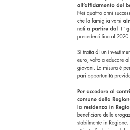
all’affidamento del 
Nei quattro anni successi
che la famiglia versi
al
nati
a partire dal 1°
precedenti fino al 2020
Si tratta di un investim
euro, volto a educare a
giovani. La misura è pen
pari opportunità previde
Per accedere al contr
comune della Regione,
la residenza in Regi
beneficiare delle erogaz
stabilmente in Regione.