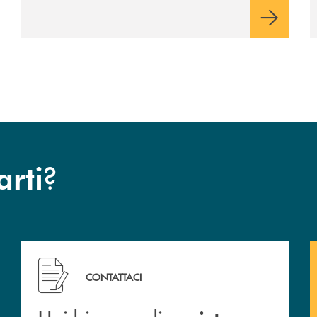
per la comunità.
?
arti
Hai bisogno di assistenza immediata? Contattaci !
CONTATTACI