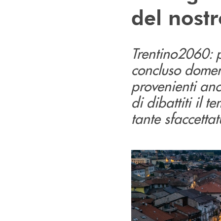
del nostr
Trentino2060: p
concluso domen
provenienti anc
di dibattiti il 
tante sfaccetta