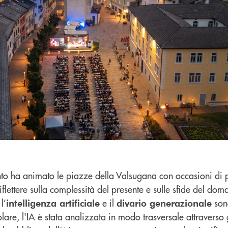
to ha animato le piazze della Valsugana con occasioni di pe
iflettere sulla complessità del presente e sulle sfide del dom
l’
e il
son
intelligenza artificiale
divario generazionale
colare, l'IA è stata analizzata in modo trasversale attraverso g