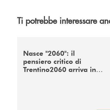
Ti potrebbe interessare an
/news/nasce-2060-il-pensiero-critico-di-trentino
Nasce "2060": il
pensiero critico di
Trentino2060 arriva in
Veneto