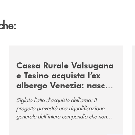
che:
2060-arriva-in-veneto/
/news/acquisto-ex-albergo-venezia/
/
Cassa Rurale Valsugana
e Tesino acquista l’ex
albergo Venezia: nasce
il nuovo polo
Siglato l’atto d’acquisto dell’area: il
direzionale della banca
progetto prevedrà una riqualificazione
e al servizio della
generale dell’intero compendio che non
comunità
prevede solo la sede direzionale
dell’istituto di credito ma anche ampi spazi