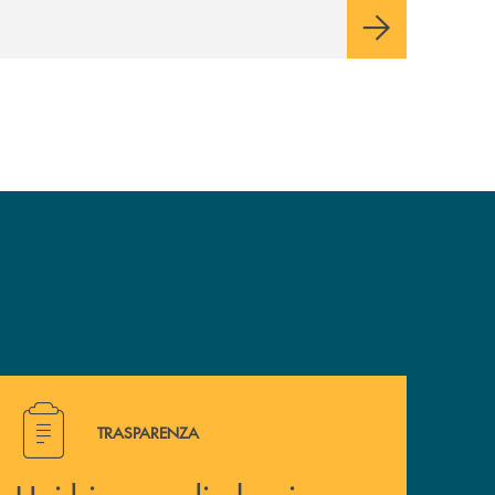
valori e influenzi direttamente la comunità
in cui viviamo.
Hai bisogno di alcuni documenti ? Vai alla pagina della 
TRASPARENZA