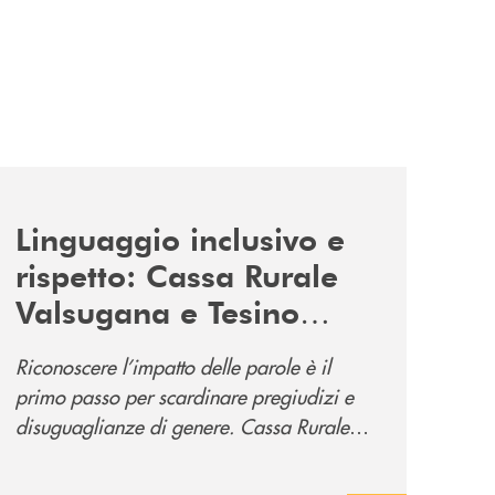
news/tolleranza-zero/
Linguaggio inclusivo e
rispetto: Cassa Rurale
Valsugana e Tesino
promuove la campagna
Riconoscere l’impatto delle parole è il
“Tolleranza Zero”
primo passo per scardinare pregiudizi e
disuguaglianze di genere. Cassa Rurale
Valsugana e Tesino crede fortemente che il
modo in cui comunichiamo rifletta i nostri