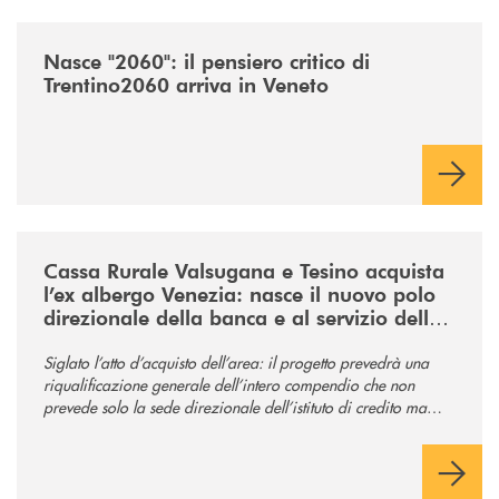
/news/nasce-2060-il-pensiero-critico-di-trentino2060-arriva-in-veneto/
Nasce "2060": il pensiero critico di
Trentino2060 arriva in Veneto
/news/acquisto-ex-albergo-venezia/
Cassa Rurale Valsugana e Tesino acquista
l’ex albergo Venezia: nasce il nuovo polo
direzionale della banca e al servizio della
comunità
Siglato l’atto d’acquisto dell’area: il progetto prevedrà una
riqualificazione generale dell’intero compendio che non
prevede solo la sede direzionale dell’istituto di credito ma
anche ampi spazi per la comunità.