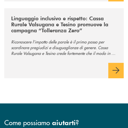
/news/tolleranza-zero/
Linguaggio inclusivo e rispetto: Cassa
Rurale Valsugana e Tesino promuove la
campagna “Tolleranza Zero”
Riconoscere l’impatto delle parole è il primo passo per
scardinare pregiudizi e disuguaglianze di genere. Cassa
Rurale Valsugana e Tesino crede fortemente che il modo in cui
comunichiamo rifletta i nostri valori e influenzi direttamente la
comunità in cui viviamo.
Come possiamo
?
aiutarti