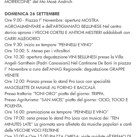
MORRICONE” del Mo Mosé Andrich
DOMENICA 26 SETTEMBRE
Ore 9.00 - Piazza I° Novembre: apertura MOSTRA
AGROALIMENTARE e dell’ARTIGIANATO BELLUNESE Nel centro
storico aprono i VECCHI CORTILI E ANTICHI MESTIERI addobbati con
CARRI ALLEGORICI
Ore 9.30: inizio ex tempore “PENNELLI E VINO”
Ore 10.00: S. Messa per i viticoltori
Ore 10.30: apertura degustazione VINI BELLUNESI presso la Villa
Angeli-Sarnthein (Padri Canossiani) Nel Cantinone De Boni in piazza
I° Novembre a cura dell’ANAG Regionale: degustazione GRAPPE
VENETE
Ore 12.00: Pranzo presso lo stand Pro Loco con specialità
MASCELLETTE DI MAIALE AL FORNO E BACCALÀ
Presso trattoria “TONI ORO” piatto del giorno: TRIPPA.
Presso Agriturismo “SAN MICEL” piatto del giorno: CICIO, TOCIO E
POLENTA.
Ore 16.00: premiazione ex tempore “PENNELLI E VINO”
Ore 19.00: cena presso lo stand Pro Loco con musica dei “TEN
MINUTES LATE” La giornata sara allietata da musiche popolari e canti
delle VECCHIE VOCI FELTRINE
Ore 10.00 e Ore 15.00 PIAZZA CHIESA: visite guidate all’EREMO DI