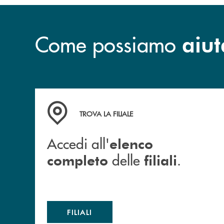
Come possiamo
aiut
Accedi all' elenco completo delle filiali .
TROVA LA FILIALE
Accedi all'
elenco
delle
.
completo
filiali
FILIALI