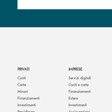
PRIVATI
IMPRESE
Conti
Servizi digitali
Carte
Conti e carte
Minori
Finanziamenti
Finanziamenti
Estero
Investimenti
Investimenti
Previdenza
Assicurazioni