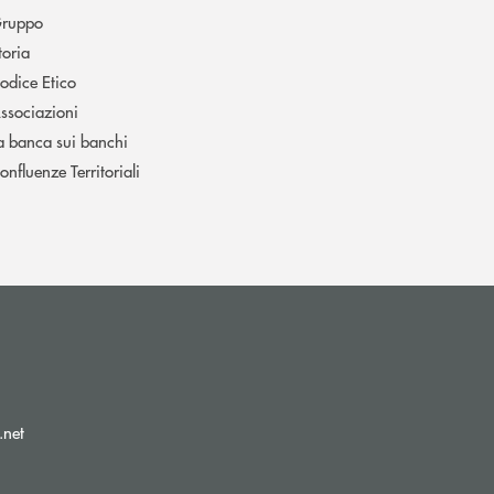
ruppo
toria
odice Etico
ssociazioni
a banca sui banchi
onfluenze Territoriali
(si apre l’app di posta elettronica)
.net