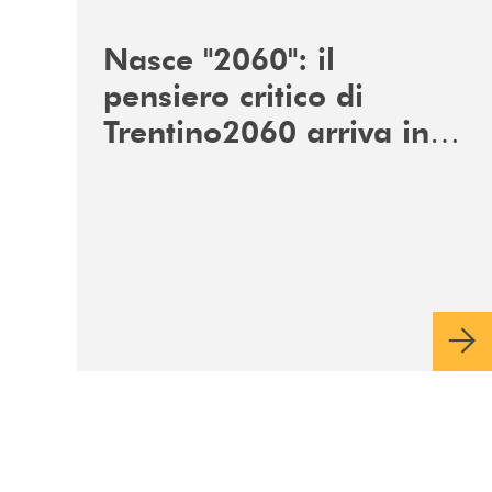
/news/nasce-2060-il-pensiero-critico-di-trentino
Nasce "2060": il
pensiero critico di
Trentino2060 arriva in
Veneto