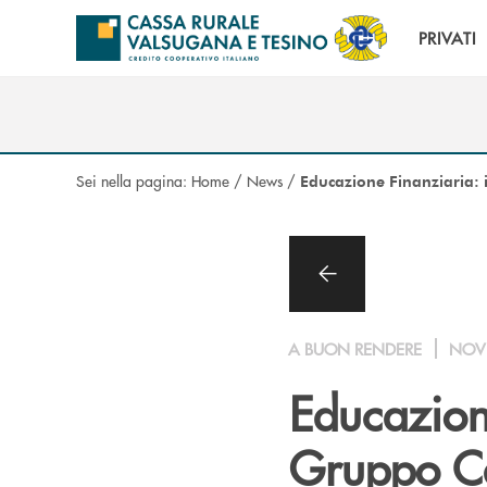
Salta al contenuto principale
PRIVATI
Sei nella pagina:
Home
/
News
/
Educazione Finanziaria: 
A BUON RENDERE
NOV
Educazione
Gruppo Ca