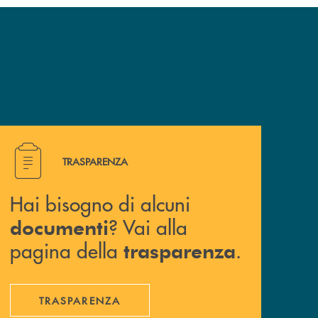
Hai bisogno di alcuni documenti ? Vai alla pagina della 
TRASPARENZA
Hai bisogno di alcuni
? Vai alla
documenti
pagina della
.
trasparenza
TRASPARENZA