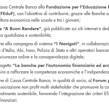
Cassa Centrale Banca alla
Fondazione per l’Educazione F
, con l’obiettivo di contribuire, grazie alle Banche af
(FEduF)
ultura economica nelle scuole e tra i giovani;
, già pubblicate sui siti internet e de
le “A Buon Rendere”
za quotidiana e sostenibilità;
one alla campagna di sistema
, in collaborazi
“I Navigati”
’Italia, Abi, Ivass, Polizia di Stato e altri operatori banca
icurezza online e la consapevolezza digitale;
rogetto
“Le banche per l’autonomia finanziaria ed ec
mira a rafforzare le competenze economiche e l’indipenden
ne di Cassa Centrale Banca, in qualità di socio, al
Forum p
ssociazione non profit multi-stakeholder che promuove la c
estimento sostenibile, favorendo l’integrazione dei criteri E
finanziari.