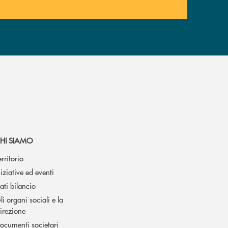
HI SIAMO
erritorio
niziative ed eventi
ati bilancio
li organi sociali e la
irezione
ocumenti societari