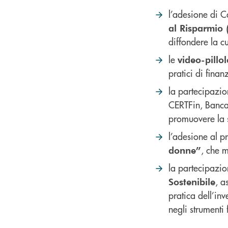
l’adesione di 
al Risparmio 
diffondere la c
le
video-pillo
pratici di finan
la partecipazi
CERTFin, Banca d
promuovere la s
l’adesione al p
, che 
donne”
la partecipazio
, a
Sostenibile
pratica dell’inv
negli strumenti 