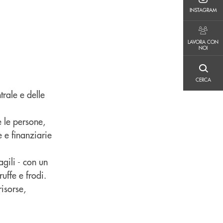
INSTAGRAM
INSTAGRAM
LAVORA CON NOI
LAVORA CON
NOI
CERCA
CERCA
rale e delle
 le persone,
 e finanziarie
agili - con un
uffe e frodi.
risorse,