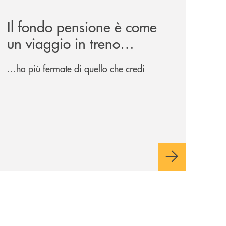
news/il-fondo-pensione-e-come-un-viaggio-in-treno/
Il fondo pensione è come
un viaggio in treno…
…ha più fermate di quello che credi