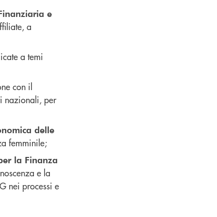
inanziaria e
filiate, a
dicate a temi
one con il
ri nazionali, per
onomica delle
za femminile;
er la Finanza
onoscenza e la
SG nei processi e