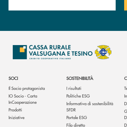
SOCI
SOSTENIBILITÀ
C
Il Socio protagonista
I risultati
T
IO Socio - Carta
Politiche ESG
I
InCooperazione
Informativa di sostenibilità
D
Prodotti
SFDR
G
Iniziative
Portale ESG
D
Filo diretto
D