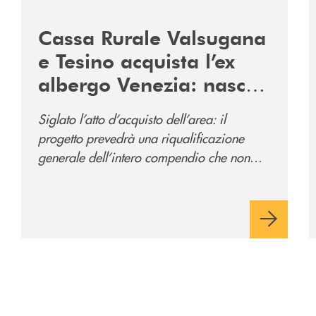
2060-arriva-in-veneto/
/news/acquisto-ex-albergo-venezia/
/
Cassa Rurale Valsugana
e Tesino acquista l’ex
albergo Venezia: nasce
il nuovo polo
Siglato l’atto d’acquisto dell’area: il
direzionale della banca
progetto prevedrà una riqualificazione
e al servizio della
generale dell’intero compendio che non
comunità
prevede solo la sede direzionale
dell’istituto di credito ma anche ampi spazi
per la comunità.