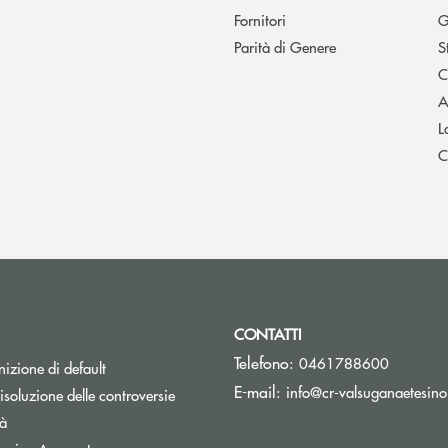
Fornitori
G
Parità di Genere
S
C
A
L
C
CONTATTI
Telefono:
0461788600
izione di default
E-mail:
info@cr-valsuganaetesino
isoluzione delle controversie
tà