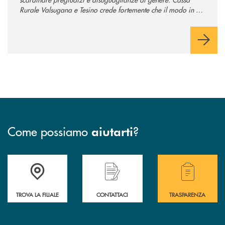
Rurale Valsugana e Tesino crede fortemente che il modo in cui
comunichiamo rifletta i nostri valori e influenzi direttamente la
comunità in cui viviamo.
Come possiamo
?
aiutarti
Accedi all' elenco completo delle filiali .
Hai bisogno di assistenza immediata? Contatta
Hai bisogno di alcuni
TROVA LA FILIALE
CONTATTACI
TRASPARENZA