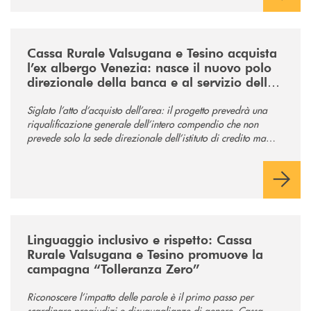
/news/acquisto-ex-albergo-venezia/
Cassa Rurale Valsugana e Tesino acquista
l’ex albergo Venezia: nasce il nuovo polo
direzionale della banca e al servizio della
comunità
Siglato l’atto d’acquisto dell’area: il progetto prevedrà una
riqualificazione generale dell’intero compendio che non
prevede solo la sede direzionale dell’istituto di credito ma
anche ampi spazi per la comunità.
/news/tolleranza-zero/
Linguaggio inclusivo e rispetto: Cassa
Rurale Valsugana e Tesino promuove la
campagna “Tolleranza Zero”
Riconoscere l’impatto delle parole è il primo passo per
scardinare pregiudizi e disuguaglianze di genere. Cassa