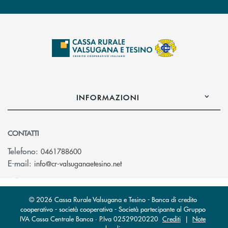
INFORMAZIONI
CONTATTI
Telefono:
0461788600
(si apre l’app di posta elettron
E-mail:
info@cr-valsuganaetesino.net
© 2026 Cassa Rurale Valsugana e Tesino - Banca di credito
cooperativo - società cooperativa - Società partecipante al Gruppo
IVA Cassa Centrale Banca · P.Iva 02529020220
Crediti
|
Note