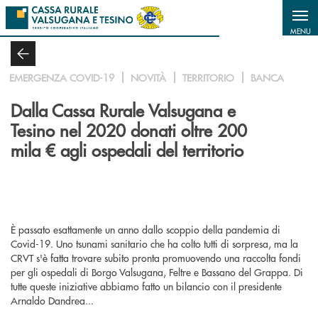
Salta al contenuto principale
MENU
EMERGENZA COVID-19
NOVITÀ
TERRITORIO
BANCA
Dalla Cassa Rurale Valsugana e
Tesino nel 2020 donati oltre 200
mila € agli ospedali del territorio
È passato esattamente un anno dallo scoppio della pandemia di
Covid-19. Uno tsunami sanitario che ha colto tutti di sorpresa, ma la
CRVT s'è fatta trovare subito pronta promuovendo una raccolta fondi
per gli ospedali di Borgo Valsugana, Feltre e Bassano del Grappa. Di
tutte queste iniziative abbiamo fatto un bilancio con il presidente
Arnaldo Dandrea...