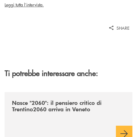
Leggi tutta l’intervista.
SHARE
Ti potrebbe interessare anche:
/news/nasce-2060-il-pensiero-critico-di-trentino2060-arriva-in-veneto/
Nasce "2060": il pensiero critico di
Trentino2060 arriva in Veneto