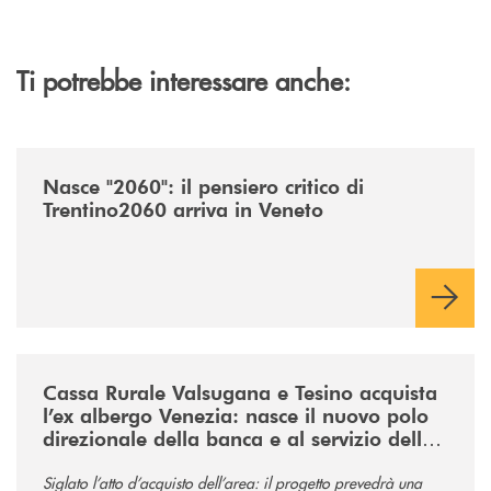
Ti potrebbe interessare anche:
/news/nasce-2060-il-pensiero-critico-di-trentino2060-arriva-in-veneto/
Nasce "2060": il pensiero critico di
Trentino2060 arriva in Veneto
/news/acquisto-ex-albergo-venezia/
Cassa Rurale Valsugana e Tesino acquista
l’ex albergo Venezia: nasce il nuovo polo
direzionale della banca e al servizio della
comunità
Siglato l’atto d’acquisto dell’area: il progetto prevedrà una