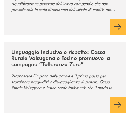
riqualificazione generale dell’intero compendio che non
prevede solo la sede direzionale dell’istituto di credito ma
anche ampi spazi per la comunità.
/news/tolleranza-zero/
Linguaggio inclusivo e rispetto: Cassa
Rurale Valsugana e Tesino promuove la
campagna “Tolleranza Zero”
Riconoscere l’impatto delle parole è il primo passo per
scardinare pregiudizi e disuguaglianze di genere. Cassa
Rurale Valsugana e Tesino crede fortemente che il modo in cui
comunichiamo rifletta i nostri valori e influenzi direttamente la
comunità in cui viviamo.