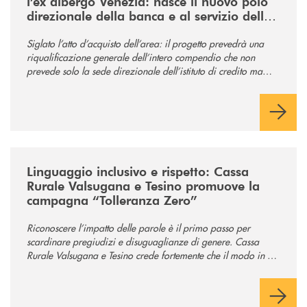
l’ex albergo Venezia: nasce il nuovo polo
direzionale della banca e al servizio della
comunità
Siglato l’atto d’acquisto dell’area: il progetto prevedrà una
riqualificazione generale dell’intero compendio che non
prevede solo la sede direzionale dell’istituto di credito ma
anche ampi spazi per la comunità.
/news/tolleranza-zero/
Linguaggio inclusivo e rispetto: Cassa
Rurale Valsugana e Tesino promuove la
campagna “Tolleranza Zero”
Riconoscere l’impatto delle parole è il primo passo per
scardinare pregiudizi e disuguaglianze di genere. Cassa
Rurale Valsugana e Tesino crede fortemente che il modo in cui
comunichiamo rifletta i nostri valori e influenzi direttamente la
comunità in cui viviamo.