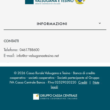
INFORMAZIONI
CONTATTI
Telefono:
0461788600
(si apre l’app di posta elettron
E-mail:
info@cr-valsuganaetesino.net
© 2026 Cassa Rurale Valsugana e Tesino - Banca di credito
cooperativo - società cooperativa - Società partecipante al Gruppo
IVA Cassa Centrale Banca · P.Iva 02529020220
Crediti
|
Note
legali