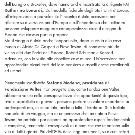
dell’Euregio a Bruxelles, dove hanno anche incontrato la dirigente PAT
,. Dal modello federale degli Stati Uniti d’Europa
Katharina Lonardi
all’integrazione a più velocità: l’incontro è stato occasione per
riflettere su diverse visioni d’Europa e sull’importanza che i cittadini
possano sviluppare maggiore consapevolezza circa il disegno di
Europa che ciascun partito propone.
Ma il viaggio è stata anche l’opportunità, dopo la visita alla casa
museo di Alcide De Gasperi a Pieve Tesino, di conoscere più da
vicino altri due Padri dell’Europa, Robert Schuman e Konrad
Adenauer, con la visita alle rispettive case museo. Un’occasione per
approfondire alcuni tratti del loro pensiero e aspetti anche caratteriali
ed umani.
Pienamente soddisfatto
Stefano Modena, presidente di
: “Un progetto che, come Fondazione Valtes,
Fondazione Valtes
abbiamo voluto nella consapevolezza che opportunità di questo tipo,
rivolte soprattutto ai giovani, possono portare un valore importante ai
partecipanti ma, in senso lato, anche a tutto il territorio. Si è trattato
non solo di un viaggio, ma di un percorso che, iniziato a Pieve
Tesino, ha portato i partecipanti ad approfondire aspetti fondamentali
e complessi, rendendoli consapevoli di dinamiche che impattano sulla
vita di tutti i giorni. Più dell’80% delle leggi nazionali, su alcuni settori,