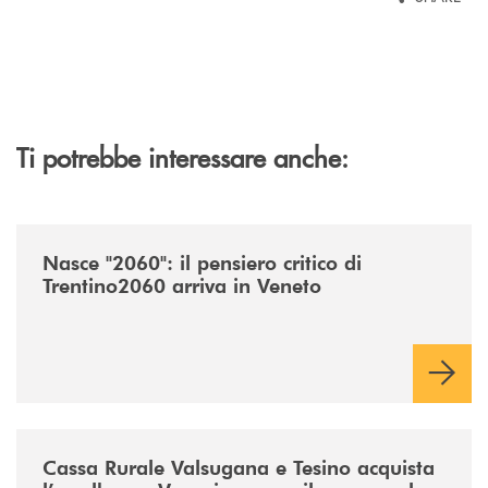
Ti potrebbe interessare anche:
/news/nasce-2060-il-pensiero-critico-di-trentino2060-arriva-in-veneto/
Nasce "2060": il pensiero critico di
Trentino2060 arriva in Veneto
/news/acquisto-ex-albergo-venezia/
Cassa Rurale Valsugana e Tesino acquista