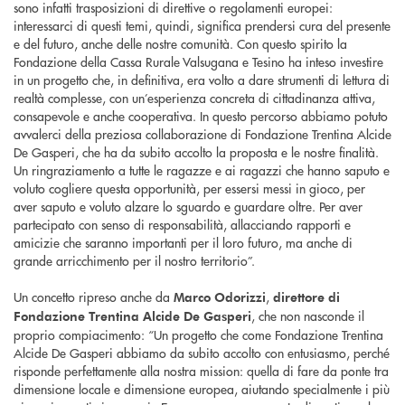
sono infatti trasposizioni di direttive o regolamenti europei:
interessarci di questi temi, quindi, significa prendersi cura del presente
e del futuro, anche delle nostre comunità. Con questo spirito la
Fondazione della Cassa Rurale Valsugana e Tesino ha inteso investire
in un progetto che, in definitiva, era volto a dare strumenti di lettura di
realtà complesse, con un’esperienza concreta di cittadinanza attiva,
consapevole e anche cooperativa. In questo percorso abbiamo potuto
avvalerci della preziosa collaborazione di Fondazione Trentina Alcide
De Gasperi, che ha da subito accolto la proposta e le nostre finalità.
Un ringraziamento a tutte le ragazze e ai ragazzi che hanno saputo e
voluto cogliere questa opportunità, per essersi messi in gioco, per
aver saputo e voluto alzare lo sguardo e guardare oltre. Per aver
partecipato con senso di responsabilità, allacciando rapporti e
amicizie che saranno importanti per il loro futuro, ma anche di
grande arricchimento per il nostro territorio”.
Un concetto ripreso anche da
,
Marco Odorizzi
direttore di
, che non nasconde il
Fondazione Trentina Alcide De Gasperi
proprio compiacimento: “Un progetto che come Fondazione Trentina
Alcide De Gasperi abbiamo da subito accolto con entusiasmo, perché
risponde perfettamente alla nostra mission: quella di fare da ponte tra
dimensione locale e dimensione europea, aiutando specialmente i più