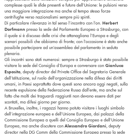
complesse quali le sfide presenti e future dell’Unione: le pulsioni verso
una maggiore integrazione ma anche al tempo stesso forze
centrifughe verso nazionalismi sempre più spinti.
Di particolare rilevanza in tal senso l’incontro con l’on.
Herbert
presso la sede del Parlamento Europeo a Strasburgo, con
Dorfmann
il quale si è discusso delle crisi che attanagliano l’Europa e degli
scenari possibili che abbiamo di fronte; con l’occasione è stato anche
possibile partecipare ad un’assemblea del parlamento in seduta
plenaria.
Gli incontri sono stati numerosi: sempre a Strasburgo è stato possibile
visitare la sede del Consiglio d’Europa e conversare con
Gianluca
, deputy director del Private Office del Segretario Generale
Esposito
dell’Istituzione, sul ruolo dell’organizzazione nella difesa dei diritti
umani, in Paesi soprattutto dove questi sono ancora oggi negati, sulla
recente espulsione della Federazione Russa dall’ente, ma anche sul
fatto che molti dei traguardi raggiunti non devono essere dati per
scontati, ma difesi giorno per giorno.
A Bruxelles, inoltre, i ragazzi hanno potuto visitare i luoghi simbolo
dell’integrazione europea e dell’Unione Europea, dai palazzi della
Commissione Europea a quelli del Consiglio Europeo e dell’Unione
Europea, ma anche discutere con
, deputy
Alessandro Giordani
director nella DG Comm della Commissione Europea presso la sede