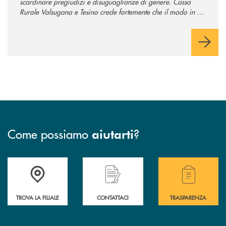
scardinare pregiudizi e disuguaglianze di genere. Cassa
Rurale Valsugana e Tesino crede fortemente che il modo in cui
comunichiamo rifletta i nostri valori e influenzi direttamente la
comunità in cui viviamo.
Come possiamo
?
aiutarti
Accedi all' elenco completo delle filiali .
Hai bisogno di assistenza immediata? Contatta
Hai bisogno di alcuni
TROVA LA FILIALE
CONTATTACI
TRASPARENZA