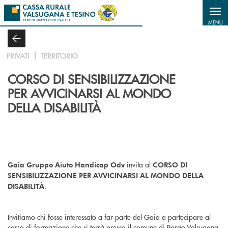
Salta al contenuto principale
MENU
PRIVATI
TERRITORIO
CORSO DI SENSIBILIZZAZIONE
PER AVVICINARSI AL MONDO
DELLA DISABILITÀ
invita al
Gaia Gruppo Aiuto Handicap Odv
CORSO DI
SENSIBILIZZAZIONE PER AVVICINARSI AL MONDO DELLA
.
DISABILITÀ
Invitiamo chi fosse interessato a far parte del Gaia a partecipare al
corso di formazione che si terrà presso il comune di Borgo Valsugana,