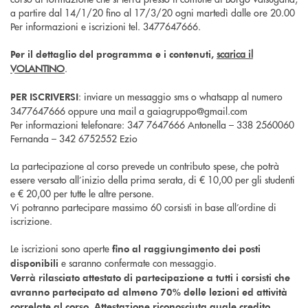
a partire dal 14/1/20 fino al 17/3/20 ogni martedì dalle ore 20.00
Per informazioni e iscrizioni tel. 3477647666.
scarica il
Per il dettaglio del programma e i contenuti,
VOLANTINO
.
: inviare un messaggio sms o whatsapp al numero
PER ISCRIVERSI
3477647666 oppure una mail a gaiagruppo@gmail.com
Per informazioni telefonare: 347 7647666 Antonella – 338 2560060
Fernanda – 342 6752552 Ezio
La partecipazione al corso prevede un contributo spese, che potrà
essere versato all’inizio della prima serata, di € 10,00 per gli studenti
e € 20,00 per tutte le altre persone.
Vi potranno partecipare massimo 60 corsisti in base all’ordine di
iscrizione.
Le iscrizioni sono aperte
fino al raggiungimento dei posti
e saranno confermate con messaggio.
disponibili
Verrà rilasciato attestato di partecipazione a tutti i corsisti che
avranno partecipato ad almeno 70% delle lezioni ed attività
correlate al corso. Attestazione riconosciuta quale credito