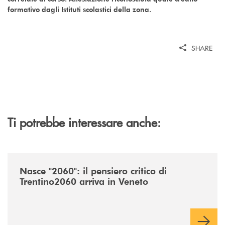
formativo dagli Istituti scolastici della zona.
SHARE
Ti potrebbe interessare anche:
/news/nasce-2060-il-pensiero-critico-di-trentino2060-arriva-in-veneto/
Nasce "2060": il pensiero critico di
Trentino2060 arriva in Veneto