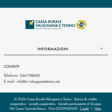
INFORMAZIONI
CONTATTI
Telefono:
0461788600
(si apre l’app di posta elettron
E-mail:
info@cr-valsuganaetesino.net
© 2026 Cassa Rurale Valsugana e Tesino - Banca di credito
cooperativo - società cooperativa - Società partecipante al Gruppo
IVA Cassa Centrale Banca · P.Iva 02529020220
Crediti
|
Note