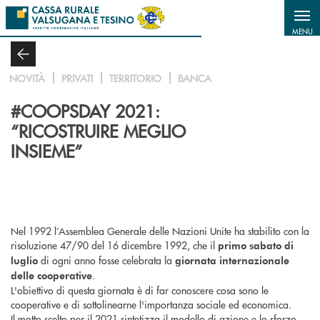
Salta al contenuto principale
MENU
NOVITÀ
PRIVATI
TERRITORIO
BANCA
#COOPSDAY 2021:
“RICOSTRUIRE MEGLIO
INSIEME”
Nel 1992 l’Assemblea Generale delle Nazioni Unite ha stabilito con la
risoluzione 47/90 del 16 dicembre 1992, che il
primo sabato di
di ogni anno fosse celebrata la
luglio
giornata internazionale
.
delle cooperative
L'obiettivo di questa giornata è di far conoscere cosa sono le
cooperative e di sottolinearne l'importanza sociale ed economica.
Il motto scelto per il 2021 sintetizza il modello di azione e lo sforzo