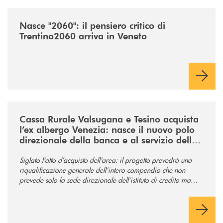
/news/nasce-2060-il-pensiero-critico-di-trentino2060-arriva-in-veneto/
Nasce "2060": il pensiero critico di
Trentino2060 arriva in Veneto
/news/acquisto-ex-albergo-venezia/
Cassa Rurale Valsugana e Tesino acquista
l’ex albergo Venezia: nasce il nuovo polo
direzionale della banca e al servizio della
comunità
Siglato l’atto d’acquisto dell’area: il progetto prevedrà una
riqualificazione generale dell’intero compendio che non
prevede solo la sede direzionale dell’istituto di credito ma
anche ampi spazi per la comunità.