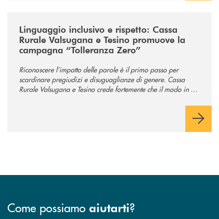
/news/tolleranza-zero/
Linguaggio inclusivo e rispetto: Cassa
Rurale Valsugana e Tesino promuove la
campagna “Tolleranza Zero”
Riconoscere l’impatto delle parole è il primo passo per
scardinare pregiudizi e disuguaglianze di genere. Cassa
Rurale Valsugana e Tesino crede fortemente che il modo in cui
comunichiamo rifletta i nostri valori e influenzi direttamente la
comunità in cui viviamo.
Come possiamo
?
aiutarti