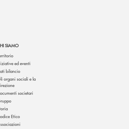
HI SIAMO
erritorio
niziative ed eventi
ati bilancio
li organi sociali e la
irezione
ocumenti societari
ruppo
toria
odice Etico
ssociazioni