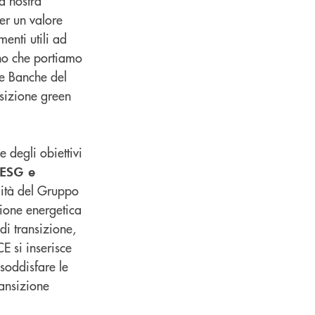
la nostra
er un valore
enti utili ad
egno che portiamo
 le Banche del
nsizione green
 degli obiettivi
 ESG e
ilità del Gruppo
zione energetica
di transizione,
E si inserisce
 soddisfare le
ansizione