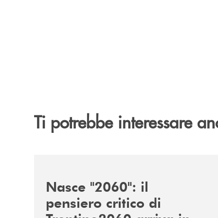
Ti potrebbe interessare an
/news/nasce-2060-il-pensiero-critico-di-trentino
Nasce "2060": il
pensiero critico di