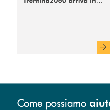
Trentino2060 arriva in
Veneto
Come possiamo
aiut