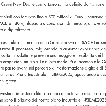
l Green New Deal e con la tassonomia definita dall’Unione
capitali con fatturato fino a 500 milioni di Euro – potranno 
, rilasciata a condizioni di mercato, attravers
ACE all'80%
o e digitalizzato.
ccessibile lo strumento della Garanzia Green,
SACE ha sem
, migliorando la customer experience an
zzato il processo
novità introdotte, è presente una maggiore flessibilità dei f
vere erogazioni multiple. Le nuove modalità di accesso alla
ore passo avanti nel percorso di trasformazione digitale di
biettivi del Piano Industriale INSIEME2025, agevolando e ac
oni green.
vestono in sostenibilità sono più competitive e resilienti e 
che sono il pilastro del nostro piano industriale INSIEME202