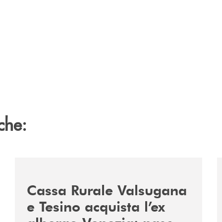
che:
2060-arriva-in-veneto/
/news/acquisto-ex-albergo-venezia/
/
Cassa Rurale Valsugana
e Tesino acquista l’ex