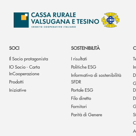
SOCI
SOSTENIBILITÀ
C
Il Socio protagonista
I risultati
T
IO Socio - Carta
Politiche ESG
I
InCooperazione
Informativa di sostenibilità
D
Prodotti
SFDR
G
Iniziative
Portale ESG
D
Filo diretto
D
Fornitori
G
Parità di Genere
S
C
A