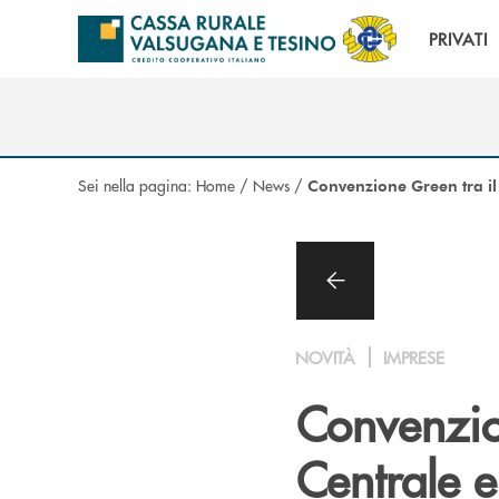
Salta al contenuto principale
PRIVATI
Sei nella pagina:
Home
/
News
/
Convenzione Green tra il
NOVITÀ
IMPRESE
Convenzio
Centrale 