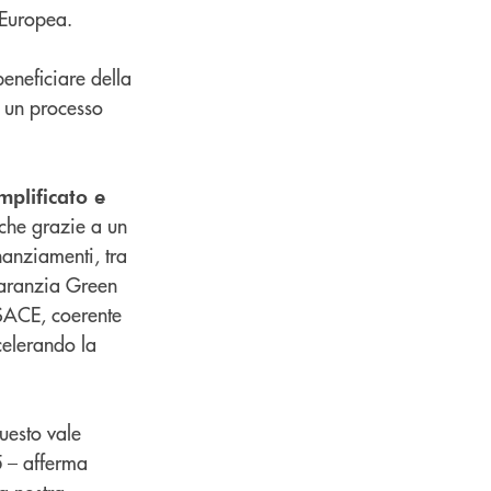
 Europea.
beneficiare della
o un processo
plificato e
che grazie a un
inanziamenti, tra
 Garanzia Green
 SACE, coerente
celerando la
questo vale
5 – afferma