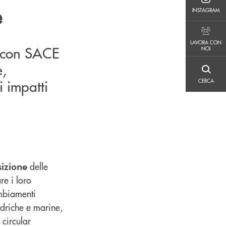
INSTAGRAM
e
INSTAGRAM
LAVORA CON NOI
LAVORA CON
e con SACE
NOI
e,
CERCA
i impatti
CERCA
delle
sizione
re i loro
ambiamenti
 idriche e marine,
 circular