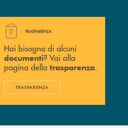
Hai bisogno di alcuni documenti ? Vai alla pagina della 
TRASPARENZA
Hai bisogno di alcuni
? Vai alla
documenti
pagina della
.
trasparenza
TRASPARENZA