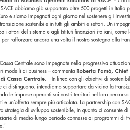
. – Con 
Head of Business Dynamic Solutions di SACE
SACE abbiamo già supportato oltre 500 progetti in Italia p
 Euro e siamo impegnati ogni giorno nel sostenere gli investim
transizione sostenibile in tutti gli ambiti e settori. Un imp
ali attori del sistema e agli Istituti finanziari italiani, come
per rafforzare ancora una volta il nostro sostegno alla tra
assa Centrale sono impegnate nella progressiva attuazione
pri modelli di business – commenta
Roberta Famà, Chief
. – In linea con gli obiettivi di sostenib
i di Cassa Centrale
he ci distinguono, intendiamo supportare da vicino la transi
 le imprese operanti sui nostri territori nel loro percorso 
ti e un’offerta sempre più articolata. La partnership con SAC
a strategia di sviluppo sostenibile, in quanto ci consente di
nziarie di medio-lungo periodo connesse ai programmi di tr
e.”