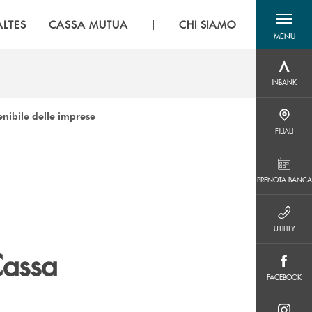
|
LTES
CASSA MUTUA
CHI SIAMO
MENU
menu destra
INBANK
INBANK
nibile delle imprese
FILIALI
FILIALI
PRENOTA BANCA
PRENOTA BANCA
UTILITY
UTILITY
Cassa
FACEBOOK
FACEBOOK