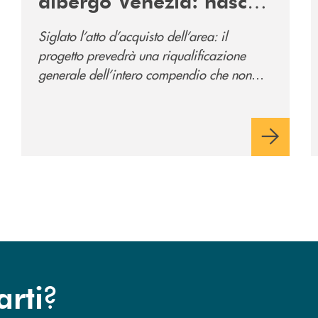
albergo Venezia: nasce
il nuovo polo
Siglato l’atto d’acquisto dell’area: il
direzionale della banca
progetto prevedrà una riqualificazione
e al servizio della
generale dell’intero compendio che non
comunità
prevede solo la sede direzionale
dell’istituto di credito ma anche ampi spazi
per la comunità.
?
arti