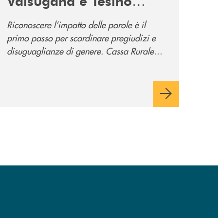
Valsugana e Tesino
promuove la campagna
Riconoscere l’impatto delle parole è il
“Tolleranza Zero”
primo passo per scardinare pregiudizi e
disuguaglianze di genere. Cassa Rurale
Valsugana e Tesino crede fortemente che il
modo in cui comunichiamo rifletta i nostri
valori e influenzi direttamente la comunità
in cui viviamo.