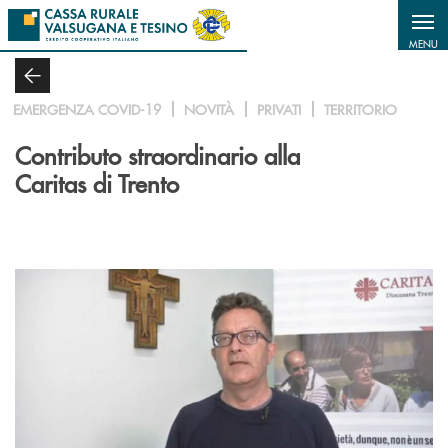
Salta al contenuto principale
MENU
EMERGENZA COVID-19
NOVITÀ
PRIVATI
TERRITORIO
Contributo straordinario alla
Caritas di Trento