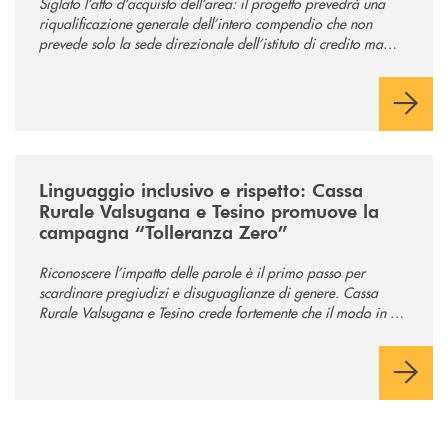
Siglato l’atto d’acquisto dell’area: il progetto prevedrà una
riqualificazione generale dell’intero compendio che non
prevede solo la sede direzionale dell’istituto di credito ma
anche ampi spazi per la comunità.
/news/tolleranza-zero/
Linguaggio inclusivo e rispetto: Cassa
Rurale Valsugana e Tesino promuove la
campagna “Tolleranza Zero”
Riconoscere l’impatto delle parole è il primo passo per
scardinare pregiudizi e disuguaglianze di genere. Cassa
Rurale Valsugana e Tesino crede fortemente che il modo in cui
comunichiamo rifletta i nostri valori e influenzi direttamente la
comunità in cui viviamo.