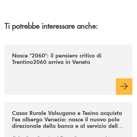
Ti potrebbe interessare anche:
/news/nasce-2060-il-pensiero-critico-di-trentino2060-arriva-in-veneto/
Nasce "2060": il pensiero critico di
Trentino2060 arriva in Veneto
/news/acquisto-ex-albergo-venezia/
Cassa Rurale Valsugana e Tesino acquista
l’ex albergo Venezia: nasce il nuovo polo
direzionale della banca e al servizio della
comunità