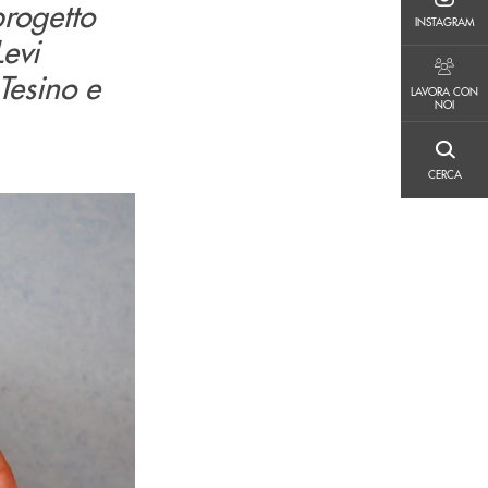
progetto
INSTAGRAM
INSTAGRAM
Levi
Tesino e
LAVORA CON NOI
LAVORA CON
NOI
CERCA
CERCA