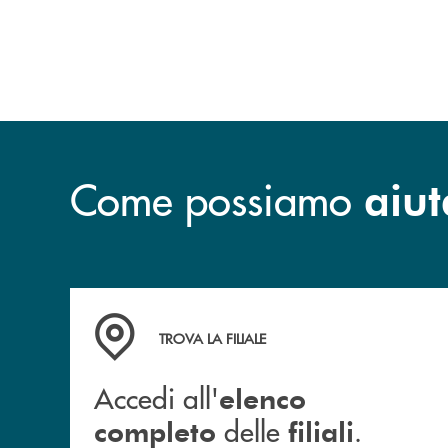
Come possiamo
aiut
Accedi all' elenco completo delle filiali .
TROVA LA FILIALE
Accedi all'
elenco
delle
.
completo
filiali