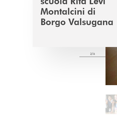
scuola Rita Levi
Montalcini di
Borgo Valsugana
2/6
Pa