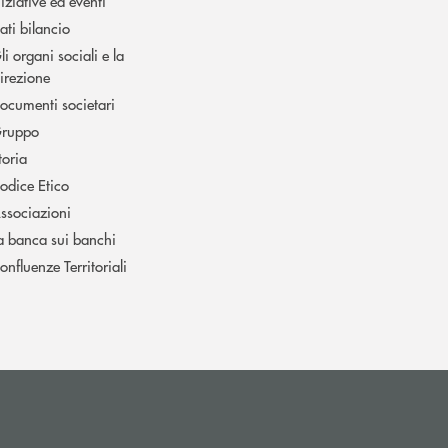
niziative ed eventi
ati bilancio
li organi sociali e la
irezione
ocumenti societari
ruppo
toria
odice Etico
ssociazioni
a banca sui banchi
onfluenze Territoriali