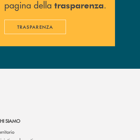
pagina della
.
trasparenza
TRASPARENZA
HI SIAMO
erritorio