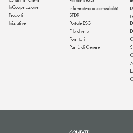
IO Socio - Carta
Politiche ESG
I
InCooperazione
Informativa di sostenibilità
D
Prodotti
SFDR
G
Iniziative
Portale ESG
D
Filo diretto
D
Fornitori
G
Parità di Genere
S
C
A
L
C
CONTATTI