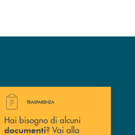
Hai bisogno di alcuni documenti ? Vai alla pagina della 
TRASPARENZA
Hai bisogno di alcuni
? Vai alla
documenti